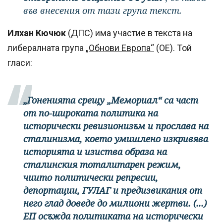
във внесения от тази група текст.
Илхан Кючюк
(ДПС) има участие в текста на
либералната група
„Обнови Европа“
(ОЕ). Той
гласи:
„Гоненията срещу „Мемориал“ са част
от по-широката политика на
исторически ревизионизъм и прослава на
сталинизма, което умишлено изкривява
историята и изиства образа на
сталинския тоталитарен режим,
чиито политически репресии,
депортации, ГУЛАГ и предизвикания от
него глад доведе до милиони жертви. (...)
ЕП осъжда политиката на исторически