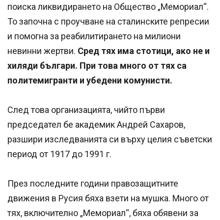
поиска ликвидирането на Общество „Мемориал“.
То започна с проучване на сталинските репресии
и помогна за реабилитирането на милиони
невинни жертви.
Сред тях има стотици, ако не и
хиляди българи. При това много от тях са
политемигранти и убедени комунисти.
След това организацията, чийто първи
председател бе академик Андрей Сахаров,
разшири изследванията си върху целия съветски
период от 1917 до 1991 г.
През последните години правозащитните
движения в Русия бяха взети на мушка. Много от
тях, включително „Мемориал“, бяха обявени за