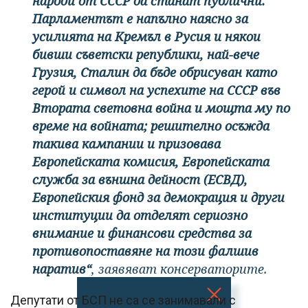
народи от СССР да станат публични.
Парламентът е напълно наясно за
усилията на Кремъл в Русия и някои
бивши съветски републики, най-вече
Грузия, Сталин да бъде обрисуван като
герой и символ на успехите на СССР във
Втората световна война и мощта му по
време на войната; решително осъжда
такива кампании и призовава
Европейската комисия, Европейската
служба за външна дейност (ЕСВД),
Европейския фонд за демокрация и други
институции да отделят сериозно
внимание и финансови средства за
противопоставяне на този фалшив
наратив“
, заявяват консерваторите.
Депутати от БСП не са се занимавали с