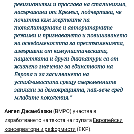
ревизионизъм и прослава на сталинизма,
насърчавани от Кремъл, подчертава, че
почитта към жертвите на
тоталитарните и авторитарните
режими и признаването и повишаването
на осведомеността за престъпленията,
извършени от комунистическата,
нацистката и други диктатури са от
жизнено значение за единството на
Европа и за засилването на
устойчивостта срещу съвременните
заплахи за демокрацията, най-вече сред
младите поколения."
Ангел Джамбазки
(ВМРО) участва в
изработването на текста на групата
Европейски
консерватори и реформисти
(ЕКР).