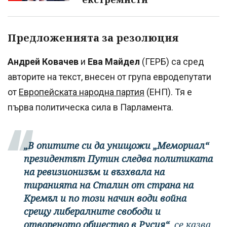
Предложенията за резолюция
Андрей Ковачев
и
Ева Майдел
(ГЕРБ) са сред
авторите на текст, внесен от група евродепутати
от
Европейската народна партия
(ЕНП). Тя е
първа политическа сила в Парламента.
„В опитите си да унищожи „Мемориал“
президентът Путин следва политиката
на ревизионизъм и възхвала на
тиранията на Сталин от страна на
Кремъл и по този начин води война
срещу либералните свободи и
отвореното общество в Русия“
, се казва