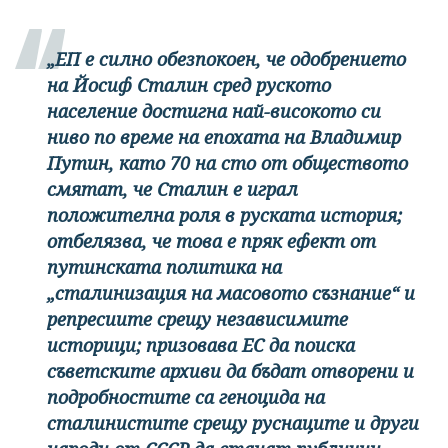
„ЕП е силно обезпокоен, че одобрението
на Йосиф Сталин сред руското
население достигна най-високото си
ниво по време на епохата на Владимир
Путин, като 70 на сто от обществото
смятат, че Сталин е играл
положителна роля в руската история;
отбелязва, че това е пряк ефект от
путинската политика на
„сталинизация на масовото съзнание“ и
репресиите срещу независимите
историци; призовава ЕС да поиска
съветските архиви да бъдат отворени и
подробностите са геноцида на
сталинистите срещу руснаците и други