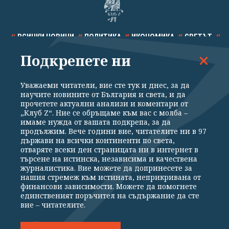
ВСИЧКИ НОВИНИ
ПОЛИТИКА
ИКОНОМИКА
СВЕТЪТ
Подкрепете ни
СПОРТ
КУЛТУРА
ТЕХНОЛОГИИ
КАЛЕЙДОСКОП
МНЕНИЯ
Уважаеми читатели, вие сте тук и днес, за да
научите новините от България и света, и да
прочетете актуални анализи и коментари от
„Клуб Z“. Ние се обръщаме към вас с молба –
имаме нужда от вашата подкрепа, за да
продължим. Вече години вие, читателите ни в 97
Общи условия
Политика за поверителност
държави на всички континенти по света,
отваряте всеки ден страницата ни в интернет в
Реклама
Партньори
Контакти
За Клуб Z
търсене на истинска, независима и качествена
Екип
Подкрепете ни
журналистика. Вие можете да допринесете за
нашия стремеж към истината, неприкривана от
финансови зависимости. Можете да помогнете
единственият поръчител на съдържание да сте
Издател на www.clubz.bg е „Клуб Зебра Медия“ ЕООД, София, ул. "Алеко
вие – читателите.
Константинов" 3. Всички права запазени 2026 „Клуб Зебра Медия“
ЕООД.
Препечатването на материали, снимки и видео от www.clubz.bg без