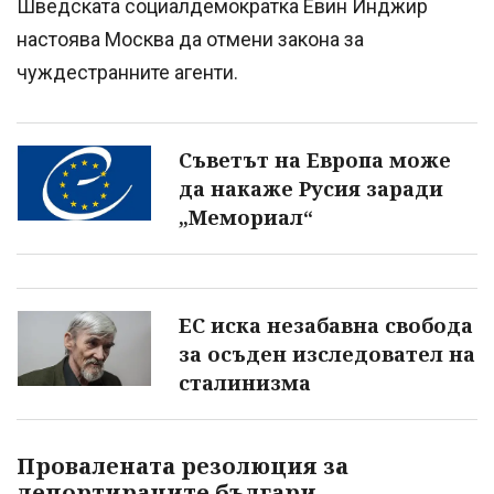
Шведската социалдемократка Евин Инджир
настоява Москва да отмени закона за
чуждестранните агенти.
Съветът на Европа може
да накаже Русия заради
„Мемориал“
ЕС иска незабавна свобода
за осъден изследовател на
сталинизма
Провалената резолюция за
депортираните българи