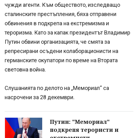
чужди агенти. Към обществото, изследващо
сталинските престъпления, бяха отправени
обвинения в подкрепа на екстремизма и
тероризма. Като за капак президентът Владимир
Путин обвини организацията, че смята за
репресирани осъдени колаборационисти на
германските окупатори по време на Втората
световна война.
Слушанията по делото на „Мемориал“ са
насрочени за 28 декември.
Путин: "Мемориал"
подкрепя терористи и
екстремисти