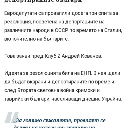
Евродепутати са провалили досега три опита за
резолюция, посветена на депортациите на
различните народи в СССР по времето на Сталин,
включително на българите.
Това заяви пред Клуб Z Андрей Ковачев.
Идеята за резолюцията била на ЕНП. В нея щели
да бъдат вкарани и депортираните по време и
след Втората световна война кримски и
таврийски българи, населяващи днешна Украйна.
„За голямо съжаление, провалът се
дължи на колеги от групите на