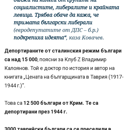
социалистите, либералите и крайната
левица. Трябва обаче да кажа, че
тримата български либерали
(евродепутатите от ДПС – б.р.)
подкрепиха идеята“
, каза Ковачев.
Депортираните от сталинския режим българи
са над 15 000
, поясни за Клуб Z Владимир
Калоянов. Той е доктор по история и автор на
книгата „Цената на българщината в Таврия (1917-
1944 г.)“.
Това са
12 500 българи от Крим. Те са
депортирани през 1944 г.
3000 таврийски българи са се преселили в