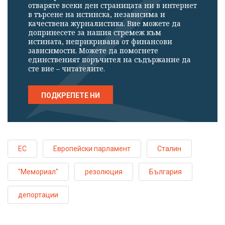
отваряте всеки ден страницата ни в интернет
в търсене на истинска, независима и
качествена журналистика. Вие можете да
допринесете за нашия стремеж към
истината, неприкривана от финансови
зависимости. Можете да помогнете
единственият поръчител на съдържание да
сте вие – читателите.
ПОДКРЕПЕТЕ НИ
ЕС
Европейски парламент
Сталин
"Мемориал"
резолюция
България
депортации