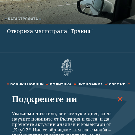
КАТАСТРОФАТА
Отвориха магистрала "Тракия"
ВСИЧКИ НОВИНИ
ПОЛИТИКА
ИКОНОМИКА
СВЕТЪТ
Подкрепете ни
СПОРТ
КУЛТУРА
ТЕХНОЛОГИИ
КАЛЕЙДОСКОП
МНЕНИЯ
Уважаеми читатели, вие сте тук и днес, за да
научите новините от България и света, и да
прочетете актуални анализи и коментари от
„Клуб Z“. Ние се обръщаме към вас с молба –