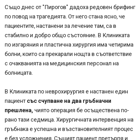
Също днес от "Пирогов" дадоха редовен брифинг
по повод на трагедията. От него стана ясно, че
пациентите, настанени за лечение там, са в
стабилно и добро общо състояние. В Клиниката
по изгаряния и пластична хирургия има четирима
болни, които са прекарали нощта в съответствие
с очакванията на медицинския персонал на
болницата.
В Клиниката по неврохирургия е настанен един
пациент
със счупване на два гръбначни
прешлена,
чиято операция бе осъществена по-
рано тази седмица. Хирургичната интервенция на
гръбнака е успешна и възстановителният процес
е без усложнения. Същият пациент претърпя и