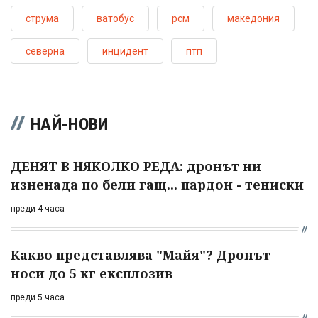
струма
ватобус
рсм
македония
северна
инцидент
птп
НАЙ-НОВИ
ДЕНЯТ В НЯКОЛКО РЕДА: дронът ни
изненада по бели гащ... пардон - тениски
преди 4 часа
Какво представлява "Майя"? Дронът
носи до 5 кг експлозив
преди 5 часа