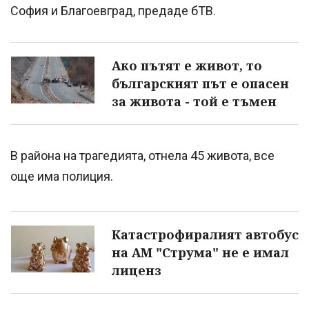
София и Благоевград, предаде бТВ.
Ако пътят е живот, то
българският път е опасен
за живота - той е тъмен
В района на трагедията, отнела 45 живота, все
още има полиция.
Катастрофиралият автобус
на АМ "Струма" не е имал
лиценз