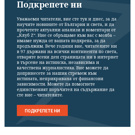
Подкрепете ни
Уважаеми читатели, вие сте тук и днес, за да
научите новините от България и света, и да
прочетете актуални анализи и коментари от
„Клуб Z“. Ние се обръщаме към вас с молба –
имаме нужда от вашата подкрепа, за да
продължим. Вече години вие, читателите ни
в 97 държави на всички континенти по света,
отваряте всеки ден страницата ни в интернет
в търсене на истинска, независима и
качествена журналистика. Вие можете да
допринесете за нашия стремеж към
истината, неприкривана от финансови
зависимости. Можете да помогнете
единственият поръчител на съдържание да
сте вие – читателите.
ПОДКРЕПЕТЕ НИ