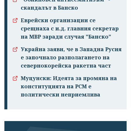
скандалът в Банско
Еврейски организации се
срещнаха с и.д. главния секретар
Успешно
на МВР заради случая "Банско"
излязохте от
Украйна заяви, че в Западна Русия
профила си!
е започнало разполагането на
севернокорейска ракетна част
Муцунски: Идеята за промяна на
конституцията на РСМ е
политически неприемлива