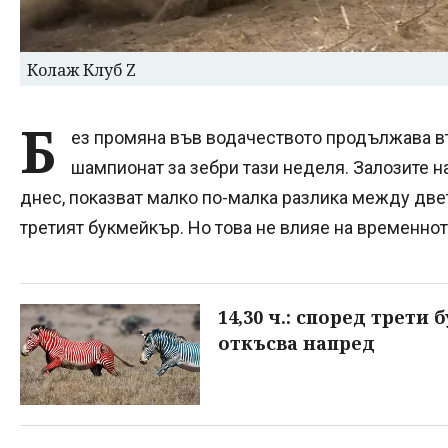
Колаж Клуб Z
Б
ез промяна във водачеството продължава вт
шампионат за зебри тази неделя. Залозите н
днес, показват малко по-малка разлика между двет
третият букмейкър. Но това не влияе на временнот
14,30 ч.: според трети
откъсва напред