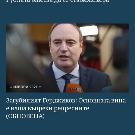
ИЗБОРИ 2021
Загубилият Герджиков: Основната вина
е наша въпреки репресиите
(ОБНОВЕНА)