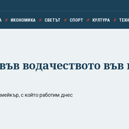
А
ИКОНОМИКА
СВЕТЪТ
СПОРТ
КУЛТУРА
ТЕХ
а във водачеството във
мейкър, с който работим днес