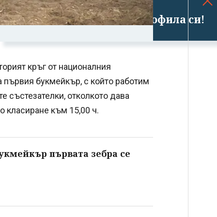
Успешно излязохте от профила си!
орият кръг от националния
а първия букмейкър, с който работим
е състезателки, отколкото дава
о класиране към 15,00 ч.
 букмейкър първата зебра се