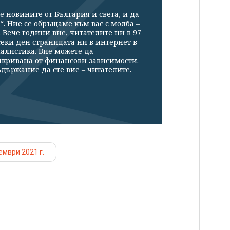
е новините от България и света, и да
“. Ние се обръщаме към вас с молба –
Вече години вие, читателите ни в 97
секи ден страницата ни в интернет в
налистика. Вие можете да
икривана от финансови зависимости.
държание да сте вие – читателите.
ември 2021 г.