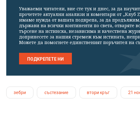
Уважаеми читатели, вие сте тук и днес, за да научит
прочетете актуални анализи и коментари от „Клуб Z
имаме нужда от вашата подкрепа, за да продължим. 
държави на всички континенти по света, отваряте в
търсене на истинска, независима и качествена жур
допринесете за нашия стремеж към истината, непр
Можете да помогнете единственият поръчител на съ
ПОДКРЕПЕТЕ НИ
зебри
състезание
втори кръг
21 но