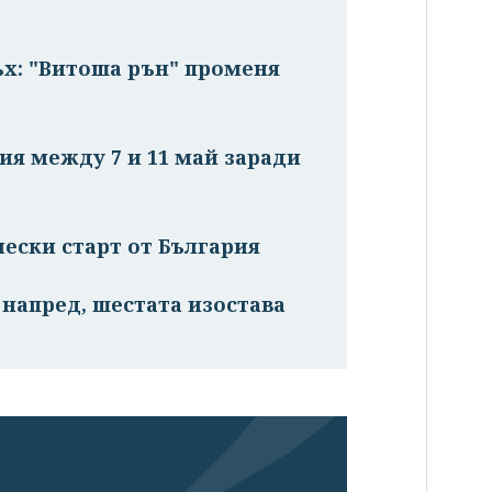
ъх: "Витоша рън" променя
ия между 7 и 11 май заради
ически старт от България
е напред, шестата изостава