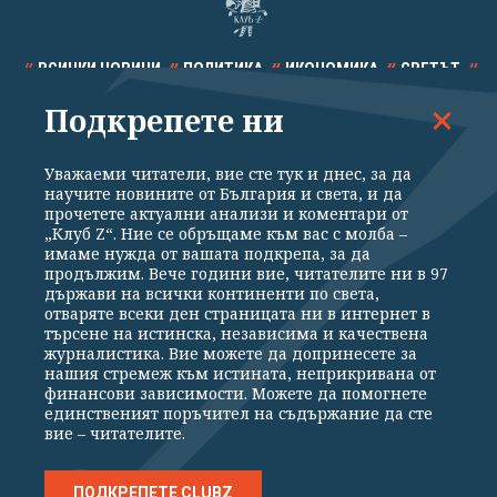
ВСИЧКИ НОВИНИ
ПОЛИТИКА
ИКОНОМИКА
СВЕТЪТ
Подкрепете ни
СПОРТ
КУЛТУРА
ТЕХНОЛОГИИ
КАЛЕЙДОСКОП
МНЕНИЯ
Уважаеми читатели, вие сте тук и днес, за да
научите новините от България и света, и да
прочетете актуални анализи и коментари от
„Клуб Z“. Ние се обръщаме към вас с молба –
имаме нужда от вашата подкрепа, за да
продължим. Вече години вие, читателите ни в 97
Общи условия
Политика за поверителност
държави на всички континенти по света,
отваряте всеки ден страницата ни в интернет в
Реклама
Партньори
Контакти
За Клуб Z
търсене на истинска, независима и качествена
Екип
Подкрепете ни
журналистика. Вие можете да допринесете за
нашия стремеж към истината, неприкривана от
финансови зависимости. Можете да помогнете
единственият поръчител на съдържание да сте
Издател на www.clubz.bg е „Клуб Зебра Медия“ ЕООД, София, ул. "Алеко
вие – читателите.
Константинов" 3. Всички права запазени 2026 „Клуб Зебра Медия“
ЕООД.
Препечатването на материали, снимки и видео от www.clubz.bg без
разрешение ще бъде преследвано по съдебен път, съгласно
ПОДКРЕПЕТЕ CLUBZ