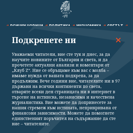
ВСИЧКИ НОВИНИ
ПОЛИТИКА
ИКОНОМИКА
СВЕТЪТ
Подкрепете ни
СПОРТ
КУЛТУРА
ТЕХНОЛОГИИ
КАЛЕЙДОСКОП
МНЕНИЯ
Уважаеми читатели, вие сте тук и днес, за да
научите новините от България и света, и да
прочетете актуални анализи и коментари от
„Клуб Z“. Ние се обръщаме към вас с молба –
имаме нужда от вашата подкрепа, за да
продължим. Вече години вие, читателите ни в 97
Общи условия
Политика за поверителност
държави на всички континенти по света,
отваряте всеки ден страницата ни в интернет в
Реклама
Партньори
Контакти
За Клуб Z
търсене на истинска, независима и качествена
Екип
Подкрепете ни
журналистика. Вие можете да допринесете за
нашия стремеж към истината, неприкривана от
финансови зависимости. Можете да помогнете
единственият поръчител на съдържание да сте
Издател на www.clubz.bg е „Клуб Зебра Медия“ ЕООД, София, ул. "Алеко
вие – читателите.
Константинов" 3. Всички права запазени 2026 „Клуб Зебра Медия“
ЕООД.