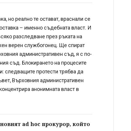
а, но реално те остават, враснали се
а оставка – именно съдебната власт. И
сяко разследване през ръката на
ехен верен службогонец. Ще спират
рховния административен съд, я с по-
ния съд. Блокирането на процесите
и: следващите протести трябва да
ъвет, Върховния административен
 концентрира анонимната власт в
новият ad hoc прокурор, който