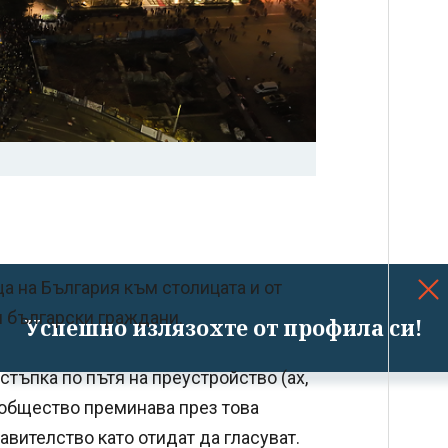
а на България към столицата и от
я български граждани.
Успешно излязохте от профила си!
стъпка по пътя на преустройство (ах,
 общество преминава през това
вителство като отидат да гласуват.