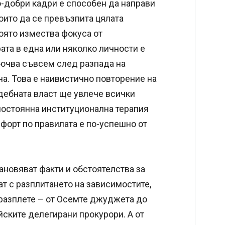
-добри кадри е способен да направи
оито да се превъзпита цялата
която измества фокуса от
рата в една или няколко личности е
лючва съвсем след разпада на
а. Това е наивистично повторение на
ъдебната власт ще увлече всички
 постоянна институционална терапия
форт по правилата е по-успешно от
ановяват факти и обстоятелства за
ат с разплитането на зависимостите,
 разплете – от Осемте джуджета до
йските делегирани прокурори. А от