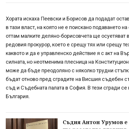
Хората искаха Пеевски и Борисов да подадат оставк
в тази власт, на която не е поискано подаването н
оттам малките деляно-борисовчета ще осуетяват в
редовия прокурор, което е срещу тях или срещу т
каквото и да е управленско действие я с акт на Въ
силната, но неотменима плесница на Конституцион
може да бъде преодоляно с няколко трудни стъпк
бъдат отново пред сградите на Висшия съдебен с
съд и Съдебната палата в София. В тези сгради се
България.
Съдия Антон Урумов е 