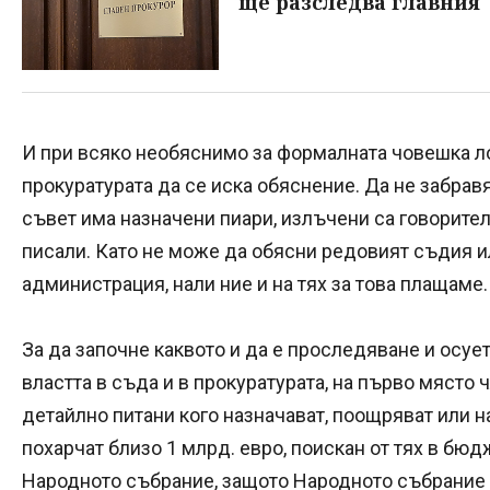
ще разследва главния
И при всяко необяснимо за формалната човешка л
прокуратурата да се иска обяснение. Да не забра
съвет има назначени пиари, излъчени са говорител
писали. Като не може да обясни редовият съдия и
администрация, нали ние и на тях за това плащаме.
За да започне каквото и да е проследяване и осуе
властта в съда и в прокуратурата, на първо място
детайлно питани кого назначават, поощряват или на
похарчат близо 1 млрд. евро, поискан от тях в бюдже
Народното събрание, защото Народното събрание 