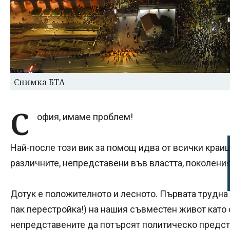
Снимка БТА
С
офия, имаме проблем!
Най-после този вик за помощ идва от всички краищ
различните, непредставени във властта, поколени
Дотук е положителното и лесното. Първата трудна 
пак перестройка!) на нашия съвместен живот като
непредставените да потърсят политическо предста