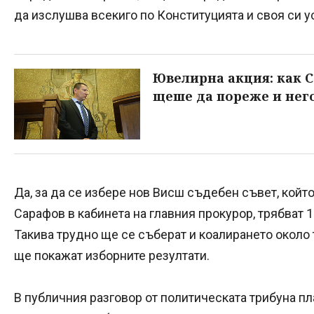
да изслушва всекиго по Конституцията и своя си у
Ювелирна акция: как С
щеше да пореже и него
Да, за да се избере нов Висш съдебен съвет, койт
Сарафов в кабинета на главния прокурор, трябват 
Такива трудно ще се съберат и коалирането около 
ще покажат изборните резултати.
В публичния разговор от политическата трибуна пла