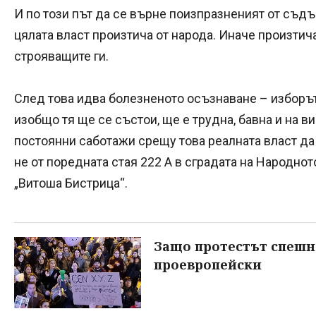
И по този път да се върне поизпразненият от съдъ
цялата власт произтича от народа. Иначе произтич
строяващите ги.
След това идва болезненото осъзнаване – изборът 
изобщо тя ще се състои, ще е трудна, бавна и на 
постоянни саботажи срещу това реалната власт да
не от поредната стая 222 А в сградата на Народно
„Витоша Бистрица“.
Защо протестът спешно
проевропейски