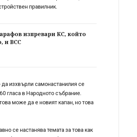
стройствен правилник.
арафов изпревари КС, който
, и ВСС
о да изхвърли самонастанилия се
160 гласа в Народното събрание.
това може да е новият капан, но това
вно се настанява темата за това как