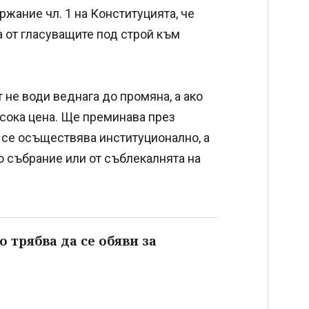
ржание чл. 1 на Конституцията, че
а от гласуващите под строй към
не води веднага до промяна, а ако
висока цена. Ще преминава през
 се осъществява институционално, а
то събрание или от съблекалнята на
 трябва да се обяви за