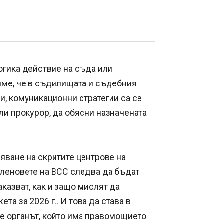
огика действие на съда или
вяме, че в съдилищата и съдебния
и, комуникационни стратегии са се
ли прокурор, да обясни назначената
тяване на скритите центрове на
 членовете на ВСС следва да бъдат
казват, как и защо мислят да
та за 2026 г.. И това да става в
е органът, който има правомощието