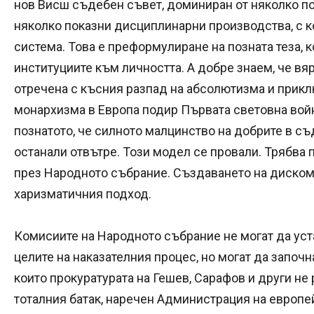
нов Висш съдебен съвет, доминиран от няколко по
няколко показни дисциплинарни производства, с к
система. Това е преформулиране на позната теза, 
институциите към личността. А добре знаем, че вя
отречена с късния разпад на абсолютизма и прик
монархизма в Европа подир Първата световна войн
познатото, че силното малцинство на добрите в с
останали отвътре. Този модел се провали. Трябва
през Народното събрание. Създаването на диском
харизматичния подход.
Комисиите на Народното събрание не могат да уст
целите на наказателния процес, но могат да започн
които прокуратурата на Гешев, Сарафов и други не
тоталния батак, наречен Администрация на европе