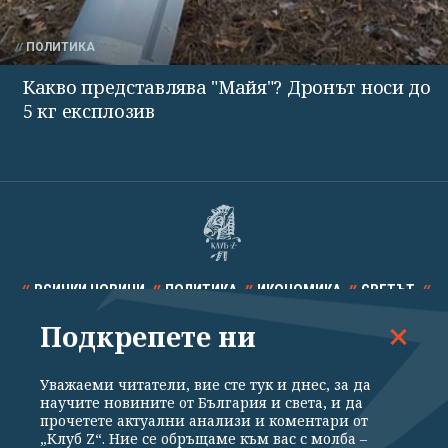
ПОЛИТИКА
Какво представлява "Майя"? Дронът носи до
5 кг експлозив
ВСИЧКИ НОВИНИ
ПОЛИТИКА
ИКОНОМИКА
СВЕТЪТ
Подкрепете ни
СПОРТ
КУЛТУРА
ТЕХНОЛОГИИ
КАЛЕЙДОСКОП
МНЕНИЯ
Уважаеми читатели, вие сте тук и днес, за да
научите новините от България и света, и да
прочетете актуални анализи и коментари от
„Клуб Z“. Ние се обръщаме към вас с молба –