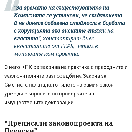
"За времето на съществуването на
Комисията се установи, че създаването
й не донесе добавена стойност в борбата
с корупцията във висшите етажи на
властта"
, констатират днес
вносителите от ГЕРБ, четем в
мотивите към
проекта
.
С него КПК се закрива на практика с преходните и
заключителните разпоредби на Закона за
Сметната палата, като тялото на самия закон
урежда въпросите по проверките на
имуществените декларации.
"Преписали законопроекта на
Пеевски"