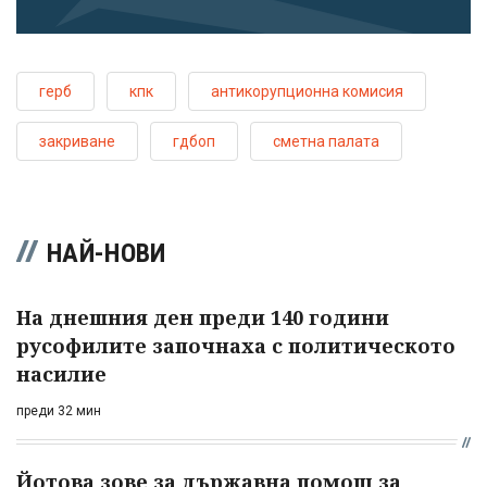
герб
кпк
антикорупционна комисия
закриване
гдбоп
сметна палата
НАЙ-НОВИ
На днешния ден преди 140 години
русофилите започнаха с политическото
насилие
преди 32 мин
Йотова зове за държавна помощ за