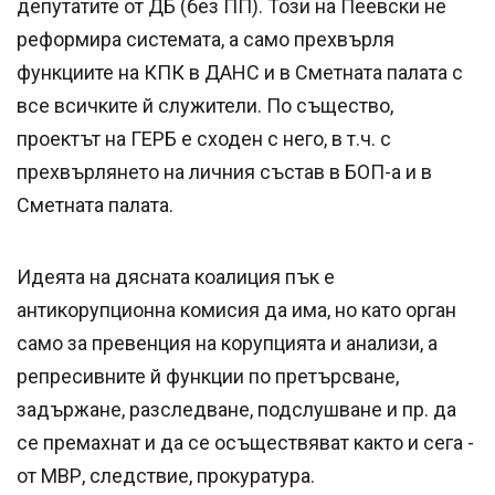
депутатите от ДБ (без ПП). Този на Пеевски не
реформира системата, а само прехвърля
функциите на КПК в ДАНС и в Сметната палата с
все всичките й служители. По същество,
проектът на ГЕРБ е сходен с него, в т.ч. с
прехвърлянето на личния състав в БОП-а и в
Сметната палата.
Идеята на дясната коалиция пък е
антикорупционна комисия да има, но като орган
само за превенция на корупцията и анализи, а
репресивните й функции по претърсване,
задържане, разследване, подслушване и пр. да
се премахнат и да се осъществяват както и сега -
от МВР, следствие, прокуратура.