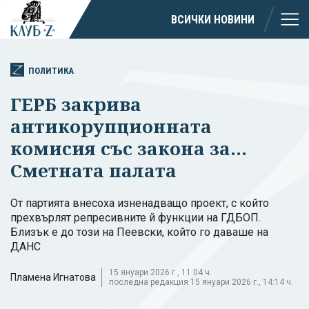
ВСИЧКИ НОВИНИ
ПОЛИТИКА
ГЕРБ закрива
антикорупционната
комисия със закона за...
Сметната палата
От партията внесоха изненадващо проект, с който
прехвърлят репресивните й функции на ГДБОП.
Близък е до този на Пеевски, който го даваше на
ДАНС
15 януари 2026 г., 11:04 ч.
Пламена Игнатова
последна редакция 15 януари 2026 г., 14:14 ч.