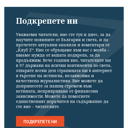
Подкрепете ни
Уважаеми читатели, вие сте тук и днес, за да
научите новините от България и света, и да
прочетете актуални анализи и коментари от
„Клуб Z“. Ние се обръщаме към вас с молба –
имаме нужда от вашата подкрепа, за да
продължим. Вече години вие, читателите ни
в 97 държави на всички континенти по света,
отваряте всеки ден страницата ни в интернет
в търсене на истинска, независима и
качествена журналистика. Вие можете да
допринесете за нашия стремеж към
истината, неприкривана от финансови
зависимости. Можете да помогнете
единственият поръчител на съдържание да
сте вие – читателите.
ПОДКРЕПЕТЕ НИ