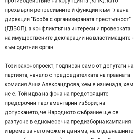
противодействие на корупцията (КПК), като
прехвърля репресивните й функции към Главна
дирекция "Борба с организираната престъпност"
(ГДБОП), а конфликтът на интереси и проверката
на имуществените декларации на властимащите -
към одитния орган.
Този законопроект, подписан само от депутати на
партията, начело с председателката на правната
комисия Анна Александрова, хем е изненада, хем
не е. Той идва на фона на предстоящите
предсрочни парламентарни избори; на
допускането, че Народното събрание ще се
разпусне в едномесечна предизборна кампания
и време за него може и да няма; на отдавнашните