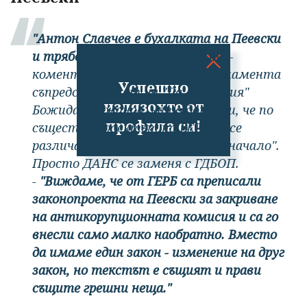
"Антон Славчев е бухалката на Пеевски
и трябва да бъде закрита КПК"
-
коментира в кулоарите на парламента
Успешно
съпредседателят на "Да, България"
излязохте от
Божидар Божанов, като допълни, че по
профила си!
същество проектът на ГЕРБ не се
различава от този на "Новото начало".
Просто ДАНС се заменя с ГДБОП.
-
"Виждаме, че от ГЕРБ са преписали
законопроекта на Пеевски за закриване
на антикорупционната комисия и са го
внесли само малко наобратно. Вместо
да имаме един закон - изменение на друг
закон, но текстът е същият и прави
същите грешни неща."