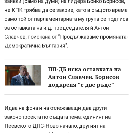
заявки (само на думи) на лидера Бойко Борисов,
че КПК трябва да се закрие, като в същото време
само той от парламентарната му група се подписа
за оставката на и.д. председателя й Антон
Славчев, поискана от "Продължаваме промяната-
Демократична България".
ПП-ДБ иска оставката на
Антон Славчев. Борисов
подкрепя "с две ръце"
Идва на фона и на отлежаващи два други
законопроекта по същата тема: единият на
Пеевското ДПС-Ново начало, другият на