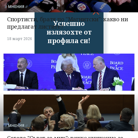
МНЕНИЯ
Спортисти, братя по "Магнитски": какво ни
Успешно
предлагат листите?
излязохте от
профила си!
18 март 2026
МНЕНИЯ
Сагата "Съвет за мир": тежко унижение за