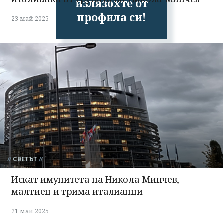
излязохте от
профила си!
23 май 2025
СВЕТЪТ
Искат имунитета на Никола Минчев,
малтиец и трима италианци
21 май 2025