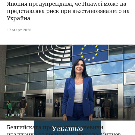
Япония предупреждава, че Huawei може да
представлява риск при възстановяването на
Украйна
17 март 2026
СВЕТЪТ
Белгийската прокуратура оневини
Успешно
италианка от групата на Никола Минчев