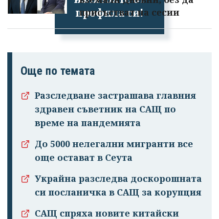
профила си!
присъстват на сесии
Още по темата
Разследване застрашава главния
здравен съветник на САЩ по
време на пандемията
До 5000 нелегални мигранти все
още остават в Сеута
Украйна разследва доскорошната
си посланичка в САЩ за корупция
САЩ спряха новите китайски