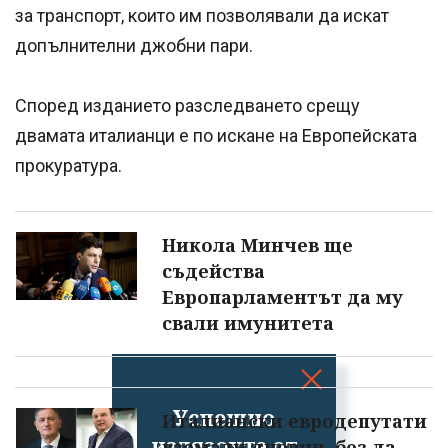
за транспорт, които им позволявали да искат
допълнителни джобни пари.
Според изданието разследването срещу
двамата италианци е по искане на Европейската
прокуратура.
Никола Минчев ще
съдейства
Европарламентът да му
свали имунитета
Успешно
Италиански евродепутати
излязохте от
вземали дневни, без да