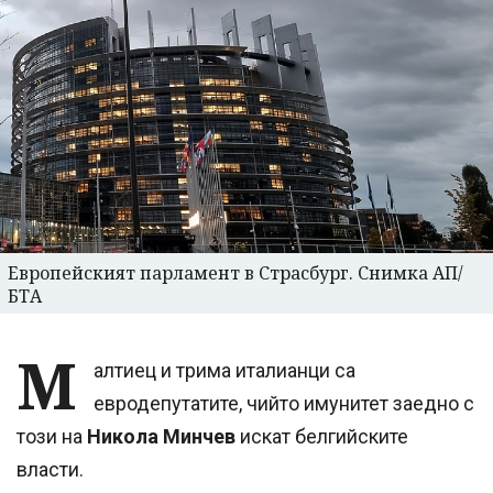
Европейският парламент в Страсбург. Снимка АП/
БТА
М
алтиец и трима италианци са
евродепутатите, чийто имунитет заедно с
този на
Никола Минчев
искат белгийските
власти.