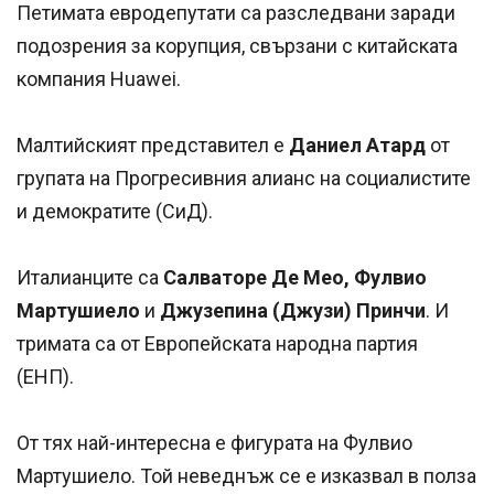
Петимата евродепутати са разследвани заради
подозрения за корупция, свързани с китайската
компания Huawei.
Малтийският представител е
Даниел Атард
от
групата на Прогресивния алианс на социалистите
и демократите (СиД).
Италианците са
Салваторе Де Мео, Фулвио
Мартушиело
и
Джузепина (Джузи) Принчи
. И
тримата са от Европейската народна партия
(ЕНП).
От тях най-интересна е фигурата на Фулвио
Мартушиело. Той неведнъж се е изказвал в полза