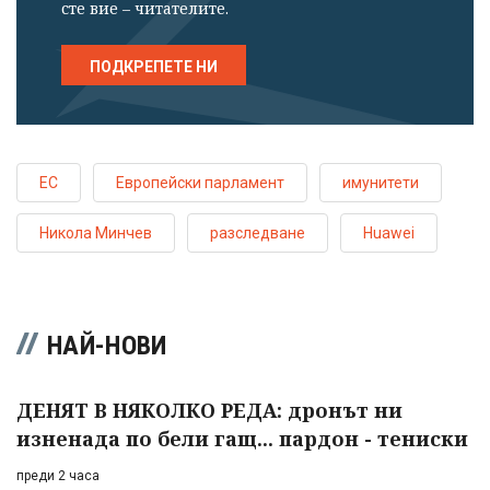
сте вие – читателите.
ПОДКРЕПЕТЕ НИ
ЕС
Европейски парламент
имунитети
Никола Минчев
разследване
Huawei
НАЙ-НОВИ
ДЕНЯТ В НЯКОЛКО РЕДА: дронът ни
изненада по бели гащ... пардон - тениски
преди 2 часа