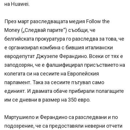
на Huawei.
През март разследващата медия Follow the
Money („Следвай парите“) съобщи, че
белгийската прокуратура го разследва за това, че
е организирал комбина с бившия италиански
евродепутат Джузепе Ферандино. Всеки от тях е
заподозрян, че е фалшифицирал присъствието на
колегата си на сесиите на Европейския
парламент. Така за сесиите пътувал само
единият. И двамата обаче прибирали полагащите
им се дневни в размер на 350 евро.
Мартушиело и Ферандино са разследвани и по
подозрение, че са предоставяли неверни отчети