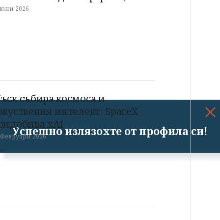
 юни 2026
ъск събира космоса и
зкуствения интелект: SpaceX
ридобива xAI
Успешно излязохте от профила си!
 Февруари 2026