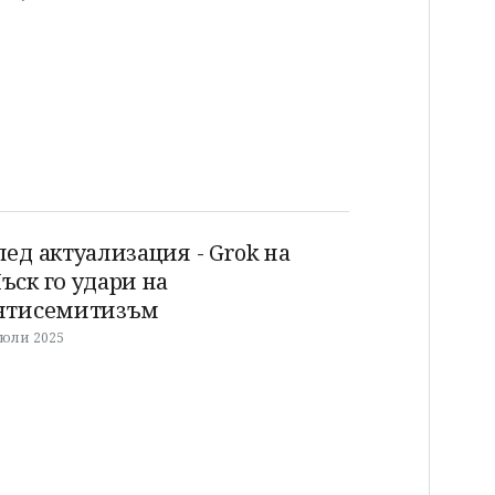
лед актуализация - Grok на
ъск го удари на
нтисемитизъм
 юли 2025