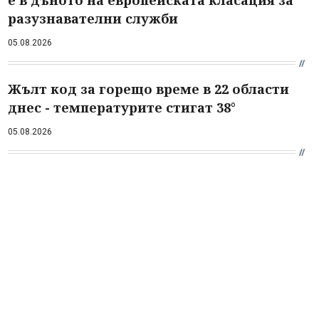
е в дъното на европейската класация за
разузнавателни служби
05.08.2026
Жълт код за горещо време в 22 области
днес - температурите стигат 38°
05.08.2026