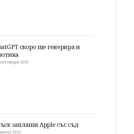
hatGPT скоро ще генерира и
ротика
 октомври 2025
ъск заплаши Apple със съд
 август 2025