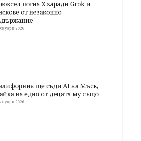
рюксел погна X заради Grok и
искове от незаконно
ъдържание
 януари 2026
алифорния ще съди AI на Мъск,
айка на едно от децата му също
 януари 2026