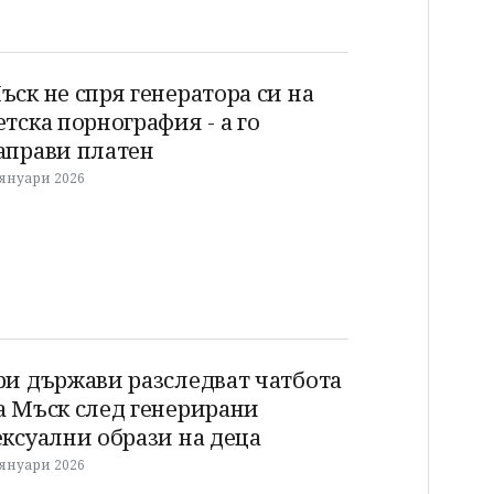
ъск не спря генератора си на
етска порнография - а го
аправи платен
 януари 2026
ри държави разследват чатбота
а Мъск след генерирани
ексуални образи на деца
 януари 2026