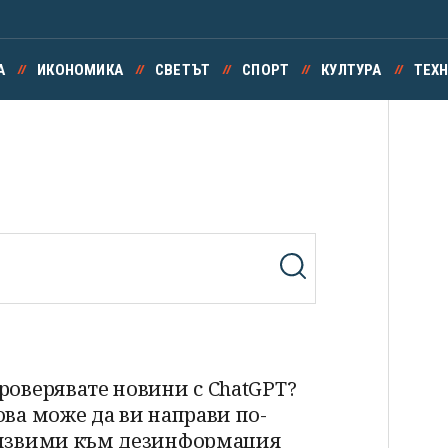
А
ИКОНОМИКА
СВЕТЪТ
СПОРТ
КУЛТУРА
ТЕХ
роверявате новини с ChatGPT?
ова може да ви направи по-
язвими към дезинформация