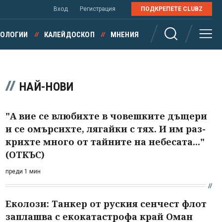
Вход
Регистрация
ПОДКРЕПЕТЕ CLUBZ
НОЛОГИИ
КАЛЕЙДОСКОП
МНЕНИЯ
НАЙ-НОВИ
"А вие се влюбихте в чо­вешките дъщери
и се омърсихте, лягайки с тях. И им раз­
крихте много от тайните на небесата..."
(ОТКЪС)
преди 1 мин
Еколози: Танкер от руския сенчест флот
заплашва с екокатастрофа край Оман