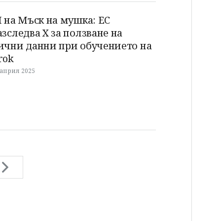
I на Мъск на мушка: ЕС
азследва X за ползване на
ични данни при обучението на
rok
 април 2025