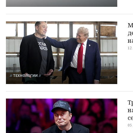
М
д
н
12
ТЕХНОЛОГИИ
Т
н
с
05