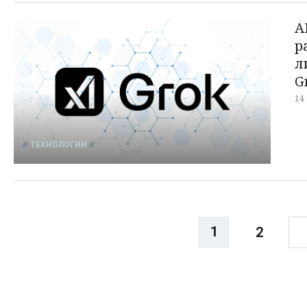
A
р
л
G
14
ТЕХНОЛОГИИ
1
2