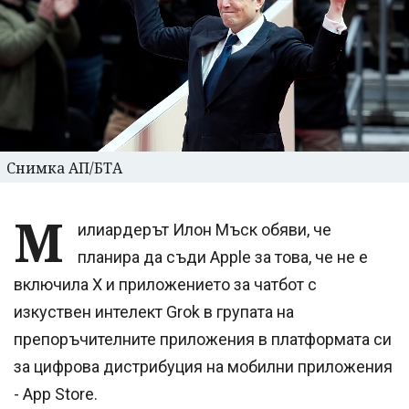
Снимка АП/БТА
М
илиардерът Илон Мъск обяви, че
планира да съди Apple за това, че не е
включила X и приложението за чатбот с
изкуствен интелект Grok в групата на
препоръчителните приложения в платформата си
за цифрова дистрибуция на мобилни приложения
- App Store.