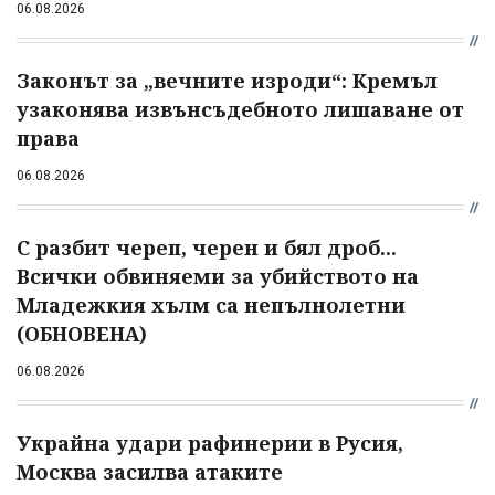
06.08.2026
Законът за „вечните изроди“: Кремъл
узаконява извънсъдебното лишаване от
права
06.08.2026
С разбит череп, черен и бял дроб...
Всички обвиняеми за убийството на
Младежкия хълм са непълнолетни
(ОБНОВЕНА)
06.08.2026
Украйна удари рафинерии в Русия,
Москва засилва атаките