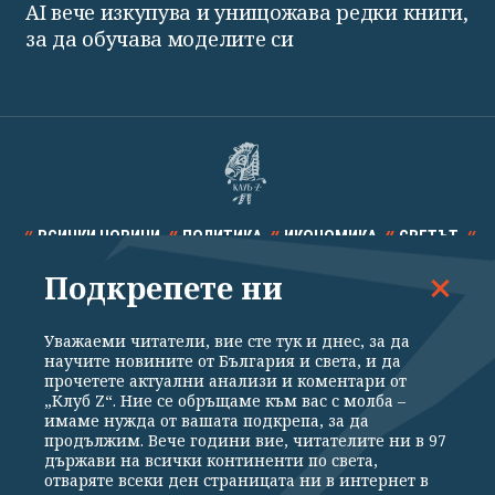
AI вече изкупува и унищожава редки книги,
за да обучава моделите си
ВСИЧКИ НОВИНИ
ПОЛИТИКА
ИКОНОМИКА
СВЕТЪТ
Подкрепете ни
СПОРТ
КУЛТУРА
ТЕХНОЛОГИИ
КАЛЕЙДОСКОП
МНЕНИЯ
Уважаеми читатели, вие сте тук и днес, за да
научите новините от България и света, и да
прочетете актуални анализи и коментари от
„Клуб Z“. Ние се обръщаме към вас с молба –
имаме нужда от вашата подкрепа, за да
продължим. Вече години вие, читателите ни в 97
Общи условия
Политика за поверителност
държави на всички континенти по света,
отваряте всеки ден страницата ни в интернет в
Реклама
Партньори
Контакти
За Клуб Z