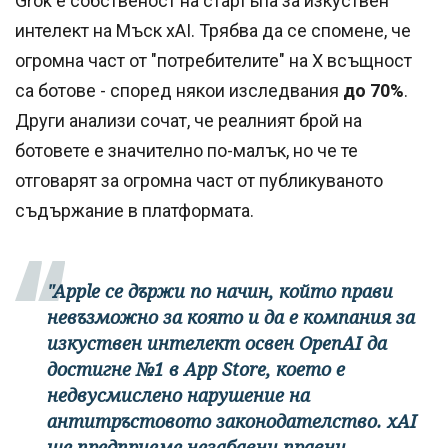
Grok е собственост на стартъпа за изкуствен
интелект на Мъск xAI. Трябва да се спомене, че
огромна част от "потребителите" на Х всъщност
са ботове - според някои изследвания
до 70%
.
Други анализи сочат, че реалният брой на
ботовете е значително по-малък, но че те
отговарят за огромна част от публикуваното
съдържание в платформата.
"Apple се държи по начин, който прави
невъзможно за която и да е компания за
изкуствен интелект освен OpenAI да
достигне №1 в App Store, което е
недвусмислено нарушение на
антитръстовото законодателство. xAI
ще предприеме незабавни правни