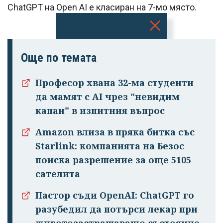
ChatGPT на Open AI е класиран на 7-мо място.
Успешно
Още по темата
излязохте от
профила си!
Професор хвана 32-ма студенти
да мамят с AI чрез "невидим
капан" в изпитния въпрос
Amazon влиза в пряка битка със
Starlink: компанията на Безос
поиска разрешение за още 5105
сателита
Пастор съди OpenAI: ChatGPT го
разубедил да потърси лекар при
животозастрашаващо състояние