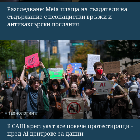
Разследване: Meta плаща на създатели на
съдържание с неонацистки връзки и
антиваксърски послания
ТЕХНОЛОГИИ
В САЩ арестуват все повече протестиращи -
пред AI центрове за данни