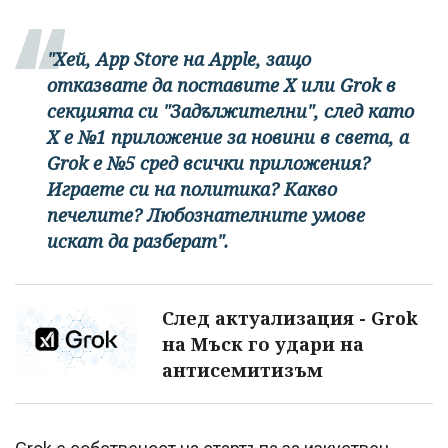
"Хей, App Store на Apple, защо
отказвате да поставите X или Grok в
секцията си "Задължителни", след като
X е №1 приложение за новини в света, а
Grok е №5 сред всички приложения?
Играете си на политика? Какво
печелите? Любознателните умове
искат да разберат".
След актуализация - Grok
на Мъск го удари на
антисемитизъм