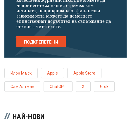
качествена журналистика. Вие можете да
допринесете за нашия стремеж към
истината, неприкривана от финансови
зависимости. Можете да помогнете
единственият поръчител на съдържание да
сте вие – читателите.
ПОДКРЕПЕТЕ НИ
Илон Мъск
Apple
Apple Store
Сам Алтман
ChatGPT
X
Grok
НАЙ-НОВИ