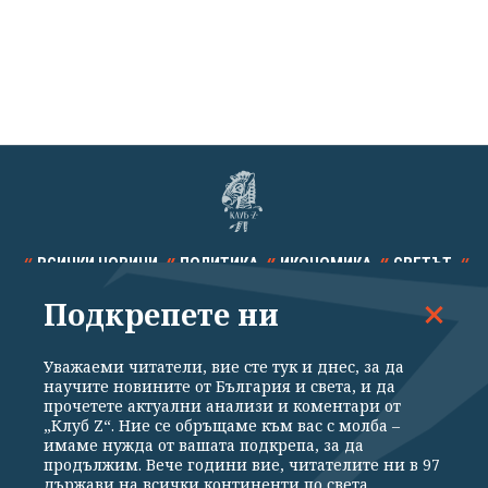
ВСИЧКИ НОВИНИ
ПОЛИТИКА
ИКОНОМИКА
СВЕТЪТ
Подкрепете ни
СПОРТ
КУЛТУРА
ТЕХНОЛОГИИ
КАЛЕЙДОСКОП
МНЕНИЯ
Уважаеми читатели, вие сте тук и днес, за да
научите новините от България и света, и да
прочетете актуални анализи и коментари от
„Клуб Z“. Ние се обръщаме към вас с молба –
имаме нужда от вашата подкрепа, за да
продължим. Вече години вие, читателите ни в 97
Общи условия
Политика за поверителност
държави на всички континенти по света,