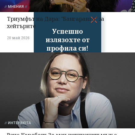
МНЕНИЯ
Триумфът на Дара: "Бангаранга" за
хейтърите
Успешно
излязохте от
20 май 2026
профила си!
ИНТЕРВЮТА
Рене Карабаш: За мен истинският мъж е