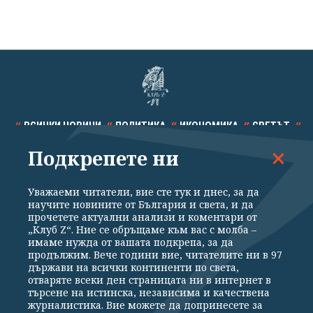
ВСИЧКИ НОВИНИ
ПОЛИТИКА
ИКОНОМИКА
СВЕТЪТ
Подкрепете ни
СПОРТ
КУЛТУРА
ТЕХНОЛОГИИ
КАЛЕЙДОСКОП
МНЕНИЯ
Уважаеми читатели, вие сте тук и днес, за да
научите новините от България и света, и да
прочетете актуални анализи и коментари от
„Клуб Z“. Ние се обръщаме към вас с молба –
имаме нужда от вашата подкрепа, за да
продължим. Вече години вие, читателите ни в 97
Общи условия
Политика за поверителност
държави на всички континенти по света,
отваряте всеки ден страницата ни в интернет в
Реклама
Партньори
Контакти
За Клуб Z
търсене на истинска, независима и качествена
Екип
Подкрепете ни
журналистика. Вие можете да допринесете за