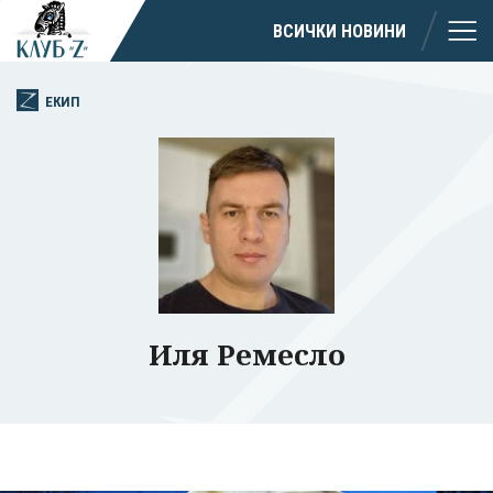
ВСИЧКИ НОВИНИ
Успешно
ЕКИП
излязохте от
профила си!
Иля Ремесло