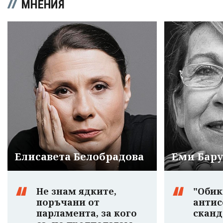
МНЕНИЯ
Елисавета Белобрадова
Еми Бар
Не знам ядките,
"Обик
поръчани от
антис
парламента, за кого
сканд