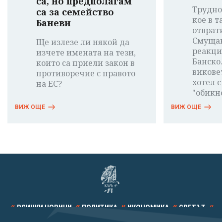
са, но предполагам
Трудно
са за семейство
кое в т
Баневи
отврат
Смущав
Ще излезе ли някой да
реакци
изчете имената на тези,
Банско
които са приели закон в
виковет
противоречие с правото
хотел с
на ЕС?
"обикн
ВИЖ ОЩЕ
ВИЖ ОЩЕ
ВСИЧКИ НОВИНИ
ПОЛИТИКА
ИКОНОМИКА
СВЕТЪТ