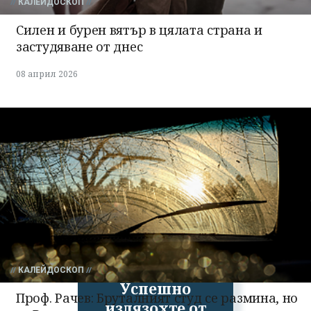
КАЛЕЙДОСКОП
Силен и бурен вятър в цялата страна и
застудяване от днес
08 април 2026
КАЛЕЙДОСКОП
Успешно
Проф. Рачев: Бруталният студ се размина, но
излязохте от