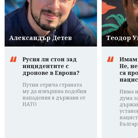
Александър Детев
Теодор 
Русия ли стои зад
Имам 
инцидентите с
Не, не
дронове в Европа?
са пр
нацис
Путин отрича страната
му да извършва подобни
Нима не
нападения в държави от
дума з
НАТО
държав
устано
нацист
Българ