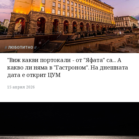
ЛЮБОПИТНО
"Виж какви портокали - от "Яфата" са... А
какво ли няма в "Гастроном". На днешната
дата е открит ЦУМ
15 април 2026