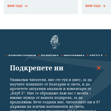
ВИЖ ОЩЕ
ВИЖ ОЩЕ
ВСИЧКИ НОВИНИ
ПОЛИТИКА
ИКОНОМИКА
СВЕТЪТ
Подкрепете ни
СПОРТ
КУЛТУРА
ТЕХНОЛОГИИ
КАЛЕЙДОСКОП
МНЕНИЯ
Уважаеми читатели, вие сте тук и днес, за да
научите новините от България и света, и да
прочетете актуални анализи и коментари от
„Клуб Z“. Ние се обръщаме към вас с молба –
имаме нужда от вашата подкрепа, за да
продължим. Вече години вие, читателите ни в 97
Общи условия
Политика за поверителност
държави на всички континенти по света,
отваряте всеки ден страницата ни в интернет в