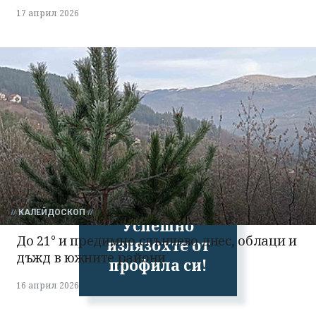
17 април 2026
КАЛЕЙДОСКОП
Успешно
До 21° и предимно слънчево днес, облаци и
излязохте от
дъжд в южните райони
профила си!
16 април 2026