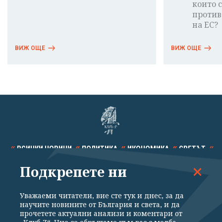
които 
против
на ЕС?
ВИЖ ОЩЕ
ВИЖ ОЩЕ
ВСИЧКИ НОВИНИ
ПОЛИТИКА
ИКОНОМИКА
СВЕТЪТ
Подкрепете ни
СПОРТ
КУЛТУРА
ТЕХНОЛОГИИ
КАЛЕЙДОСКОП
МНЕНИЯ
Уважаеми читатели, вие сте тук и днес, за да
научите новините от България и света, и да
прочетете актуални анализи и коментари от