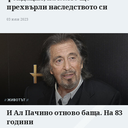
прехвърли наследството си
03 юли 2023
ЖИВОТЪТ
И Ал Пачино отново баща. На 83
години