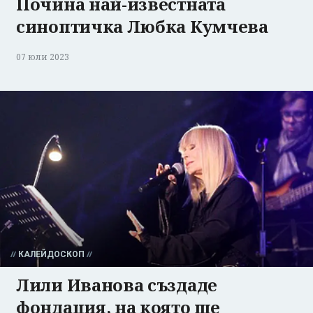
Почина най-известната
синоптичка Любка Кумчева
07 юли 2023
КАЛЕЙДОСКОП
Лили Иванова създаде
фондация, на която ще