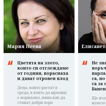
Мария Пеева
Елисавет
Цветята на злото,
Не зн
които си отглеждаме
поръч
от години, пораснаха
парла
и дават отровен плод
са, н
са за
Деца, които растат в
Банев
среда, в която да мразиш
е нормално, няма как да
Ще изл
станат добри хора
изчете