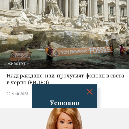
ЖИВОТЪТ
Надграждане: най-прочутият фонтан в света
в черно (ВИДЕО)
22 май 2023
Успешно
излязохте от
профила си!