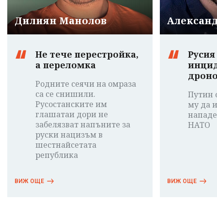
Дилиян Манолов
Александ
Не тече перестройка,
Русия
а переломка
инцид
дроно
Родните сеячи на омраза
са се снишили.
Путин 
Русостанските им
му да 
глашатаи дори не
нападе
забелязват напъните за
НАТО
руски нацизъм в
шестнайсетата
република
ВИЖ ОЩЕ
ВИЖ ОЩЕ