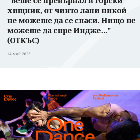
"Беше се превърнал в горски
хищник, от чиито лапи никой
не можеше да се спаси. Нищо не
можеше да спре Индже..."
(ОТКЪС)
14 май 2026