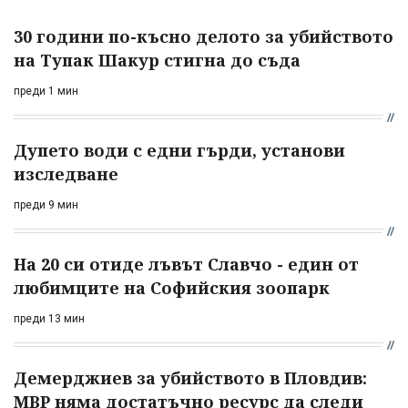
30 години по-късно делото за убийството
на Тупак Шакур стигна до съда
преди 1 мин
Дупето води с едни гърди, установи
изследване
преди 9 мин
На 20 си отиде лъвът Славчо - един от
любимците на Софийския зоопарк
преди 13 мин
Демерджиев за убийството в Пловдив:
МВР няма достатъчно ресурс да следи