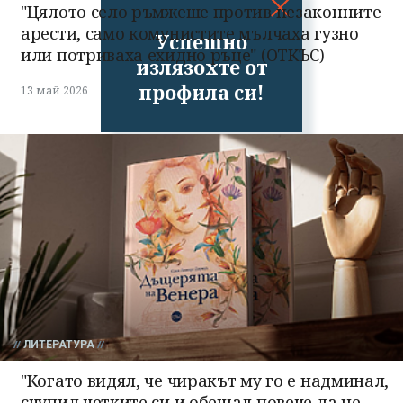
"Цялото село ръмжеше против незаконните
арести, само комунистите мълчаха гузно
Успешно
или потриваха ехидно ръце" (ОТКЪС)
излязохте от
профила си!
13 май 2026
ЛИТЕРАТУРА
"Когато видял, че чиракът му го е надминал,
счупил четките си и обещал повече да не