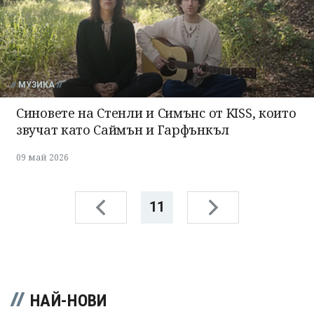
МУЗИКА
Синовете на Стенли и Симънс от KISS, които
звучат като Саймън и Гарфънкъл
09 май 2026
11
НАЙ-НОВИ