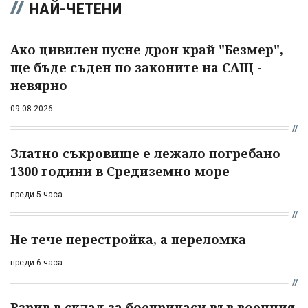
НАЙ-ЧЕТЕНИ
Ако цивилен пусне дрон край "Безмер",
ще бъде съден по законите на САЩ -
невярно
09.08.2026
Златно съкровище е лежало погребано
1300 години в Средиземно море
преди 5 часа
Не тече перестройка, а переломка
преди 6 часа
Взрив в склад за боеприпаси във военния