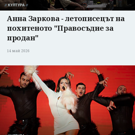
КУЛТУРА
Анна Заркова - летописецът на
похитеното "Правосъдие за
продан"
14 май 2026