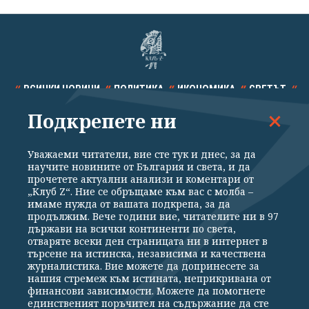
ВСИЧКИ НОВИНИ
ПОЛИТИКА
ИКОНОМИКА
СВЕТЪТ
Подкрепете ни
СПОРТ
КУЛТУРА
ТЕХНОЛОГИИ
КАЛЕЙДОСКОП
МНЕНИЯ
Уважаеми читатели, вие сте тук и днес, за да
научите новините от България и света, и да
прочетете актуални анализи и коментари от
„Клуб Z“. Ние се обръщаме към вас с молба –
имаме нужда от вашата подкрепа, за да
продължим. Вече години вие, читателите ни в 97
Общи условия
Политика за поверителност
държави на всички континенти по света,
отваряте всеки ден страницата ни в интернет в
Реклама
Партньори
Контакти
За Клуб Z
търсене на истинска, независима и качествена
Екип
Подкрепете ни
журналистика. Вие можете да допринесете за
нашия стремеж към истината, неприкривана от
финансови зависимости. Можете да помогнете
единственият поръчител на съдържание да сте
Издател на www.clubz.bg е „Клуб Зебра Медия“ ЕООД, София, ул. "Алеко