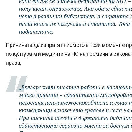
един филм се излъчва безплатно по БНТ 
получават отчисления. Ако обаче една кни
чете в различни библиотеки в страната 
тази книга не получава и стотинка. Това 
подателите.
Причината да изпратят писмото в този момент е 
по културата и медиите на НС на промени в Закона
права.
„Българският писател работи в изключит
много причини – сравнително малобройно
неговата неплатежоспособност, а също т
книжарници в повечето градове и села на 
При ниските доходи в държавата библи
единственото сериозно място за достъп 