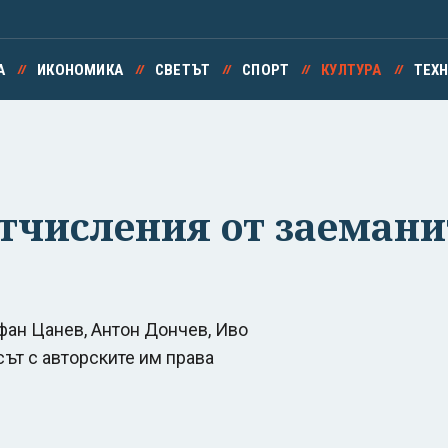
А
ИКОНОМИКА
СВЕТЪТ
СПОРТ
КУЛТУРА
ТЕХ
тчисления от заемани
фан Цанев, Антон Дончев, Иво
сът с авторските им права