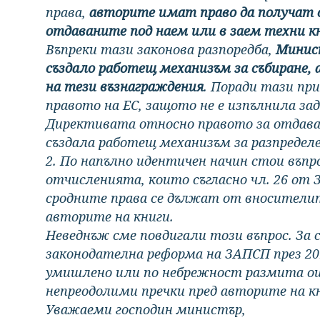
права,
авторите имат право да получат с
отдаваните под наем или в заем техни к
Въпреки тази законова разпоредба,
Минист
създало работещ механизъм за събиране,
на тези възнаграждения
. Поради тази пр
правото на ЕС, защото не е изпълнила з
Директивата относно правото за отдаване
създала работещ механизъм за разпределе
2. По напълно идентичен начин стои въпрос
отчисленията, които съгласно чл. 26 от 
сродните права се дължат от вносителит
авторите на книги.
Неведнъж сме повдигали този въпрос. За 
законодателна реформа на ЗАПСП през 20
умишлено или по небрежност размита още
непреодолими пречки пред авторите на кн
Уважаеми господин министър,