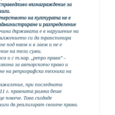
праведливо възнаграждение за
ниги.
ерството на културата не е
 администриране и разпределение
ичина държавата е в нарушение на
адължението си да транспонира
 под наем и в заем и не е
ние на тези суми.
а и с т.нар. „репро права” –
Закона за авторското право и
е на репрографска техника на
съжаление, при последната
11 г. правната рамка беше
 повече. Това създаде
иги да реализират своите права.