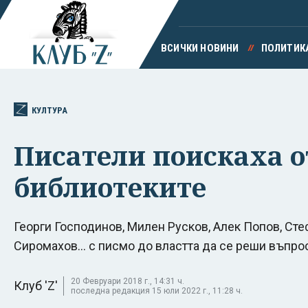
ВСИЧКИ НОВИНИ
ПОЛИТИК
КУЛТУРА
Писатели поискаха о
библиотеките
Георги Господинов, Милен Русков, Алек Попов, Сте
Сиромахов... с писмо до властта да се реши въпро
20 Февруари 2018 г., 14:31 ч.
Клуб 'Z'
последна редакция 15 юли 2022 г., 11:28 ч.