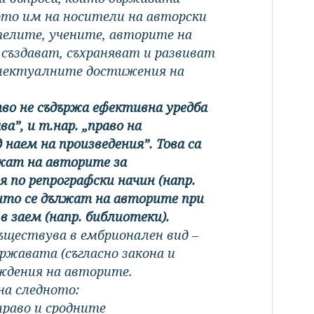
ото им на носители на авторски
телите, учените, авторите на
 създават, съхраняват и развиват
електуалните достижения на
во не съдържа ефективна уредба
ва”, и т.нар. „право на
 наем на произведения”. Това са
жат на авторите за
 по репрографски начин (напр.
оито се дължат на авторите при
в заем (напр. библиотеки).
съществува в ембрионален вид –
ържавата (съгласно закона и
аждения на авторите.
на следното:
 право и сродните