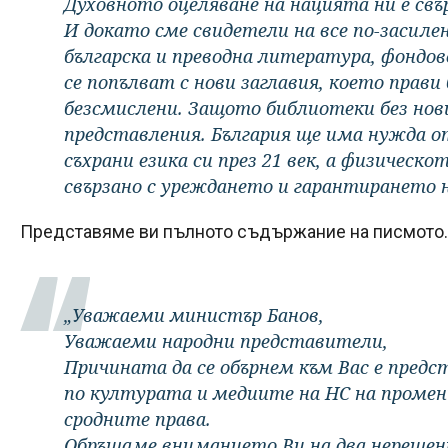
Духовното оцеляване на нацията ни е свъ
И докато сме свидетели на все по-засиле
българска и преводна литература, фондов
се попълват с нови заглавия, което пра
безсмислени. Защото библиотеки без нови
представления. България ще има нужда от
съхрани езика си през 21 век, а физическ
свързано с уреждането и гарантирането 
Представяме ви пълното съдържание на писмото.
„Уважаеми министър Банов,
Уважаеми народни представители,
Причината да се обърнем към Вас е пред
по културата и медиите на НС на промени
сродните права.
Обръщаме вниманието Ви на два нерешен