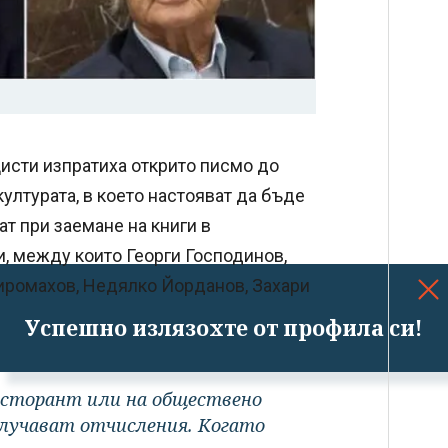
цисти изпратиха открито писмо до
лтурата, в което настояват да бъде
ат при заемане на книги в
и, между които Георги Господинов,
Сиромахов, Недялко Йорданов, Захари
Успешно излязохте от профила си!
 ресторант или на обществено
олучават отчисления. Когато