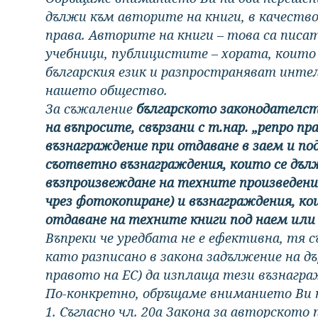
дължи към авторите на книги, в качеств
права. Авторите на книги – това са писа
учебници, публицистите – хората, които
българския език и разпространяват инт
нашето общество.
За съжаление
българското законодателст
на въпросите, свързани с т.нар. „репро пра
възнаграждение при отдаване в заем и под
съответно възнаграждения, които се дъл
възпроизвеждане на техните произведения
чрез фотокопиране) и възнаграждения, к
отдаване на техните книги под наем или 
Въпреки че уредбата не е ефективна, тя 
като разписано в закона задължение на д
правото на ЕС) да изплаща тези възнагр
По-конкретно, обръщаме вниманието Ви 
1. Съгласно чл. 20а Закона за авторското