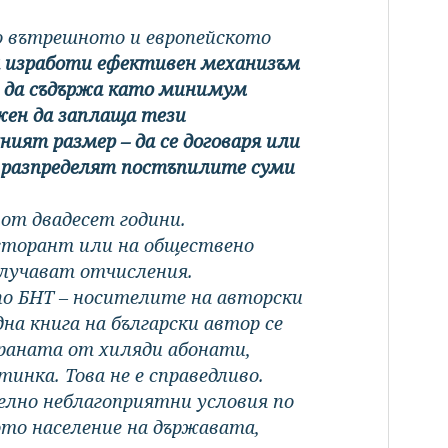
но вътрешното и европейското
а изработи ефективен механизъм
то да съдържа като минимум
лжен да заплаща тези
ният размер – да се договаря или
е разпределят постъпилите суми
 от двадесет години.
ресторант или на обществено
олучават отчисления.
по БНТ – носителите на авторски
на книга на български автор се
траната от хиляди абонати,
инка. Това не е справедливо.
елно неблагоприятни условия по
то население на държавата,