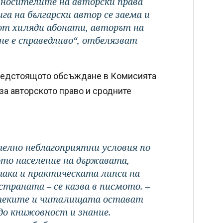
– носителите на авторски права
га на български автор се заема и
от хиляди абонати, авторът на
не е справедливо“, отбелязват
предстоящото обсъждане в Комисията
 за авторското право и сродните
елно неблагоприятни условия по
то население на държавата,
ака и практическата липса на
страната – се казва в писмото. –
отеките и читалищата остават
до книжовност и знание.