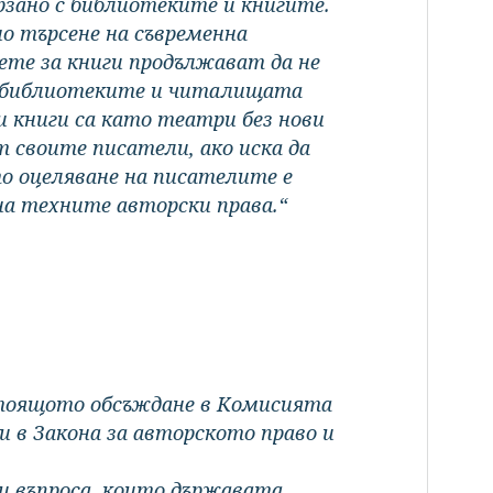
рзано с библиотеките и книгите.
но търсене на съвременна
ете за книги продължават да не
ви библиотеките и читалищата
 книги са като театри без нови
 своите писатели, ако иска да
ото оцеляване на писателите е
на техните авторски права.“
стоящото обсъждане в Комисията
 в Закона за авторското право и
и въпроса, които държавата