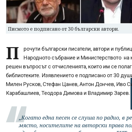
Писмото е подписано от 30 български автори.
П
рочути български писатели, автори и публи
Народното събрание и Министерството на ку
решен въпросът с отчисленията, които им се полаг
библиотеките. Изявлението е подписано от 30 душ
Милен Русков, Стефан Цанев, Антон Дончев, Иво 
Карабашлиев, Теодора Димова и Владимир Зарев.
„Когато една песен се слуша по радио, в
място, носителите на авторски права п