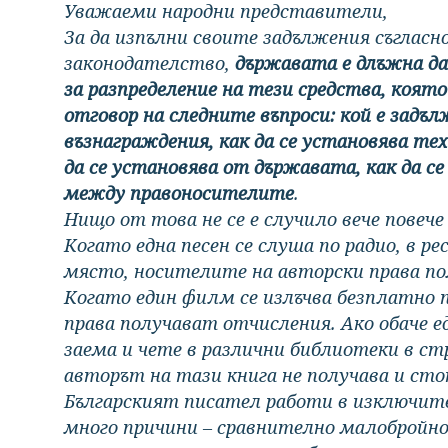
Уважаеми народни представители,
За да изпълни своите задължения съглас
законодателство,
държавата е длъжна д
за разпределение на тези средства, коя
отговор на следните въпроси: кой е задъ
възнаграждения, как да се установява тех
да се установява от държавата, как да с
между правоносителите
.
Нищо от това не се е случило вече повече
Когато една песен се слуша по радио, в 
място, носителите на авторски права п
Когато един филм се излъчва безплатно 
права получават отчисления. Ако обаче ед
заема и чете в различни библиотеки в с
авторът на тази книга не получава и стот
Българският писател работи в изключит
много причини – сравнително малобройно