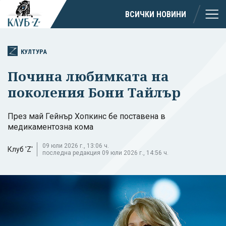
ВСИЧКИ НОВИНИ
КУЛТУРА
Почина любимката на
поколения Бони Тайлър
През май Гейнър Хопкинс бе поставена в
медикаментозна кома
09 юли 2026 г., 13:06 ч.
Клуб 'Z'
последна редакция 09 юли 2026 г., 14:56 ч.