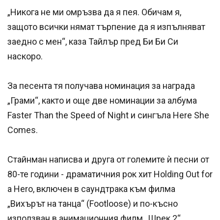
„Никога не ми омръзва да я пея. Обичам я,
защото всички нямат търпение да я изпълняват
заедно с мен“, каза Тайлър пред Би Би Си
наскоро.
За песента тя получава номинация за награда
„Грами“, както и още две номинации за албума
Faster Than the Speed of Night и сингъла Here She
Comes.
Стайнман написва и друга от големите ѝ песни от
80-те години - драматичния рок хит Holding Out for
a Hero, включен в саундтрака към филма
„Вихърът на танца“ (Footloose) и по-късно
използван в анимационния филм „Шрек 2“.