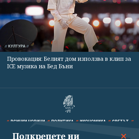
КУЛТУРА
Провокация: Белият дом използва в клип за
ICE музика на Бед Бъни
ВСИЧКИ НОВИНИ
ПОЛИТИКА
ИКОНОМИКА
СВЕТЪТ
Подкрепете ни
СПОРТ
КУЛТУРА
ТЕХНОЛОГИИ
КАЛЕЙДОСКОП