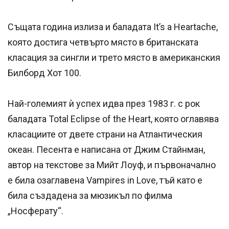
Същата година излиза и баладата It’s a Heartache,
която достига четвърто място в британската
класация за сингли и трето място в американския
Билборд Хот 100.
Най-големият ѝ успех идва през 1983 г. с рок
баладата Total Eclipse of the Heart, която оглавява
класациите от двете страни на Атлантическия
океан. Песента е написана от Джим Стайнман,
автор на текстове за Мийт Лоуф, и първоначално
е била озаглавена Vampires in Love, тъй като е
била създадена за мюзикъл по филма
„Носферату“.