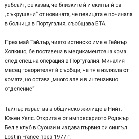
уебсайт, се казва, че близките ѝ и екипът ѝ са
„съкрушени“ от новината, че певицата е починала
в болница в Португалия, съобщава БТА.
През май Тайлър, чието истинско име е Гейнър
Хопкинс, бе поставена в медикаментозна кома
след спешна операция в Португалия. Миналия
месец говорителят ѝ съобщи, че тя е излязла от
комата, но остава „много зле и в интензивно
отделение“.
Тайлър израства в общинско жилище в Нийт,
Южен Уелс. Открита е от импресариото Роджър
Бел в клуб в Суонзи и издава първия си сингъл
Lost in France през 1977 г.