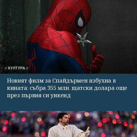
КУЛТУРА
Новият филм за Спайдърмен избухна в
кината: събра 355 млн. щатски долара още
през първия си уикенд