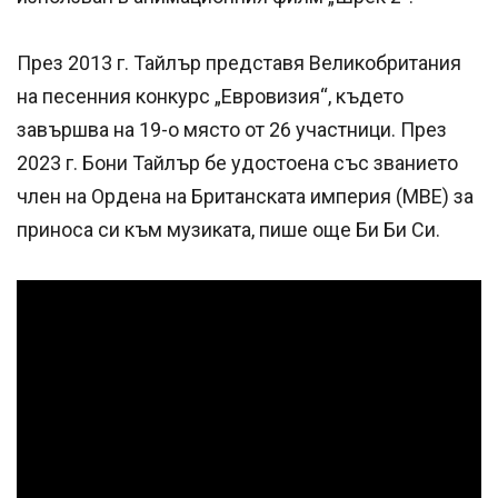
През 2013 г. Тайлър представя Великобритания
на песенния конкурс „Евровизия“, където
завършва на 19-о място от 26 участници. През
2023 г. Бони Тайлър бе удостоена със званието
член на Ордена на Британската империя (MBE) за
приноса си към музиката, пише още Би Би Си.
Успешно
излязохте от