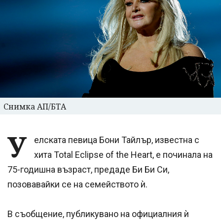
Снимка АП/БТА
У
елската певица Бони Тайлър, известна с
хита Total Eclipse of the Heart, е починала на
75-годишна възраст, предаде Би Би Си,
позовавайки се на семейството ѝ.
В съобщение, публикувано на официалния ѝ