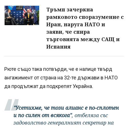
Тръмп зачеркна
рамковото споразумение с
Иран, наруга НАТО и
заяви, че спира
търговията между САЩ и
Испания
Рюте също така потвърди, че е налице твърд
ангажимент от страна на 32-те държави в НАТО
да продължат да подкрепят Украйна.
"Усетихме, че този алианс е по-сплотен
и по силен от всякога"
, отбеляза със
задоволство генералният секретар на