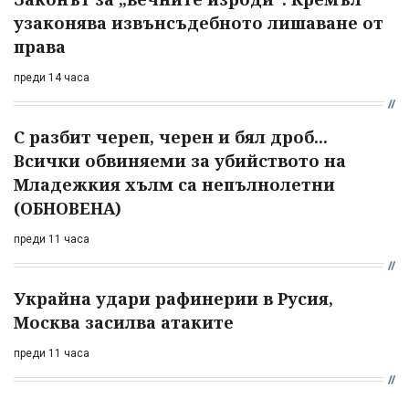
узаконява извънсъдебното лишаване от
права
преди 14 часа
С разбит череп, черен и бял дроб...
Всички обвиняеми за убийството на
Младежкия хълм са непълнолетни
(ОБНОВЕНА)
преди 11 часа
Украйна удари рафинерии в Русия,
Москва засилва атаките
преди 11 часа