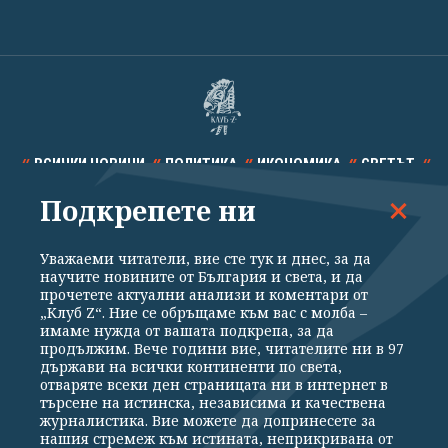
ВСИЧКИ НОВИНИ
ПОЛИТИКА
ИКОНОМИКА
СВЕТЪТ
Подкрепете ни
СПОРТ
КУЛТУРА
ТЕХНОЛОГИИ
КАЛЕЙДОСКОП
МНЕНИЯ
Уважаеми читатели, вие сте тук и днес, за да
научите новините от България и света, и да
прочетете актуални анализи и коментари от
„Клуб Z“. Ние се обръщаме към вас с молба –
имаме нужда от вашата подкрепа, за да
продължим. Вече години вие, читателите ни в 97
Общи условия
Политика за поверителност
държави на всички континенти по света,
отваряте всеки ден страницата ни в интернет в
Реклама
Партньори
Контакти
За Клуб Z
търсене на истинска, независима и качествена
Екип
Подкрепете ни
журналистика. Вие можете да допринесете за
нашия стремеж към истината, неприкривана от