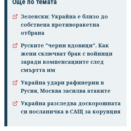
Още по темата
Зеленски: Украйна е близо до
собствена противоракетна
отбрана
Руските "черни вдовици". Как
жени сключват брак с войници
заради компенсациите след
смъртта им
Украйна удари рафинерии в
Русия, Москва засилва атаките
Украйна разследва доскорошната
си посланичка в САЩ за корупция