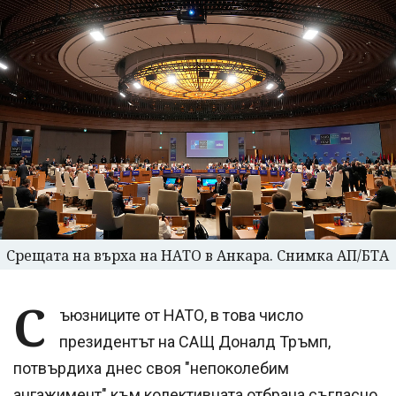
Срещата на върха на НАТО в Анкара. Снимка АП/БТА
С
ъюзниците от НАТО, в това число
президентът на САЩ Доналд Тръмп,
потвърдиха днес своя "непоколебим
ангажимент" към колективната отбрана съгласно