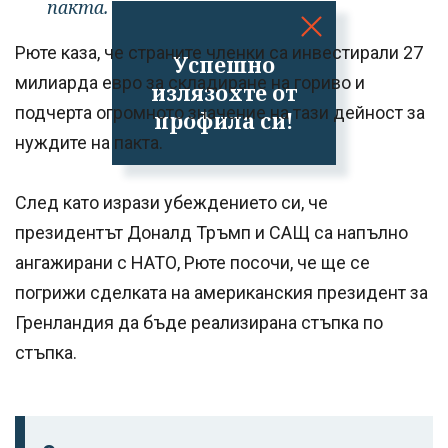
пакта.
Рюте каза, че страните членки са инвестирали 27
Успешно
милиарда евро за складиране на гориво и
излязохте от
подчерта огромното значение на тази дейност за
профила си!
нуждите на пакта.
След като изрази убеждението си, че
президентът Доналд Тръмп и САЩ са напълно
ангажирани с НАТО, Рюте посочи, че ще се
погрижи сделката на американския президент за
Гренландия да бъде реализирана стъпка по
стъпка.