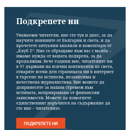
Подкрепете ни
Уважаеми читатели, вие сте тук и днес, за да
научите новините от България и света, и да
прочетете актуални анализи и коментари от
„Клуб Z“. Ние се обръщаме към вас с молба –
имаме нужда от вашата подкрепа, за да
продължим. Вече години вие, читателите ни
в 97 държави на всички континенти по света,
отваряте всеки ден страницата ни в интернет
в търсене на истинска, независима и
качествена журналистика. Вие можете да
допринесете за нашия стремеж към
истината, неприкривана от финансови
зависимости. Можете да помогнете
единственият поръчител на съдържание да
сте вие – читателите.
ПОДКРЕПЕТЕ НИ