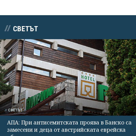
СВЕТЪТ
СВЕТЪТ
АПА: При антисемитската проява в Банско са
замесени и деца от австрийската еврейска