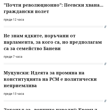
"Почти революционно": Пеевски хвана...
граждански полет
преди 12 часа
Не знам ядките, поръчани от
парламента, за кого са, но предполагам
са за семейство Баневи
преди 7 часа
Муцунски: Идеята за промяна на
конституцията на РСМ е политически
неприемлива
преди 13 часа
Законът за „вечните изроди“: Кремъл