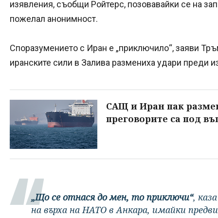
изявления, съобщи Ройтерс, позовавайки се на зап
пожелал анонимност.
Споразумението с Иран е „приключило“, заяви Тръ
иранските сили в Залива размениха удари преди и
САЩ и Иран пак разме
преговорите са под въ
„Що се отнася до мен, то приключи“
, каз
на върха на НАТО в Анкара, имайки предви