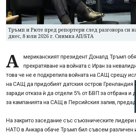
Тръмп и Рюте пред репортери след разговора си н
днес, 8 юли 2026 г. Снимка АП/БТА
А
мериканският президент Доналд Тръмп обя
прекратяване на войната с Иран за невалидн
това че не е подкрепила войната на САЩ срещу ис
на САЩ да придобият датския остров Гренландия 
заради отказа ѝ да отдели 5% от БВП за отбрана 
за кампанията на САЩ в Персийския залив, предад
На закрито заседание със съюзническите лидери п
НАТО в Анкара обаче Тръмп бил съвсем различен и