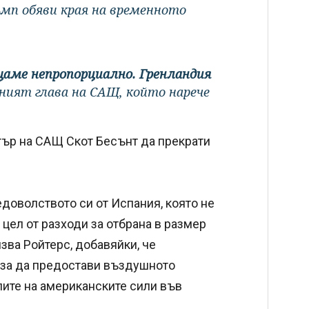
ъмп обяви края на временното
ащаме непропорциално. Гренландия
ният глава на САЩ, който нарече
тър на САЩ Скот Бесънт да прекрати
доволството си от Испания, която не
 цел от разходи за отбрана в размер
зва Ройтерс, добавяйки, че
аза да предостави въздушното
елите на американските сили във