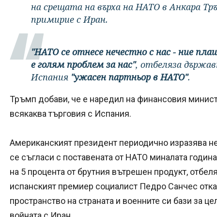
на срещата на върха на НАТО в Анкара Тр
примирие с Иран.
"НАТО се отнесе нечестно с нас - ние пл
е голям проблем за нас"
, отбеляза държав
Испания
"ужасен партньор в НАТО"
.
Тръмп добави, че е наредил на финансовия минис
всякаква търговия с Испания.
Американският президент периодично изразява не
се съгласи с поставената от НАТО миналата година
на 5 процента от брутния вътрешен продукт, отбеля
испанският премиер социалист Педро Санчес отк
пространство на страната и военните си бази за ц
войната с Иран.