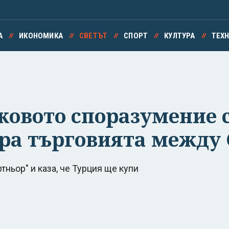
А
ИКОНОМИКА
СВЕТЪТ
СПОРТ
КУЛТУРА
ТЕХ
овото споразумение с
ира търговията между
ньор" и каза, че Турция ще купи