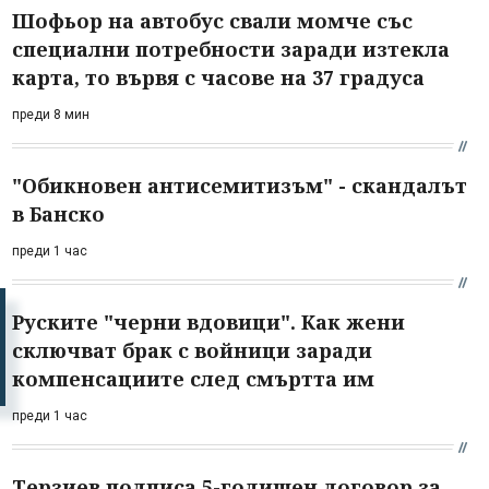
Шофьор на автобус свали момче със
специални потребности заради изтекла
карта, то вървя с часове на 37 градуса
преди 8 мин
"Обикновен антисемитизъм" - скандалът
в Банско
преди 1 час
Руските "черни вдовици". Как жени
сключват брак с войници заради
компенсациите след смъртта им
преди 1 час
Терзиев подписа 5-годишен договор за