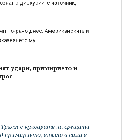
ознат с дискусиите източник,
мп по-рано днес. Американските и
зказването му.
нят удари, примирието и
прос
а Тръмп в кулоарите на срещата
д примирието, влязло в сила в