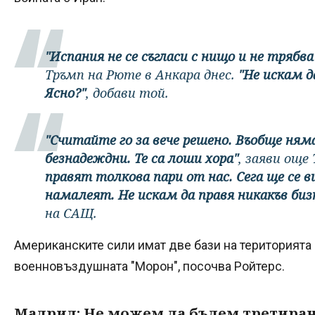
"Испания не се съгласи с нищо и не трябва 
Тръмп на Рюте в Анкара днес.
"Не искам д
Ясно?"
, добави той.
"Считайте го за вече решено. Въобще няма 
безнадеждни. Те са лоши хора"
, заяви още
правят толкова пари от нас. Сега ще се в
намалеят. Не искам да правя никакъв биз
на САЩ.
Американските сили имат две бази на територията 
военновъздушната "Морон", посочва Ройтерс.
Мадрид: Не можем да бъдем третирани