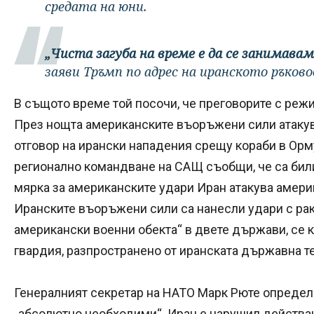
средата на юни.
„Чиста загуба на време е да се занимаваме
заяви Тръмп по адрес на иранското ръков
В същото време той посочи, че преговорите с реж
През нощта американските въоръжени сили атакува
отговор на ирански нападения срещу кораби в Орм
регионално командване на САЩ съобщи, че са били
мярка за американските удари Иран атакува америк
Иранските въоръжени сили са нанесли удари с рак
американски военни обекта“ в двете държави, се 
гвардия, разпространено от иранската държавна т
Генералният секретар на НАТО Марк Рюте определ
„абсолютно необходими“. Иран е нарушил действа