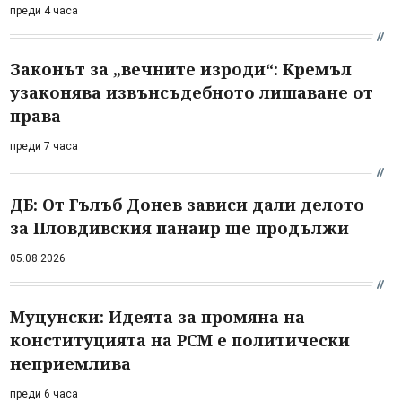
преди 4 часа
Законът за „вечните изроди“: Кремъл
узаконява извънсъдебното лишаване от
права
преди 7 часа
ДБ: От Гълъб Донев зависи дали делото
за Пловдивския панаир ще продължи
05.08.2026
Муцунски: Идеята за промяна на
конституцията на РСМ е политически
неприемлива
преди 6 часа