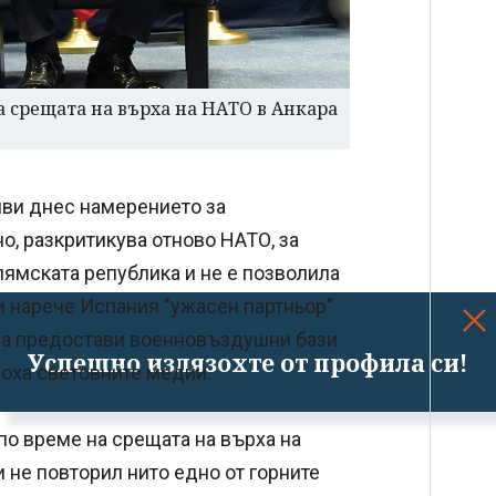
а срещата на върха на НАТО в Анкара
ви днес намерението за
о, разкритикува отново НАТО, за
лямската република и не е позволила
и нарече Испания "ужасен партньор"
и да предостави военновъздушни бази
Успешно излязохте от профила си!
оха световните медии.
о време на срещата на върха на
 не повторил нито едно от горните