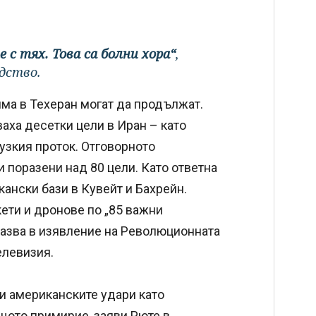
 с тях. Това са болни хора“
,
одство.
има в Техеран могат да продължат.
ха десетки цели в Иран – като
узкия проток. Отговорното
 поразени над 80 цели. Като ответна
ански бази в Кувейт и Бахрейн.
ети и дронове по „85 важни
казва в изявление на Революционната
елевизия.
и американските удари като
щото примирие, заяви Рюте в