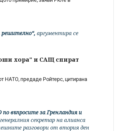
 решително“,
аргументира се
лоши хора" и САЩ спират
от НАТО, предаде Ройтерс, цитирана
О по въпросите за Гренландия и
 генералния секретар на алианса
нешните разговори от втория ден