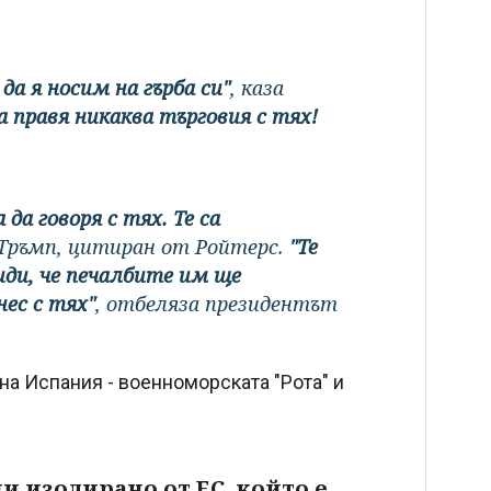
да я носим на гърба си"
, каза
а правя никаква търговия с тях!
да говоря с тях. Те са
 Тръмп, цитиран от Ройтерс.
"Те
иди, че печалбите им ще
нес с тях"
, отбеляза президентът
на Испания - военноморската "Рота" и
 изолирано от ЕС, който е