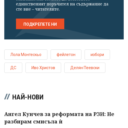
единственият поръчител на съдържание да
сте вие – читателите.
ПОДКРЕПЕТЕ НИ
Лола Монтескьо
фейлетон
избори
ДС
Иво Христов
Делян Пеевски
НАЙ-НОВИ
Ангел Кунчев за реформата на РЗИ: Не
разбирам смисъла ѝ