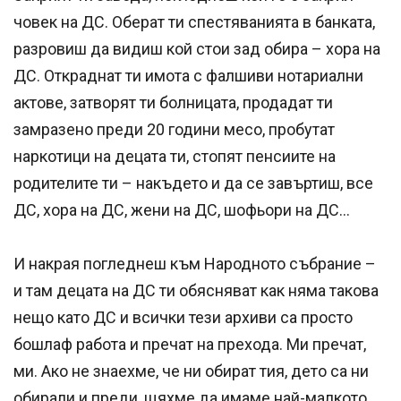
човек на ДС. Оберат ти спестяванията в банката,
разровиш да видиш кой стои зад обира – хора на
ДС. Откраднат ти имота с фалшиви нотариални
актове, затворят ти болницата, продадат ти
замразено преди 20 години месо, пробутат
наркотици на децата ти, стопят пенсиите на
родителите ти – накъдето и да се завъртиш, все
ДС, хора на ДС, жени на ДС, шофьори на ДС...
И накрая погледнеш към Народното събрание –
и там децата на ДС ти обясняват как няма такова
нещо като ДС и всички тези архиви са просто
бошлаф работа и пречат на прехода. Ми пречат,
ми. Ако не знаехме, че ни обират тия, дето са ни
обирали и преди, щяхме да имаме най-малкото