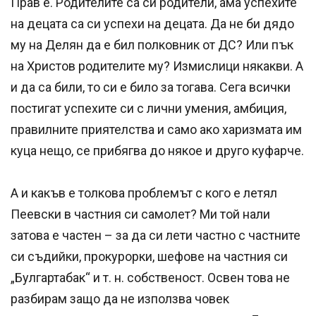
Прав е. Родителите са си родители, ама успехите
на децата са си успехи на децата. Да не би дядо
му на Делян да е бил полковник от ДС? Или пък
на Христов родителите му? Измислици някакви. А
и да са били, то си е било за тогава. Сега всички
постигат успехите си с лични умения, амбиция,
правилните приятелства и само ако харизмата им
куца нещо, се прибягва до някое и друго куфарче.
А и какъв е толкова проблемът с кого е летял
Пеевски в частния си самолет? Ми той нали
затова е частен – за да си лети частно с частните
си съдийки, прокурорки, шефове на частния си
„Булгартабак“ и т. н. собственост. Освен това не
разбирам защо да не използва човек