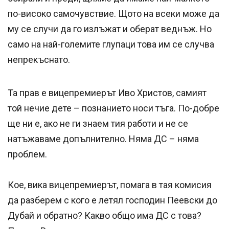
по-високо самочувствие. Щото на всеки може да
му се случи да го излъжат и оберат веднъж. Но
само на най-големите глупаци това им се случва
непрекъснато.
Та прав е вицепремиерът Иво Христов, самият
той нечие дете – познанието носи тъга. По-добре
ще ни е, ако не ги знаем тия работи и не се
натъжаваме допълнително. Няма ДС – няма
проблем.
Кое, вика вицепремиерът, помага в тая комисия
да разберем с кого е летял господин Пеевски до
Дубай и обратно? Какво общо има ДС с това?