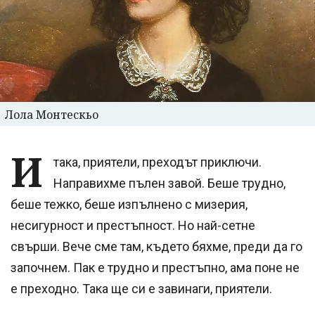
Лола Монтескьо
И
така, приятели, преходът приключи.
Направихме пълен завой. Беше трудно,
беше тежко, беше изпълнено с мизерия,
несигурност и престъпност. Но най-сетне
свърши. Вече сме там, където бяхме, преди да го
започнем. Пак е трудно и престъпно, ама поне не
е преходно. Така ще си е завинаги, приятели.