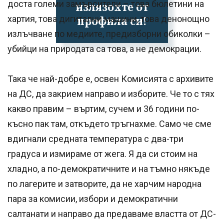
доста големи замърсители – това бюлетини на
излязохте от
хартия, това дигитални машини, това денонощно
профила си!
излъчване по медиите, предизборни обиколки –
убийци на природата са това, а не демокрации.
Така че най-добре е, освен Комисията с архивите
на ДС, да закрием направо и изборите. Че то с тях
какво правим – въртим, сучем и 36 години по-
късно пак там, откъдето тръгнахме. Само че сме
вдигнали средната температура с два-три
градуса и измираме от жега. Я да си стоим на
хладно, а по-демократичните и на тъмно някъде
по лагерите и затворите, да не харчим народна
пара за комисии, избори и демократични
салтанати и направо да предаваме властта от ДС-