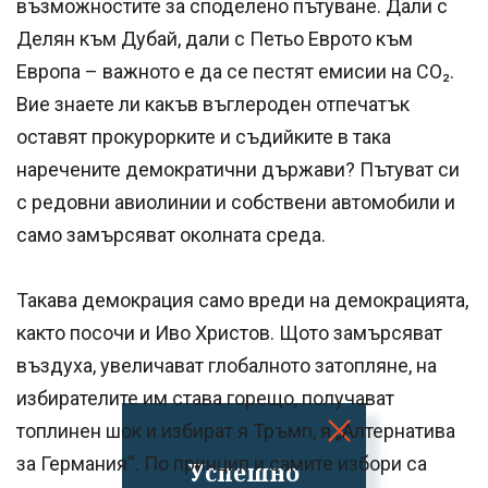
възможностите за споделено пътуване. Дали с
Делян към Дубай, дали с Петьо Еврото към
Европа – важното е да се пестят емисии на CO₂.
Вие знаете ли какъв въглероден отпечатък
оставят прокурорките и съдийките в така
наречените демократични държави? Пътуват си
с редовни авиолинии и собствени автомобили и
само замърсяват околната среда.
Такава демокрация само вреди на демокрацията,
както посочи и Иво Христов. Щото замърсяват
въздуха, увеличават глобалното затопляне, на
избирателите им става горещо, получават
топлинен шок и избират я Тръмп, я „Алтернатива
за Германия“. По принцип и самите избори са
Успешно