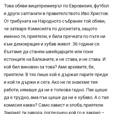
Това обяви вицепремиерът по Евровизия, футбол
и други салтанати в правителството Иво Христов.
От трибуната на Народното събрание той обяви,
че затваря Комисията по досиетата, защото
именно тя, приятели, е била пречката по пътя ни
към демокрация и хубав живот. 36 години се
бъхтаме да станем швейцарците или поне
естонците на Балканите, и не става, и не става. И
кой бил виновен за това? Ами архивите, бе,
приятели. В тях пише кой е държал парите преди
и кой ги държи и сега. Ако не ги знаехме тия
работи, нямаше да ни е толкова гадно. Пак щеше
да е трудно, ама пък щеше да ни е хубаво. А с тая
комисия какво? Само завист и злоба, приятели.
Закрият ти завода, погледнеш кой го е закрил –