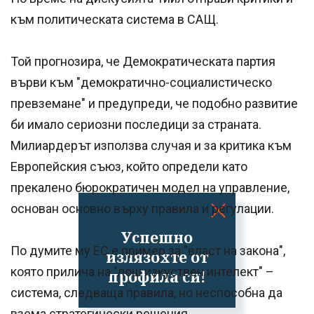
към политическата система в САЩ.
Той прогнозира, че Демократическата партия
върви към "демократично-социалистическо
превземане" и предупреди, че подобно развитие
би имало сериозни последици за страната.
Милиардерът използва случая и за критика към
Европейския съюз, който определи като
прекалено бюрократичен модел на управление,
основан основно върху правила и регулации.
Успешно
По думите му ЕС е пример за "власт на закона",
излязохте от
която прилича на "лош изкуствен интелект" –
профила си!
система, следваща правила, но неспособна да
взема стратегически решения.