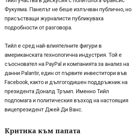
Тийл участва в дискусия с политолога Франсис
Фукуяма. Панелът не беше излъчван публично, но
присъстващи журналисти публикуваха
подробности от разговора.
Тийл е сред най-влиятелните фигури в
американската технологична индустрия. Той е
съосновател на PayPal и компанията за анализ на
данни Palantir, един от първите инвеститори във
Facebook, както и дългогодишен поддръжник на
президента Доналд Тръмп. Именно Тийл
подпомага и политическия възход на настоящия
вицепрезидент Джей Ди Ванс.
Критика към папата