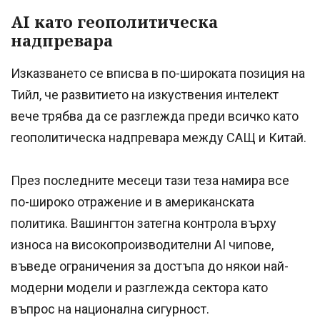
AI като геополитическа
надпревара
Изказването се вписва в по-широката позиция на
Тийл, че развитието на изкуствения интелект
вече трябва да се разглежда преди всичко като
геополитическа надпревара между САЩ и Китай.
През последните месеци тази теза намира все
по-широко отражение и в американската
политика. Вашингтон затегна контрола върху
износа на високопроизводителни AI чипове,
въведе ограничения за достъпа до някои най-
модерни модели и разглежда сектора като
въпрос на национална сигурност.