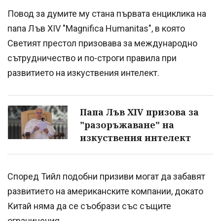
Повод за думите му стана първата енциклика на
папа Лъв XIV "Magnifica Humanitas", в която
Светият престол призовава за международно
сътрудничество и по-строги правила при
развитието на изкуствения интелект.
Папа Лъв XIV призова за
"разоръжаване" на
изкуствения интелект
Според Тийл подобни призиви могат да забавят
развитието на американските компании, докато
Китай няма да се съобрази със същите
ограничения.