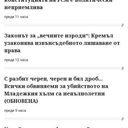
неприемлива
преди 11 часа
Законът за „вечните изроди“: Кремъл
узаконява извънсъдебното лишаване от
права
преди 12 часа
С разбит череп, черен и бял дроб...
Всички обвиняеми за убийството на
Младежкия хълм са непълнолетни
(ОБНОВЕНА)
преди 9 часа