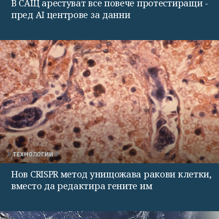
В САЩ арестуват все повече протестиращи -
пред AI центрове за данни
ТЕХНОЛОГИИ
Нов CRISPR метод унищожава ракови клетки,
вместо да редактира гените им