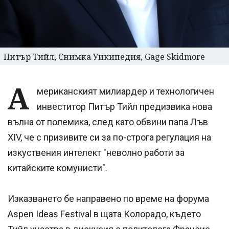
Питър Тийл, Снимка Уикипедия, Gage Skidmore
А
мериканският милиардер и технологичен
инвеститор Питър Тийл предизвика нова
вълна от полемика, след като обвини папа Лъв
XIV, че с призивите си за по-строга регулация на
изкуствения интелект "неволно работи за
китайските комунисти".
Изказването бе направено по време на форума
Aspen Ideas Festival в щата Колорадо, където