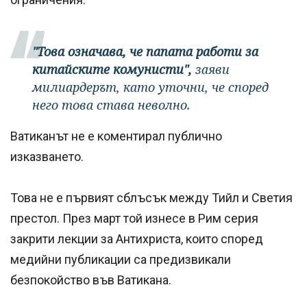
"Това означава, че папата работи за
китайските комунисти",
заяви
милиардерът, като уточни, че според
него това става неволно.
Ватиканът не е коментирал публично
изказването.
Това не е първият сблъсък между Тийл и Светия
престол. През март той изнесе в Рим серия
закрити лекции за Антихриста, които според
медийни публикации са предизвикали
безпокойство във Ватикана.