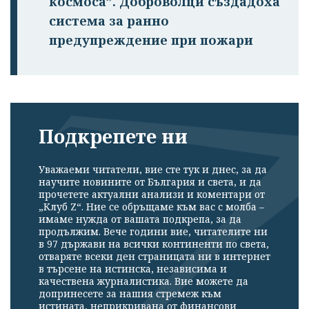
космоса”. Доброволци създадоха
система за ранно
предупреждение при пожари
Подкрепете ни
Уважаеми читатели, вие сте тук и днес, за да
научите новините от България и света, и да
прочетете актуални анализи и коментари от
„Клуб Z“. Ние се обръщаме към вас с молба –
имаме нужда от вашата подкрепа, за да
продължим. Вече години вие, читателите ни
в 97 държави на всички континенти по света,
отваряте всеки ден страницата ни в интернет
в търсене на истинска, независима и
качествена журналистика. Вие можете да
допринесете за нашия стремеж към
истината, неприкривана от финансови