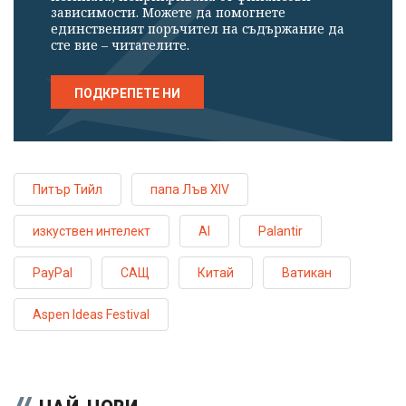
зависимости. Можете да помогнете
единственият поръчител на съдържание да
сте вие – читателите.
ПОДКРЕПЕТЕ НИ
Питър Тийл
папа Лъв XIV
изкуствен интелект
AI
Palantir
PayPal
САЩ
Китай
Ватикан
Aspen Ideas Festival