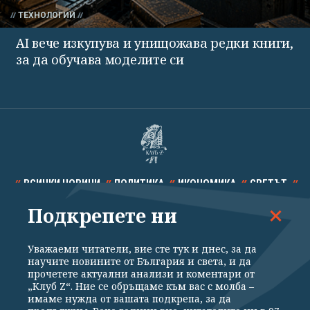
ТЕХНОЛОГИИ
AI вече изкупува и унищожава редки книги,
за да обучава моделите си
ВСИЧКИ НОВИНИ
ПОЛИТИКА
ИКОНОМИКА
СВЕТЪТ
Подкрепете ни
СПОРТ
КУЛТУРА
ТЕХНОЛОГИИ
КАЛЕЙДОСКОП
МНЕНИЯ
Уважаеми читатели, вие сте тук и днес, за да
научите новините от България и света, и да
прочетете актуални анализи и коментари от
„Клуб Z“. Ние се обръщаме към вас с молба –
имаме нужда от вашата подкрепа, за да