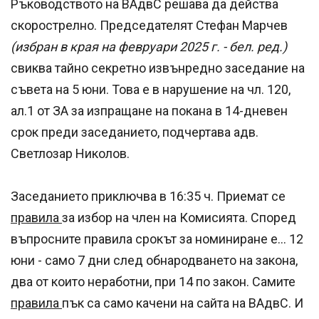
Ръководството на ВАдвС решава да действа
скорострелно. Председателят Стефан Марчев
(избран в края на февруари 2025 г. - бел. ред.)
свиква тайно секретно извънредно заседание на
съвета на 5 юни. Това е в нарушение на чл. 120,
ал.1 от ЗА за изпращане на покана в 14-дневен
срок преди заседанието, подчертава адв.
Светлозар Николов.
Заседанието приключва в 16:35 ч. Приемат се
правила
за избор на член на Комисията. Според
въпросните правила срокът за номиниране е... 12
юни - само 7 дни след обнародването на закона,
два от които неработни, при 14 по закон. Самите
правила
пък са само качени на сайта на ВАдвС. И