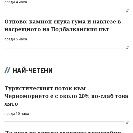
преди 4 часа
Отново: камион спука гума и навлезе в
насрещното на Подбалканския път
преди 6 часа
НАЙ-ЧЕТЕНИ
Туристическият поток към
Черноморието е с около 20% по-слаб това
лято
преди 10 часа
До края на август: закриват трамвайни