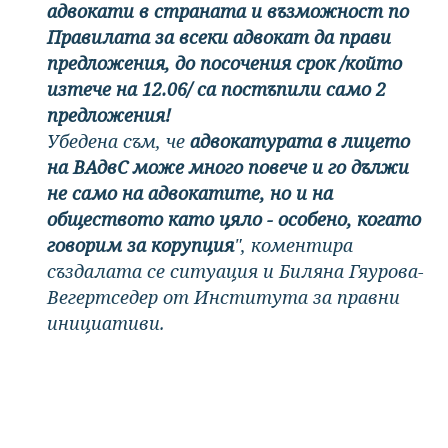
адвокати в страната и възможност по
Правилата за всеки адвокат да прави
предложения, до посочения срок /който
изтече на 12.06/ са постъпили само 2
предложения!
Убедена съм, че
адвокатурата в лицето
на ВАдвС може много повече и го дължи
не само на адвокатите, но и на
обществото като цяло - особено, когато
говорим за корупция
", коментира
създалата се ситуация и Биляна Гяурова-
Вегертседер от Института за правни
инициативи.