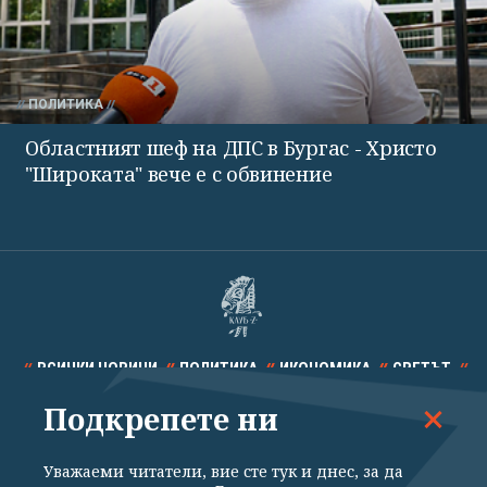
ПОЛИТИКА
Областният шеф на ДПС в Бургас - Христо
"Широката" вече е с обвинение
ВСИЧКИ НОВИНИ
ПОЛИТИКА
ИКОНОМИКА
СВЕТЪТ
Подкрепете ни
СПОРТ
КУЛТУРА
ТЕХНОЛОГИИ
КАЛЕЙДОСКОП
МНЕНИЯ
Уважаеми читатели, вие сте тук и днес, за да