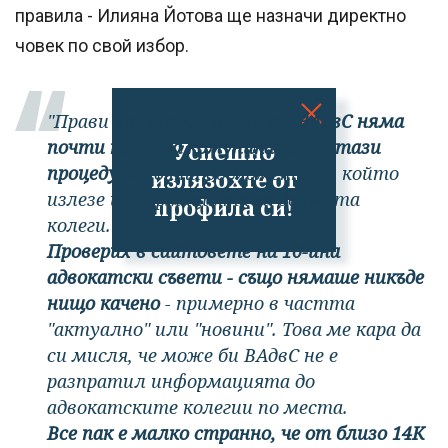
правила - Илияна Йотова ще назначи директно
човек по свой избор.
"Прави впечатление, че
от ВАдвС няма
почти никаква комуникация за тази
Успешно
процедура
почти до момента, в който
излязохте от
излезе информацията за двамата
профила си!
колеги.
Проверих в сайтовете на 10-ина
адвокатски съвети - също нямаше никъде
нищо качено
- примерно в частта
"актуално" или "новини". Това ме кара да
си мисля, че може би ВАдвС не е
разпратил информацията до
адвокатските колегии по места.
Все пак е малко странно, че от близо 14К