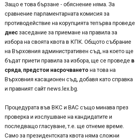
Защо е това бързане - обяснение няма. За
сравнение парламентарната комисия за
противодействие на корупцията тепърва проведе
днес
заседание за приемане на правила за
избора на своята квота в КПК. Общото събрание
на Върховния административен съд, на което ще
бъдат приети правила за избора, ще се проведе
в
сряда
,
предстои насрочването
на това на
Върховния касационен съд, добавя като справка
и правният сайт news.lex.bg.
Процедурата във ВКС и ВАС също минава през
проверка и изслушване на кандидатите и
последващо гласуване, т.е. ще отнеме време.
Само за президентската квота няма сложни