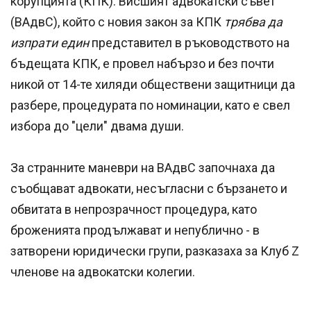
корупцията (КПК). Висшият адвокатски съвет
(ВАдвС), който с новия закон за КПК
трябва да
изпрати един
представител в ръководството на
бъдещата КПК, е провел набързо и без почти
никой от 14-те хиляди обществени защитници да
разбере, процедурата по номинации, като е свел
избора до "цели" двама души.
За странните маневри на ВАдвС започнаха да
съобщават адвокати, несъгласни с бързането и
обвитата в непрозрачност процедура, като
броженията продължават и непублично - в
затворени юридически групи, разказаха за Клуб Z
членове на адвокатски колегии.