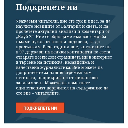
Подкрепете ни
Уважаеми читатели, вие сте тук и днес, за да
научите новините от България и света, и да
прочетете актуални анализи и коментари от
„Клуб Z“. Ние се обръщаме към вас с молба –
имаме нужда от вашата подкрепа, за да
продължим. Вече години вие, читателите ни
в 97 държави на всички континенти по света,
отваряте всеки ден страницата ни в интернет
в търсене на истинска, независима и
качествена журналистика. Вие можете да
допринесете за нашия стремеж към
истината, неприкривана от финансови
зависимости. Можете да помогнете
единственият поръчител на съдържание да
сте вие – читателите.
ПОДКРЕПЕТЕ НИ