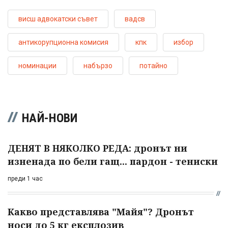
висш адвокатски съвет
вадсв
антикорупционна комисия
кпк
избор
номинации
набързо
потайно
НАЙ-НОВИ
ДЕНЯТ В НЯКОЛКО РЕДА: дронът ни
изненада по бели гащ... пардон - тениски
преди 1 час
Какво представлява "Майя"? Дронът
носи до 5 кг експлозив