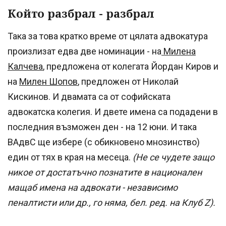
Който разбрал - разбрал
Така за това кратко време от цялата адвокатура
произлизат едва две номинации - на
Милена
Калчева
, предложена от колегата Йордан Киров и
на
Милен Шопов
, предложен от Николай
Кискинов. И двамата са от софийската
адвокатска колегия. И двете имена са подадени в
последния възможен ден - на 12 юни. И така
ВАдвС ще избере (с обикновено мнозинство)
един от тях в края на месеца.
(Не се чудете защо
никое от достатъчно познатите в национален
мащаб имена на адвокати - независимо
пеналтисти или др., го няма, бел. ред. на Клуб Z).