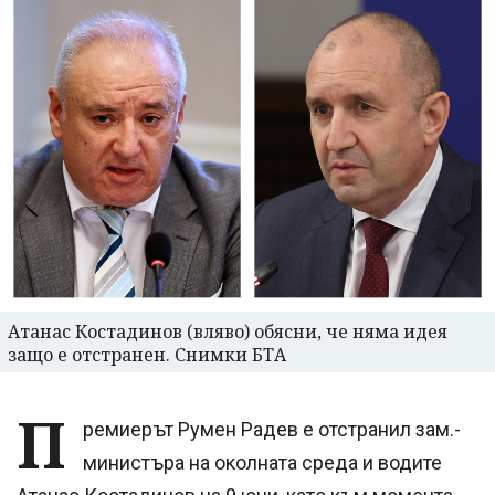
Атанас Костадинов (вляво) обясни, че няма идея
защо е отстранен. Снимки БТА
П
ремиерът Румен Радев е отстранил зам.-
министъра на околната среда и водите