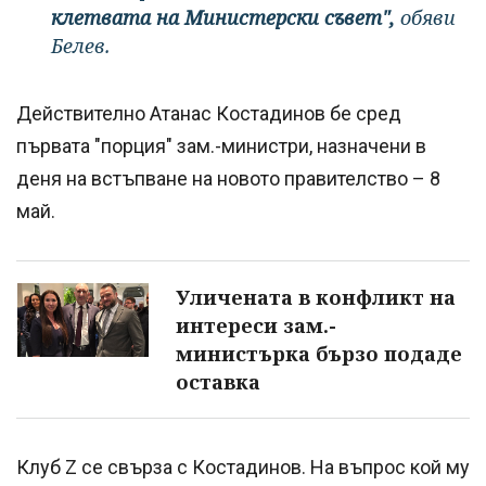
клетвата на Министерски съвет",
обяви
Белев.
Действително Атанас Костадинов бе сред
първата "порция" зам.-министри, назначени в
деня на встъпване на новото правителство – 8
май.
Уличената в конфликт на
интереси зам.-
министърка бързо подаде
оставка
Клуб Z се свърза с Костадинов. На въпрос кой му