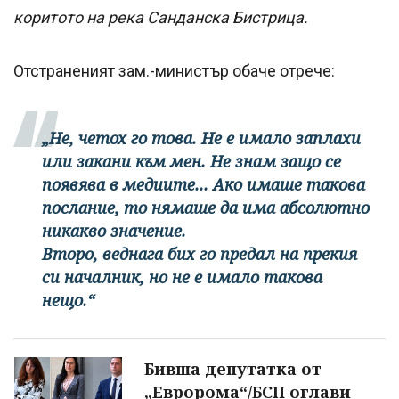
коритото на река Санданска Бистрица.
Отстраненият зам.-министър обаче отрече:
„Не, четох го това. Не е имало заплахи
или закани към мен. Не знам защо се
появява в медиите... Ако имаше такова
послание, то нямаше да има абсолютно
никакво значение.
Второ, веднага бих го предал на прекия
си началник, но не е имало такова
нещо.“
Бивша депутатка от
„Евророма“/БСП оглави