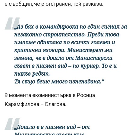
е съобщил, че е отстранен, той разказа:
„Аз бях в командировка по един сигнал за
незаконно строителство. Преди това
имахме обиколка по всички големи и
критични язовири. Министърът ми
звънна, че е дошло от Министерски
съвет в писмен вид – по куриер. То е и
такъв редът.
Тя също беше много изненадана.“
В момента екоминистърка е Росица
Карамфилова – Благова.
„Дошло е в писмен вид – от
Министерския съвет към