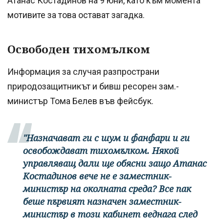
Атанас Костадинов на 9 юни, като към момента
мотивите за това остават загадка.
Освободен тихомълком
Информация за случая разпространи
природозащитникът и бивш ресорен зам.-
министър Тома Белев във фейсбук.
"Назначават ги с шум и фанфари и ги
освобождават тихомълком. Някой
управляващ дали ще обясни защо Атанас
Костадинов вече не е заместник-
министър на околната среда? Все пак
беше първият назначен заместник-
министър в този кабинет веднага след