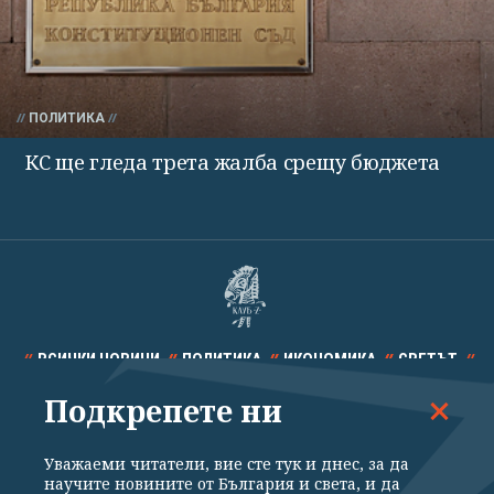
ПОЛИТИКА
КС ще гледа трета жалба срещу бюджета
ВСИЧКИ НОВИНИ
ПОЛИТИКА
ИКОНОМИКА
СВЕТЪТ
Подкрепете ни
СПОРТ
КУЛТУРА
ТЕХНОЛОГИИ
КАЛЕЙДОСКОП
МНЕНИЯ
Уважаеми читатели, вие сте тук и днес, за да
научите новините от България и света, и да