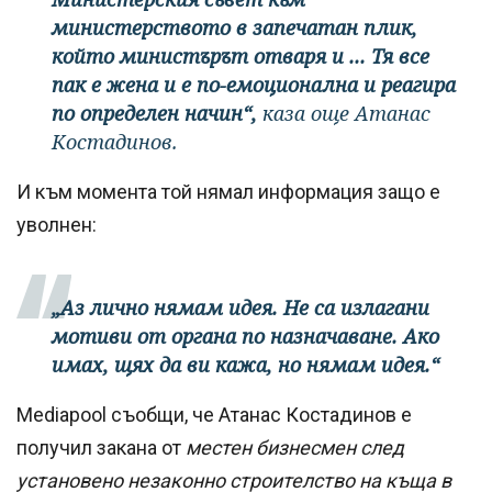
министерството в запечатан плик,
който министърът отваря и ... Тя все
пак е жена и е по-емоционална и реагира
по определен начин“,
каза още Атанас
Костадинов.
И към момента той нямал информация защо е
уволнен:
„Аз лично нямам идея. Не са излагани
мотиви от органа по назначаване. Ако
имах, щях да ви кажа, но нямам идея.“
Mediapool съобщи, че Атанас Костадинов е
получил закана от
местен бизнесмен след
установено незаконно строителство на къща в