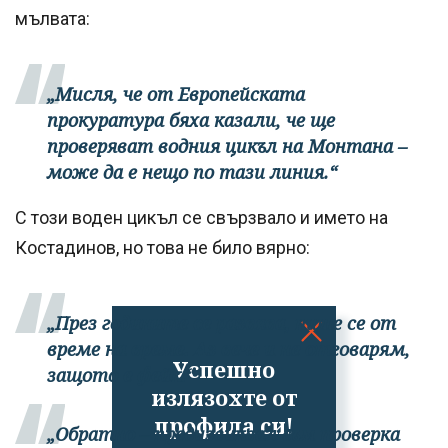
мълвата:
„Мисля, че от Европейската
прокуратура бяха казали, че ще
проверяват водния цикъл на Монтана –
може да е нещо по тази линия.“
С този воден цикъл се свързвало и името на
Костадинов, но това не било вярно:
„През годините се развява, пише се от
време на време. Аз вече и не отговарям,
Успешно
защото е фейк.“
излязохте от
профила си!
„Обратно – предизвиквал съм проверка