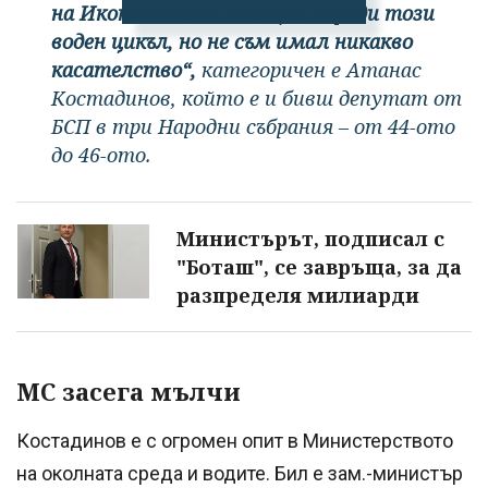
на Икономическа полиция заради този
воден цикъл, но не съм имал никакво
касателство“,
категоричен е Атанас
Костадинов, който е и бивш депутат от
БСП в три Народни събрания – от 44-ото
до 46-ото.
Министърът, подписал с
"Боташ", се завръща, за да
разпределя милиарди
МС засега мълчи
Костадинов е с огромен опит в Министерството
на околната среда и водите. Бил е зам.-министър