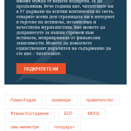
имаме нужда от вашата подкрепа, за да
продължим. Вече години вие, читателите ни
в 97 държави на всички континенти по света,
отваряте всеки ден страницата ни в интернет
в търсене на истинска, независима и
качествена журналистика. Вие можете да
допринесете за нашия стремеж към
истината, неприкривана от финансови
зависимости. Можете да помогнете
единственият поръчител на съдържание да
сте вие – читателите.
ПОДКРЕПЕТЕ НИ
Румен Радев
премиери
правителство
Атанас Костадинов
БСП
МОСВ
зам.-министри
площадът