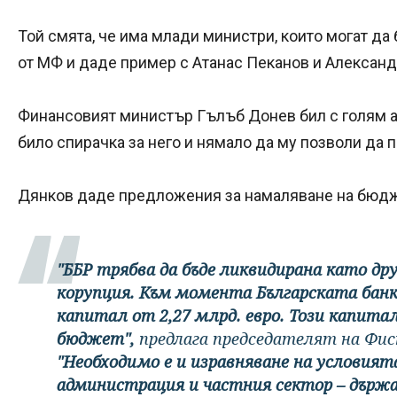
Той смята, че има млади министри, които могат да 
от МФ и даде пример с Атанас Пеканов и Алексан
Финансовият министър Гълъб Донев бил с голям а
било спирачка за него и нямало да му позволи да 
Дянков даде предложения за намаляване на бюд
"ББР трябва да бъде ликвидирана като др
корупция. Към момента Българската банка
капитал от 2,27 млрд. евро. Този капитал
бюджет",
предлага председателят на Фис
"Необходимо е и изравняване на условия
администрация и частния сектор – дър