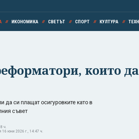
А
ИКОНОМИКА
СВЕТЪТ
СПОРТ
КУЛТУРА
ТЕХ
еформатори, които да 
и да си плащат осигуровките като в
лния съвет
8 ч.
16 юни 2026 г., 14:47 ч.