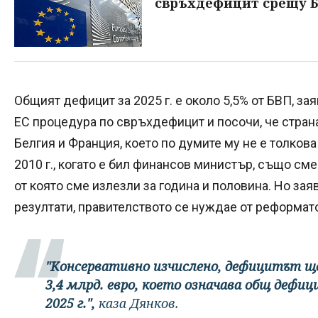
свръхдефицит срещу 
Общият дефицит за 2025 г. е около 5,5% от БВП, за
ЕС процедура по свръхдефицит и посочи, че страна
Белгия и Франция, което по думите му не е толков
2010 г., когато е бил финансов министър, също см
от която сме излезли за година и половина. Но зая
резултати, правителството се нуждае от реформат
"Консервативно изчислено, дефицитът ще
3,4 млрд. евро, което означава общ дефиц
2025 г.",
каза Дянков.