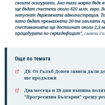
своите осигуровки. Ако тази мярка бъде в
ще бъдат спестени около 620 млн. евро. 
напуснат държавната администрация. Тов
като бъдат премахнати 20-те заплати пр
спестяванията ще достигнат около 2,3 мл
процедурата по свръхдефицит",
смята Си
Още по темата
ДБ: От Гълъб Донев зависи дали д
ще продължи
Два месеца и 28 дни външна поли
"Прогресивна България" срещу ре