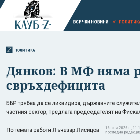
ВСИЧКИ НОВИНИ
ПОЛИТИК
ПОЛИТИКА
Дянков: В МФ няма р
свръхдефицита
ББР трябва да се ликвидира, държавните служител
частния сектор, предлага председателят на Фиска
16 юни 2026 г., 11:1
По темата работи Лъчезар Лисицов
последна редакция 