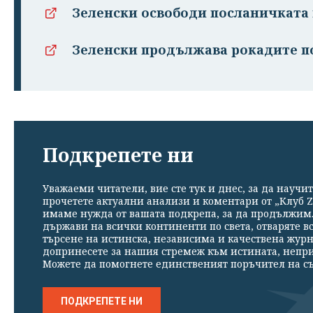
Зеленски освободи посланичката
Зеленски продължава рокадите п
Подкрепете ни
Уважаеми читатели, вие сте тук и днес, за да научит
прочетете актуални анализи и коментари от „Клуб Z
имаме нужда от вашата подкрепа, за да продължим. 
държави на всички континенти по света, отваряте в
търсене на истинска, независима и качествена жур
допринесете за нашия стремеж към истината, непр
Можете да помогнете единственият поръчител на съ
ПОДКРЕПЕТЕ НИ