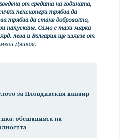
ъведена от средата на годината,
Всички пенсионери трябва да
а трябва да стане доброволно,
и напускане. Само с тази мярка
рд. лева и България ще излезе от
меон Дянков.
елото за Пловдивския панаир
тика: обещанията на
алността