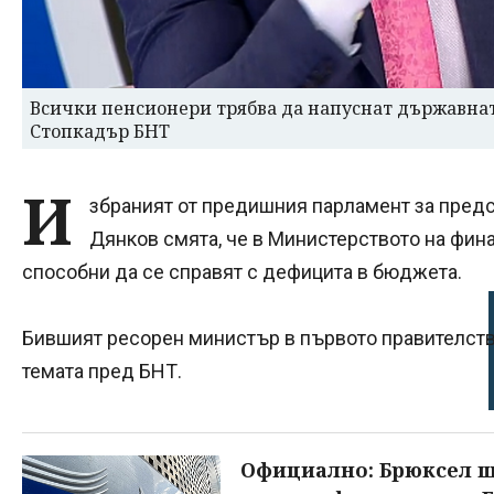
Всички пенсионери трябва да напуснат държавна
Стопкадър БНТ
И
збраният от предишния парламент за пред
Дянков смята, че в Министерството на фин
способни да се справят с дефицита в бюджета.
Бившият ресорен министър в първото правителств
темата пред БНТ.
Официално: Брюксел щ