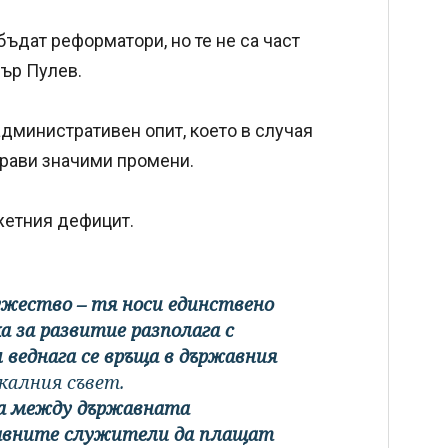
бъдат реформатори, но те не са част
дър Пулев.
дминистративен опит, което в случая
прави значими промени.
жетния дефицит.
ужество – тя носи единствено
 за развитие разполага с
 веднага се връща в държавния
калния съвет.
та между държавната
жавните служители да плащат