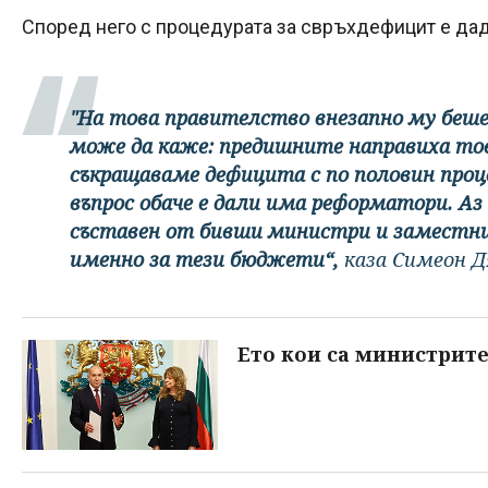
Според него с процедурата за свръхдефицит е дад
"На това правителство внезапно му беше
може да каже: предишните направиха тов
съкращаваме дефицита с по половин про
въпрос обаче е дали има реформатори. Аз
съставен от бивши министри и заместни
именно за тези бюджети“,
каза Симеон Д
Ето кои са министрите