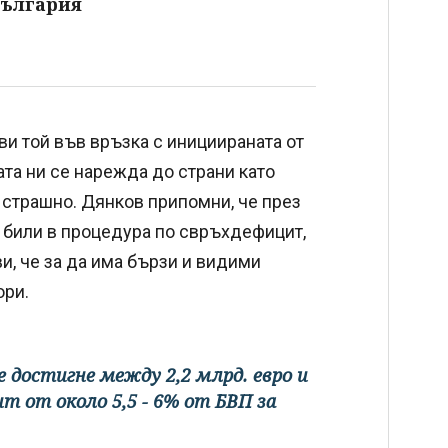
България
яви той във връзка с инициираната от
та ни се нарежда до страни като
а страшно. Дянков припомни, че през
е били в процедура по свръхдефицит,
ви, че за да има бързи и видими
ори.
 достигне между 2,2 млрд. евро и
ит от около 5,5 - 6% от БВП за