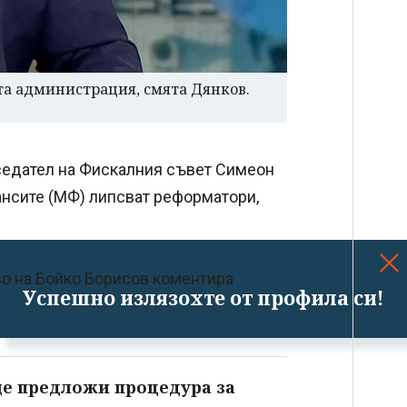
та администрация, смята Дянков.
седател на Фискалния съвет Симеон
ансите (МФ) липсват реформатори,
о на Бойко Борисов коментира
Успешно излязохте от профила си!
е предложи процедура за