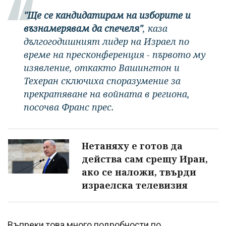
"Ще се кандидатирам на изборите и
възнамерявам да спечеля"
, каза
дългогодишният лидер на Израел по
време на пресконференция - първото му
изявление, откакто Вашингтон и
Техеран сключиха споразумение за
прекратяване на войната в региона,
посочва Франс прес.
Нетаняху е готов да
действа сам срещу Иран,
ако се наложи, твърди
израелска телевизия
Въпреки това много подробности по