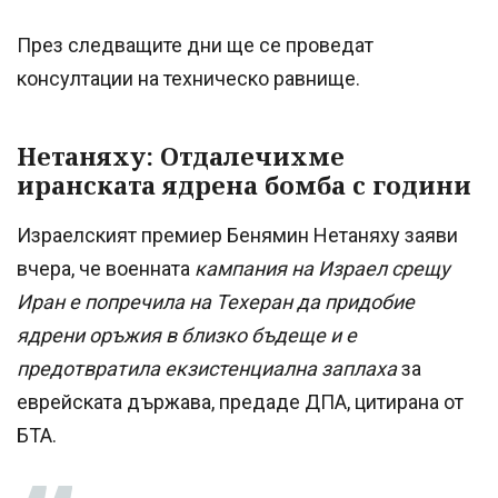
През следващите дни ще се проведат
консултации на техническо равнище.
Нетаняху: Отдалечихме
иранската ядрена бомба с години
Израелският премиер Бенямин Нетаняху заяви
вчера, че военната
кампания на Израел срещу
Иран е попречила на Техеран да придобие
ядрени оръжия в близко бъдеще и е
предотвратила екзистенциална заплаха
за
еврейската държава, предаде ДПА, цитирана от
БТА.