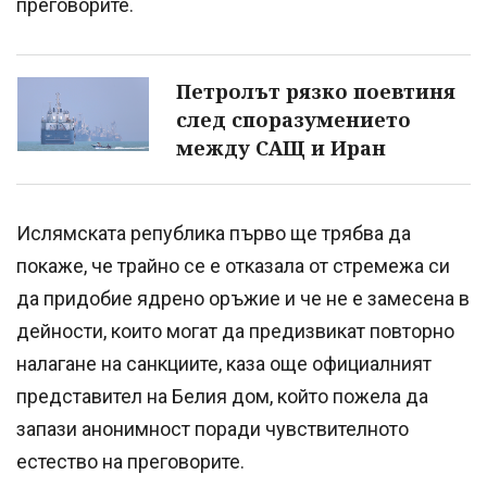
преговорите.
Петролът рязко поевтиня
след споразумението
между САЩ и Иран
Ислямската република първо ще трябва да
покаже, че трайно се е отказала от стремежа си
да придобие ядрено оръжие и че не е замесена в
дейности, които могат да предизвикат повторно
налагане на санкциите, каза още официалният
представител на Белия дом, който пожела да
запази анонимност поради чувствителното
естество на преговорите.