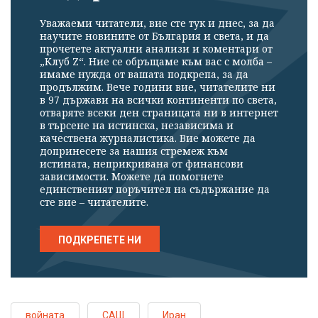
Уважаеми читатели, вие сте тук и днес, за да
научите новините от България и света, и да
прочетете актуални анализи и коментари от
„Клуб Z“. Ние се обръщаме към вас с молба –
имаме нужда от вашата подкрепа, за да
продължим. Вече години вие, читателите ни
в 97 държави на всички континенти по света,
отваряте всеки ден страницата ни в интернет
в търсене на истинска, независима и
качествена журналистика. Вие можете да
допринесете за нашия стремеж към
истината, неприкривана от финансови
зависимости. Можете да помогнете
единственият поръчител на съдържание да
сте вие – читателите.
ПОДКРЕПЕТЕ НИ
войната
САЩ
Иран