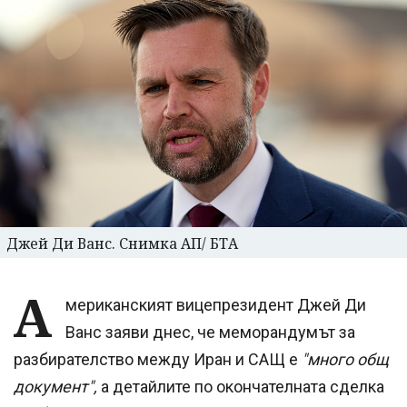
Джей Ди Ванс. Снимка АП/ БТА
А
мериканският вицепрезидент Джей Ди
Ванс заяви днес, че меморандумът за
разбирателство между Иран и САЩ е
"много общ
документ",
а детайлите по окончателната сделка