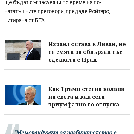
ще бъдат съгласувани по време на по-
нататъшните преговори, предаде Ройтерс,
цитирана от БТА.
Израел остава в Ливан, не
се смята за обвързан със
сделката с Иран
Как Тръмп стегна колана
на света и как сега
триумфално го отпуска
"Меморандумът за разбирателство е