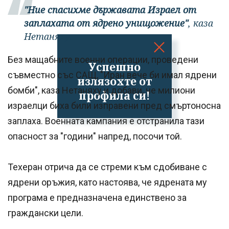
"Ние спасихме държавата Израел от
заплахата от ядрено унищожение"
, каза
Нетаняху.
Без мащабните военни операции, проведени
Успешно
съвместно със САЩ, "Иран вече би имал ядрени
излязохте от
бомби", каза Нетаняху и добави, че милиони
профила си!
израелци биха били изправени пред смъртоносна
заплаха. Военната кампания е отстранила тази
опасност за "години" напред, посочи той.
Техеран отрича да се стреми към сдобиване с
ядрени оръжия, като настоява, че ядрената му
програма е предназначена единствено за
граждански цели.