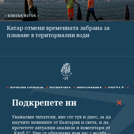
БЛИЗЪК ИЗТОК
Катар отмени временната забрана за
плаване в териториални води
ВСИЧКИ НОВИНИ
ПОЛИТИКА
ИКОНОМИКА
СВЕТЪТ
Подкрепете ни
СПОРТ
КУЛТУРА
ТЕХНОЛОГИИ
КАЛЕЙДОСКОП
МНЕНИЯ
Уважаеми читатели, вие сте тук и днес, за да
научите новините от България и света, и да
прочетете актуални анализи и коментари от
„Клуб Z“. Ние се обръщаме към вас с молба –