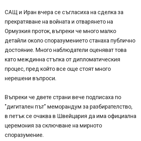
САЩ и Иран вчера се съгласиха на сделка за
прекратяване на войната и отварянето на
Ормузкия проток, въпреки че много малко
детайли около споразумението станаха публично
достояние. Много наблюдатели оценяват това
като междинна стъпка от дипломатическия
процес, пред който все още стоят много
нерешени въпроси.
Въпреки че двете страни вече подписаха по
"дигитален път" меморандум за разбирателство,
в петък се очаква в Швейцария да има официална
церемония за сключване на мирното
споразумение.