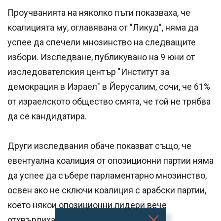
Проучванията на няколко пъти показваха, че
коалицията му, оглавявана от "Ликуд", няма да
успее да спечели мнозинство на следващите
избори. Изследване, публикувано на 9 юни от
изследователския център "Институт за
демокрация в Израел" в Йерусалим, сочи, че 61%
от израелското общество смята, че той не трябва
да се кандидатира.
Други изследвания обаче показват също, че
евентуална коалиция от опозиционни партии няма
да успее да събере парламентарно мнозинство,
освен ако не сключи коалиция с арабски партии,
което някои опозиционни лидери вече
отхвърлиха.