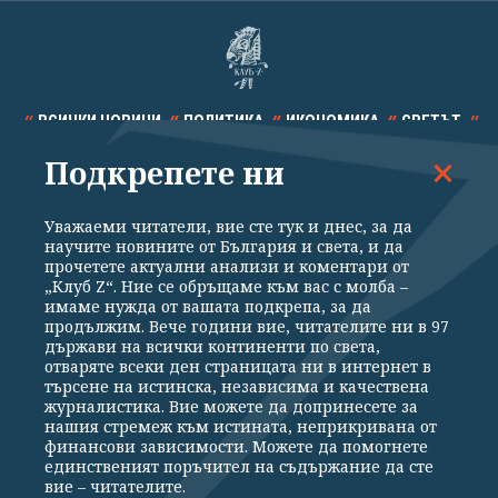
ВСИЧКИ НОВИНИ
ПОЛИТИКА
ИКОНОМИКА
СВЕТЪТ
Подкрепете ни
СПОРТ
КУЛТУРА
ТЕХНОЛОГИИ
КАЛЕЙДОСКОП
МНЕНИЯ
Уважаеми читатели, вие сте тук и днес, за да
научите новините от България и света, и да
прочетете актуални анализи и коментари от
„Клуб Z“. Ние се обръщаме към вас с молба –
имаме нужда от вашата подкрепа, за да
продължим. Вече години вие, читателите ни в 97
Общи условия
Политика за поверителност
държави на всички континенти по света,
отваряте всеки ден страницата ни в интернет в
Реклама
Партньори
Контакти
За Клуб Z
търсене на истинска, независима и качествена
Екип
Подкрепете ни
журналистика. Вие можете да допринесете за
нашия стремеж към истината, неприкривана от
финансови зависимости. Можете да помогнете
единственият поръчител на съдържание да сте
Издател на www.clubz.bg е „Клуб Зебра Медия“ ЕООД, София, ул. "Алеко
вие – читателите.
Константинов" 3. Всички права запазени 2026 „Клуб Зебра Медия“