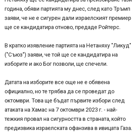
година, обяви партията му днес, след като Тръмп
заяви, че не е сигурен дали израелският премиер
ще се кандидатира отново, предаде Ройтерс.
В кратко изявление партията на Нетаняху "Ликуд"
("Съюз") заяви, че той ще се кандидатира на
изборите и ако Бог позволи, ще спечели.
Датата на изборите все още не е обявена
официално, но те трябва да се проведат до
октомври. Това ще бъдат първите избори след
атаката на Хамас на 7 октомври 2023 г. - най-
тежкия провал на сигурността в страната, който
предизвика израелската офанзива в ивицата Газа.