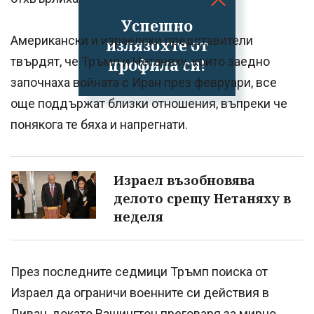
Успешно
Американски и израелски представители
излязохте от
твърдят, че Тръмп и Нетаняху, които заедно
профила си!
започнаха войната с Иран през февруари, все
още поддържат близки отношения, въпреки че
понякога те бяха и напрегнати.
Израел възобновява
делото срещу Нетаняху в
неделя
През последните седмици Тръмп поиска от
Израел да ограничи военните си действия в
Ливан, докато Вашингтон преговаря за мирно