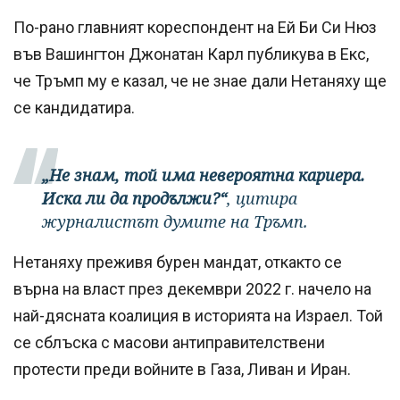
По-рано главният кореспондент на Ей Би Си Нюз
във Вашингтон Джонатан Карл публикува в Екс,
че Тръмп му е казал, че не знае дали Нетаняху ще
се кандидатира.
„Не знам, той има невероятна кариера.
Иска ли да продължи?“
, цитира
журналистът думите на Тръмп.
Нетаняху преживя бурен мандат, откакто се
върна на власт през декември 2022 г. начело на
най-дясната коалиция в историята на Израел. Той
се сблъска с масови антиправителствени
протести преди войните в Газа, Ливан и Иран.