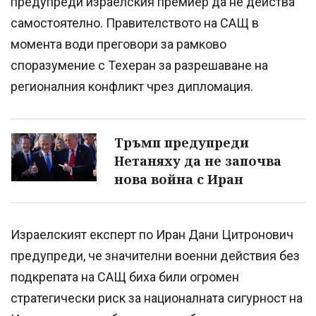
предупреди израелския премиер да не действа
самостоятелно. Правителството на САЩ в
момента води преговори за рамково
споразумение с Техеран за разрешаване на
регионалния конфликт чрез дипломация.
Тръмп предупреди
Нетаняху да не започва
нова война с Иран
Израелският експерт по Иран Дани Цитронович
предупреди, че значителни военни действия без
подкрепата на САЩ биха били огромен
стратегически риск за националната сигурност на