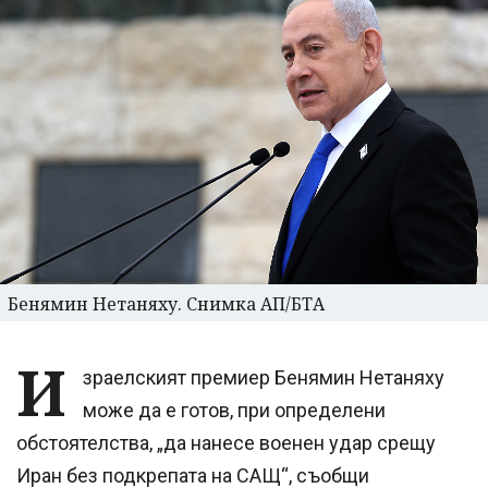
Бенямин Нетаняху. Снимка АП/БТА
И
зраелският премиер Бенямин Нетаняху
може да е готов, при определени
обстоятелства, „да нанесе военен удар срещу
Иран без подкрепата на САЩ“, съобщи