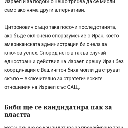
Израел и за подобно нещо трябва да се мисли
само ако няма други алтернативи.
Цитронович също така посочи последствията,
ако бъде сключено споразумение с Иран, което
американската администрация би счела за
ключов успех. Според него в такъв случай
едностранни действия на Израел срещу Иран без
координация с Вашингтон биха могли да струват
скъпо – включително за стратегическите
отношения на Израел със САЩ.
Биби ще се кандидатира пак за
властта
Нетаняху ще се кандидатира за преизбиране тази