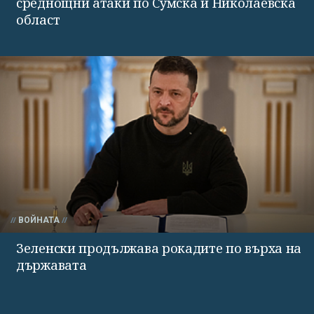
среднощни атаки по Сумска и Николаевска
област
ВОЙНАТА
Зеленски продължава рокадите по върха на
държавата