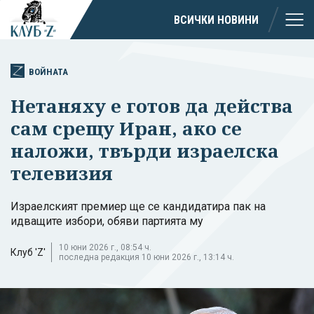
ВСИЧКИ НОВИНИ
ВОЙНАТА
Нетаняху е готов да действа
сам срещу Иран, ако се
наложи, твърди израелска
телевизия
Израелският премиер ще се кандидатира пак на
идващите избори, обяви партията му
10 юни 2026 г., 08:54 ч.
Клуб 'Z'
последна редакция 10 юни 2026 г., 13:14 ч.