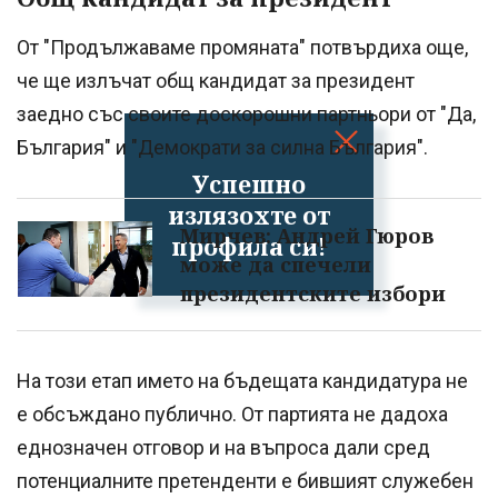
От "Продължаваме промяната" потвърдиха още,
че ще излъчат общ кандидат за президент
заедно със своите доскорошни партньори от "Да,
България" и "Демократи за силна България".
Успешно
излязохте от
Мирчев: Андрей Гюров
профила си!
може да спечели
президентските избори
На този етап името на бъдещата кандидатура не
е обсъждано публично. От партията не дадоха
еднозначен отговор и на въпроса дали сред
потенциалните претенденти е бившият служебен