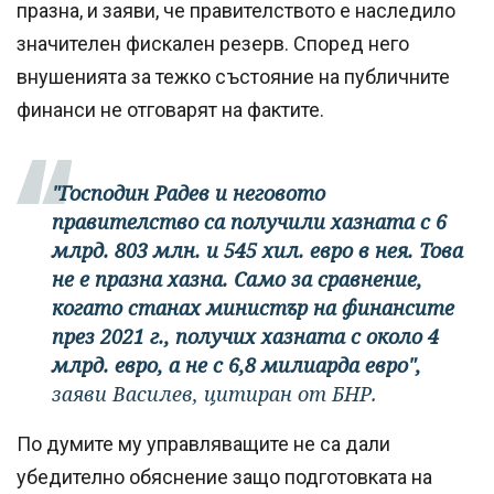
празна, и заяви, че правителството е наследило
значителен фискален резерв. Според него
внушенията за тежко състояние на публичните
финанси не отговарят на фактите.
"Господин Радев и неговото
правителство са получили хазната с 6
млрд. 803 млн. и 545 хил. евро в нея. Това
не е празна хазна. Само за сравнение,
когато станах министър на финансите
през 2021 г., получих хазната с около 4
млрд. евро, а не с 6,8 милиарда евро",
заяви Василев, цитиран от БНР.
По думите му управляващите не са дали
убедително обяснение защо подготовката на