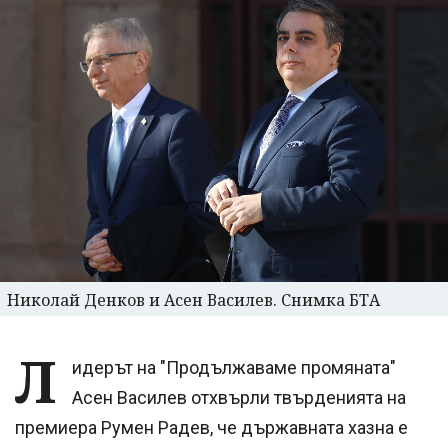
Николай Денков и Асен Василев. Снимка БТА
Л
идерът на "Продължаваме промяната"
Асен Василев отхвърли твърденията на
премиера Румен Радев, че държавната хазна е