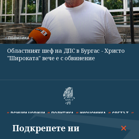
ПОЛИТИКА
Областният шеф на ДПС в Бургас - Христо
"Широката" вече е с обвинение
ВСИЧКИ НОВИНИ
ПОЛИТИКА
ИКОНОМИКА
СВЕТЪТ
Подкрепете ни
СПОРТ
КУЛТУРА
ТЕХНОЛОГИИ
КАЛЕЙДОСКОП
МНЕНИЯ