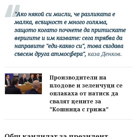
"Ако някой си мисли, че разликата е
малка, всъщност е много голяма,
защото когато почнете да притискате
веригите и им казвате: сега трябва да
направите "еди-какво си", това създава
съвсем друга атмосфера",
каза Денков.
Производители на
плодове и зеленчуци се
оплакаха от натиск да
свалят цените за
"Кошница с грижа"
Общ кандидат за президент