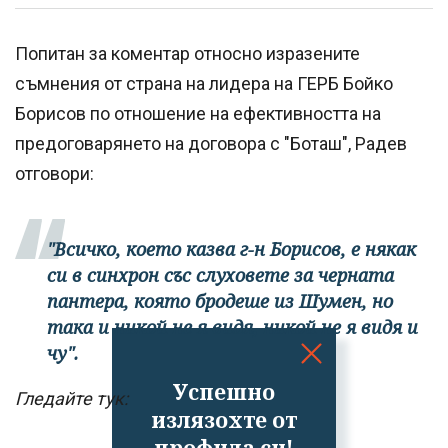
Попитан за коментар относно изразените
съмнения от страна на лидера на ГЕРБ Бойко
Борисов по отношение на ефективността на
предоговарянето на договора с "Боташ", Радев
отговори:
"Всичко, което казва г-н Борисов, е някак
си в синхрон със слуховете за черната
пантера, която бродеше из Шумен, но
така и никой не я видя, никой не я видя и
чу".
Успешно
Гледайте тук:
излязохте от
профила си!