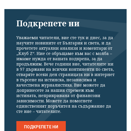
Подкрепете ни
Уважаеми читатели, вие сте тук и днес, за да
научите новините от България и света, и да
прочетете актуални анализи и коментари от
„Клуб Z“. Ние се обръщаме към вас с молба –
имаме нужда от вашата подкрепа, за да
продължим. Вече години вие, читателите ни
в 97 държави на всички континенти по света,
отваряте всеки ден страницата ни в интернет
в търсене на истинска, независима и
качествена журналистика. Вие можете да
допринесете за нашия стремеж към
истината, неприкривана от финансови
зависимости. Можете да помогнете
единственият поръчител на съдържание да
сте вие – читателите.
ПОДКРЕПЕТЕ НИ