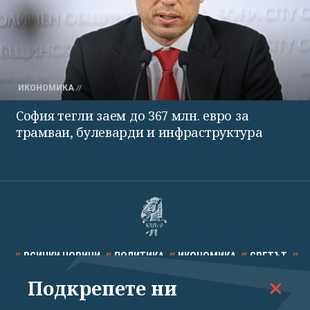
ИКОНОМИКА
София тегли заем до 367 млн. евро за
трамваи, булеварди и инфраструктура
ВСИЧКИ НОВИНИ
ПОЛИТИКА
ИКОНОМИКА
СВЕТЪТ
Подкрепете ни
СПОРТ
КУЛТУРА
ТЕХНОЛОГИИ
КАЛЕЙДОСКОП
МНЕНИЯ