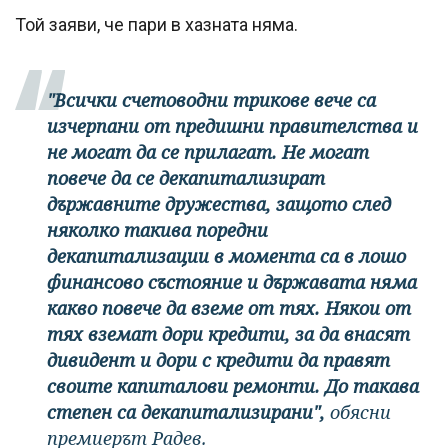
Той заяви, че пари в хазната няма.
"Всички счетоводни трикове вече са
изчерпани от предишни правителства и
не могат да се прилагат. Не могат
повече да се декапитализират
държавните дружества, защото след
няколко такива поредни
декапитализации в момента са в лошо
финансово състояние и държавата няма
какво повече да вземе от тях. Някои от
тях вземат дори кредити, за да внасят
дивидент и дори с кредити да правят
своите капиталови ремонти. До такава
степен са декапитализирани",
обясни
премиерът Радев.