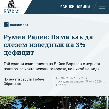
ВСИЧКИ НОВИНИ
ИКОНОМИКА
Румен Радев: Няма как да
слезем изведнъж на 3%
дефицит
Той сравни изявленията на Бойко Борисов с черната
пантера, за която всички говореха, но никой не видя
15 юни 2026 г., 12:21 ч.
По темата работи Любен
последна редакция 15 юни 2026 г.,
Обретенов
12:56 ч.