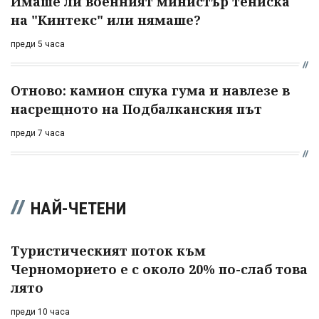
Имаше ли военният министър тениска
на "Кинтекс" или нямаше?
преди 5 часа
Отново: камион спука гума и навлезе в
насрещното на Подбалканския път
преди 7 часа
НАЙ-ЧЕТЕНИ
Туристическият поток към
Черноморието е с около 20% по-слаб това
лято
преди 10 часа