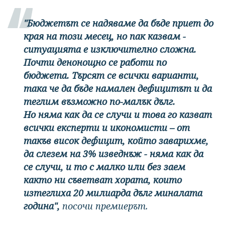
"Бюджетът се надяваме да бъде приет до
края на този месец, но пак казвам -
ситуацията е изключително сложна.
Почти денонощно се работи по
бюджета. Търсят се всички варианти,
така че да бъде намален дефицитът и да
теглим възможно по-малък дълг.
Но няма как да се случи и това го казват
всички експерти и икономисти – от
такъв висок дефицит, който заварихме,
да слезем на 3% изведнъж - няма как да
се случи, и то с малко или без заем
както ни съветват хората, които
изтеглиха 20 милиарда дълг миналата
година",
посочи премиерът.