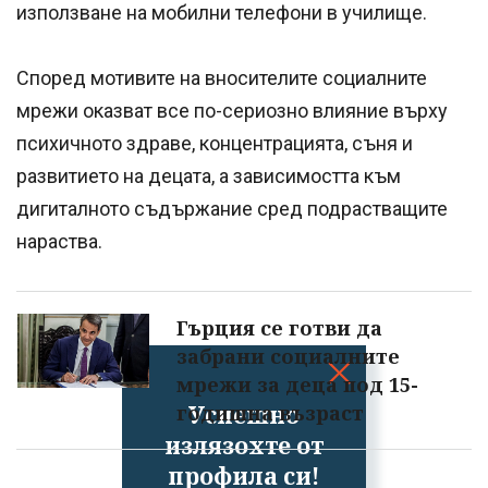
използване на мобилни телефони в училище.
Според мотивите на вносителите социалните
мрежи оказват все по-сериозно влияние върху
психичното здраве, концентрацията, съня и
развитието на децата, а зависимостта към
дигиталното съдържание сред подрастващите
нараства.
Гърция се готви да
забрани социалните
мрежи за деца под 15-
Успешно
годишна възраст
излязохте от
профила си!