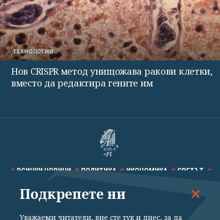
ТЕХНОЛОГИИ
Нов CRISPR метод унищожава ракови клетки,
вместо да редактира гените им
ВСИЧКИ НОВИНИ
ПОЛИТИКА
ИКОНОМИКА
СВЕТЪТ
Подкрепете ни
СПОРТ
КУЛТУРА
ТЕХНОЛОГИИ
КАЛЕЙДОСКОП
МНЕНИЯ
Уважаеми читатели, вие сте тук и днес, за да