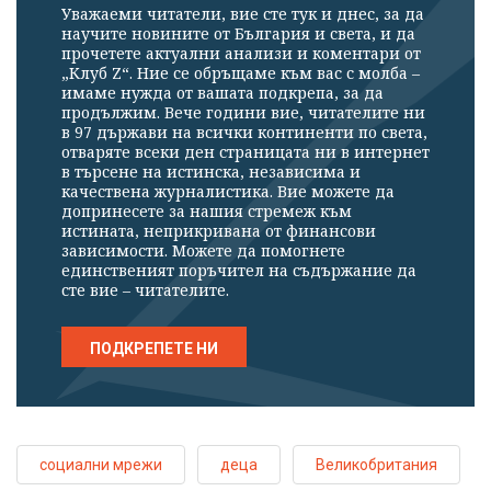
Уважаеми читатели, вие сте тук и днес, за да
научите новините от България и света, и да
прочетете актуални анализи и коментари от
„Клуб Z“. Ние се обръщаме към вас с молба –
имаме нужда от вашата подкрепа, за да
продължим. Вече години вие, читателите ни
в 97 държави на всички континенти по света,
отваряте всеки ден страницата ни в интернет
в търсене на истинска, независима и
качествена журналистика. Вие можете да
допринесете за нашия стремеж към
истината, неприкривана от финансови
зависимости. Можете да помогнете
единственият поръчител на съдържание да
сте вие – читателите.
ПОДКРЕПЕТЕ НИ
социални мрежи
деца
Великобритания