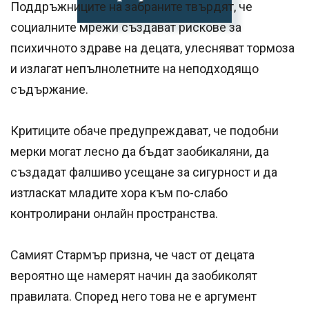
Поддръжниците на забраните твърдят, че
социалните мрежи създават рискове за
психичното здраве на децата, улесняват тормоза
и излагат непълнолетните на неподходящо
съдържание.
Критиците обаче предупреждават, че подобни
мерки могат лесно да бъдат заобикаляни, да
създадат фалшиво усещане за сигурност и да
изтласкат младите хора към по-слабо
контролирани онлайн пространства.
Самият Стармър призна, че част от децата
вероятно ще намерят начин да заобиколят
правилата. Според него това не е аргумент