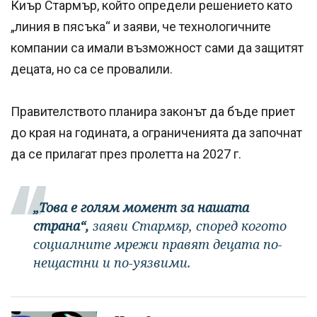
Киър Стармър, който определи решението като
„линия в пясъка“ и заяви, че технологичните
компании са имали възможност сами да защитят
децата, но са се провалили.
Правителството планира законът да бъде приет
до края на годината, а ограниченията да започнат
да се прилагат през пролетта на 2027 г.
„Това е голям момент за нашата
страна“,
заяви Стармър, според когото
социалните мрежи правят децата по-
нещастни и по-уязвими.