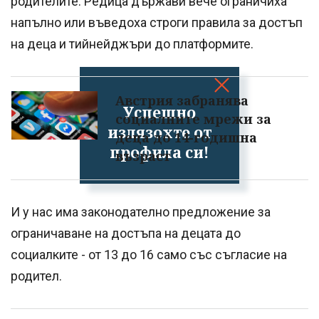
родителите. Редица държави вече ограничиха
напълно или въведоха строги правила за достъп
на деца и тийнейджъри до платформите.
Австрия забранява
Успешно
социалните мрежи за
излязохте от
деца до 14-годишна
профила си!
възраст
И у нас има законодателно предложение за
ограничаване на достъпа на децата до
социалките - от 13 до 16 само със съгласие на
родител.