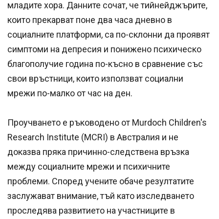
младите хора. Данните сочат, че тийнейджърите,
които прекарват поне два часа дневно в
социалните платформи, са по-склонни да проявят
симптоми на депресия и понижено психическо
благополучие година по-късно в сравнение със
свои връстници, които използват социални
мрежи по-малко от час на ден.
Проучването е ръководено от Murdoch Children's
Research Institute (MCRI) в Австралия и не
доказва пряка причинно-следствена връзка
между социалните мрежи и психичните
проблеми. Според учените обаче резултатите
заслужават внимание, тъй като изследването
проследява развитието на участниците в