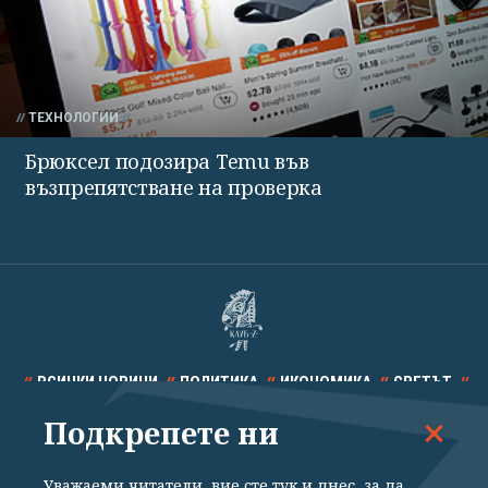
ТЕХНОЛОГИИ
Брюксел подозира Temu във
възпрепятстване на проверка
ВСИЧКИ НОВИНИ
ПОЛИТИКА
ИКОНОМИКА
СВЕТЪТ
Подкрепете ни
СПОРТ
КУЛТУРА
ТЕХНОЛОГИИ
КАЛЕЙДОСКОП
МНЕНИЯ
Уважаеми читатели, вие сте тук и днес, за да