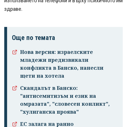
използването на телефони и върху психичното им
здраве.
Още по темата
Нова версия: израелските
младежи предизвикали
конфликта в Банско, нанесли
щети на хотела
Скандалът в Банско:
"антисемитизъм и език на
омразата", "словесен конликт",
"хулиганска проява"
ЕС залага на ранно