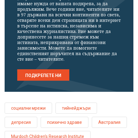
имаме нужда от вашата подкрепа, за да
продължим. Вече години вие, читателите ни
в 97 държави на всички континенти по света,
отваряте всеки ден страницата ни в интернет
в търсене на истинска, независима и
качествена журналистика. Вие можете да
допринесете за нашия стремеж към
истината, неприкривана от финансови
зависимости. Можете да помогнете
единственият поръчител на съдържание да
сте вие – читателите.
ПОДКРЕПЕТЕ НИ
социални мрежи
тийнейджъри
депресия
психично здраве
Австралия
Murdoch Children's Research Institute