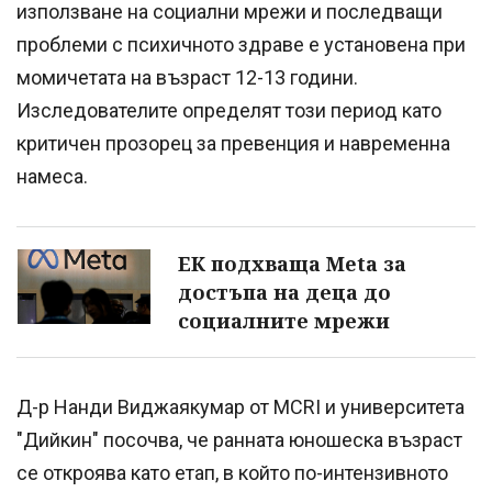
използване на социални мрежи и последващи
проблеми с психичното здраве е установена при
момичетата на възраст 12-13 години.
Изследователите определят този период като
критичен прозорец за превенция и навременна
намеса.
ЕК подхваща Meta за
достъпа на деца до
социалните мрежи
Д-р Нанди Виджаякумар от MCRI и университета
"Дийкин" посочва, че ранната юношеска възраст
се откроява като етап, в който по-интензивното