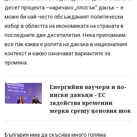
десет процента –наричано „плосък“ данък – е
може би най-често обсъжданият политически
избор в областта на икономиката на страната в
последните две десетилетия. Нека припомним
все пак каква е ролята на данъка в националния
контекст и какво означават вариантите за
промяна.
Енергийни ваучери и по-
ниски данъци - ЕС
задейства временни
мерки срещу ценовия шок
България има да скъсява много голяма