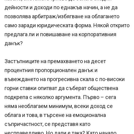
дейности и доходи по еднакъв начин, а не да
позволява арбитраж/избягване на облагането
само заради юридическата форма. Някой открито
предлага ли и повишаване на корпоративния
данък?
Застъпниците на премахването на десет
процентния пропорционален данък и
въвеждането на прогресивна скала с по-високи
горни ставки опитват да съберат обществена
подкрепа с няколко аргумента. Първо – сега
няма необлагаем минимум, всеки доход се
облага и това, в търсене на емоционална
съпричастност, се представя като
несправедливо. Но дали е така? Като начало,