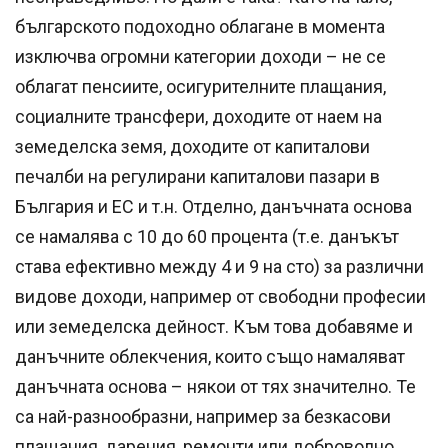
българското подоходно облагане в момента
изключва огромни категории доходи – не се
облагат пенсиите, осигурителните плащания,
социалните трансфери, доходите от наем на
земеделска земя, доходите от капиталови
печалби на регулирани капиталови пазари в
България и ЕС и т.н. Отделно, данъчната основа
се намалява с 10 до 60 процента (т.е. данъкът
става ефективно между 4 и 9 на сто) за различни
видове доходи, например от свободни професии
или земеделска дейност. Към това добавяме и
данъчните облекчения, които също намаляват
данъчната основа – някои от тях значително. Те
са най-разнообразни, например за безкасови
плащания, дарения, ремонти или доброволно