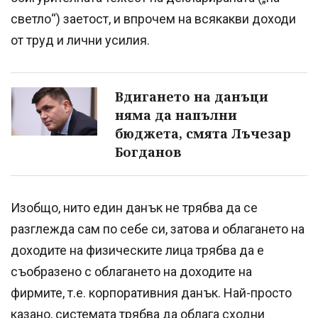
светло“) заетост, и впрочем на всякакви доходи
от труд и лични усилия.
Вдигането на данъци
няма да напълни
бюджета, смята Лъчезар
Богданов
Изобщо, нито един данък не трябва да се
разглежда сам по себе си, затова и облагането на
доходите на физическите лица трябва да е
съобразено с облагането на доходите на
фирмите, т.е. корпоративния данък. Най-просто
казано, системата трябва да облага сходни