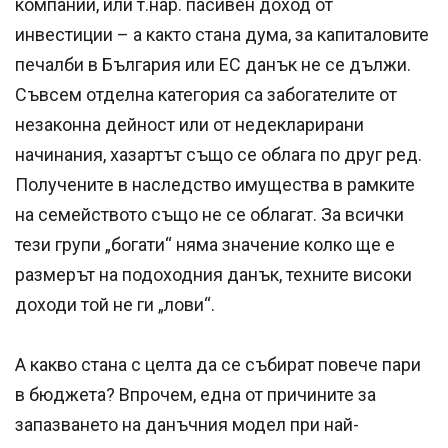
компании, или т.нар. пасивен доход от
инвестиции – а както стана дума, за капиталовите
печалби в България или ЕС данък не се дължи.
Съвсем отделна категория са забогателите от
незаконна дейност или от недекларирани
начинания, хазартът също се облага по друг ред.
Получените в наследство имущества в рамките
на семейството също не се облагат. За всички
тези групи „богати“ няма значение колко ще е
размерът на подоходния данък, техните високи
доходи той не ги „лови“.
А какво стана с целта да се събират повече пари
в бюджета? Впрочем, една от причините за
запазването на данъчния модел при най-