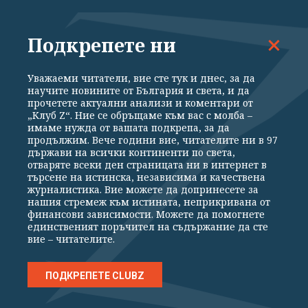
Подкрепете ни
Уважаеми читатели, вие сте тук и днес, за да
научите новините от България и света, и да
прочетете актуални анализи и коментари от
„Клуб Z“. Ние се обръщаме към вас с молба –
имаме нужда от вашата подкрепа, за да
продължим. Вече години вие, читателите ни в 97
държави на всички континенти по света,
отваряте всеки ден страницата ни в интернет в
ИКОНОМИКА
търсене на истинска, независима и качествена
журналистика. Вие можете да допринесете за
Цените на петрола спадат след сигнали за
нашия стремеж към истината, неприкривана от
финансови зависимости. Можете да помогнете
напредък в преговорите между Иран и Оман
единственият поръчител на съдържание да сте
вие – читателите.
ПОДКРЕПЕТЕ CLUBZ