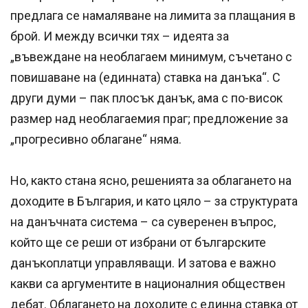
предлага се намаляване на лимита за плащания в
брой. И между всички тях – идеята за
„въвеждане на необлагаем минимум, съчетано с
повишаване на (единната) ставка на данъка“. С
други думи – пак плосък данък, ама с по-висок
размер над необлагаемия праг; предложение за
„прогресивно облагане“ няма.
Но, както стана ясно, решенията за облагането на
доходите в България, и като цяло – за структурата
на данъчната система – са суверенен въпрос,
който ще се реши от избрани от българските
данъкоплатци управляващи. И затова е важно
какви са аргументите в националния обществен
дебат. Облагането на доходите с единна ставка от