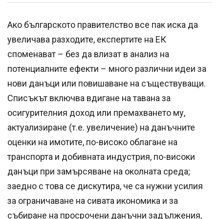
Aко българското правителство все пак иска да
увеличава разходите, експертите на ЕК
споменават – без да влизат в анализ на
потенциалните ефекти – много различни идеи за
нови данъци или повишаване на съществуващи.
Списъкът включва вдигане на тавана за
осигурителния доход или премахването му,
актуализиране (т.е. увеличение) на данъчните
оценки на имотите, по-високо облагане на
транспорта и добивната индустрия, по-високи
данъци при замърсяване на околната среда;
заедно с това се дискутира, че са нужни усилия
за ограничаване на сивата икономика и за
събиране на просрочени данъчни задължения,