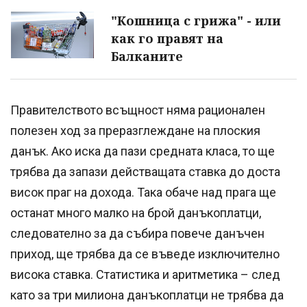
"Кошница с грижа" - или
как го правят на
Балканите
Правителството всъщност няма рационален
полезен ход за преразглеждане на плоския
данък. Ако иска да пази средната класа, то ще
трябва да запази действащата ставка до доста
висок праг на дохода. Така обаче над прага ще
останат много малко на брой данъкоплатци,
следователно за да събира повече данъчен
приход, ще трябва да се въведе изключително
висока ставка. Статистика и аритметика – след
като за три милиона данъкоплатци не трябва да