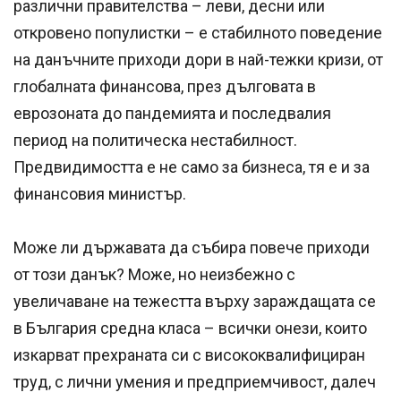
различни правителства – леви, десни или
откровено популистки – е стабилното поведение
на данъчните приходи дори в най-тежки кризи, от
глобалната финансова, през дълговата в
еврозоната до пандемията и последвалия
период на политическа нестабилност.
Предвидимостта е не само за бизнеса, тя е и за
финансовия министър.
Може ли държавата да събира повече приходи
от този данък? Може, но неизбежно с
увеличаване на тежестта върху зараждащата се
в България средна класа – всички онези, които
изкарват прехраната си с висококвалифициран
труд, с лични умения и предприемчивост, далеч