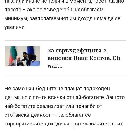
така или иначе не тежи и в момента, тоест казано
просто – ако се въведе общ необлагаем
минимум, разполагаемият им доход няма да се
увеличи.
За свръхдефицита е
виновен Иван Костов. Oh
wait...
Не само най-бедните не плащат подоходен
данък, но и почти всички от най-богатите. Защото
най-богатите реализират или печалби от
стопанска дейност – т.е. облагат се
корпоративните доходи на притежаваните от тях