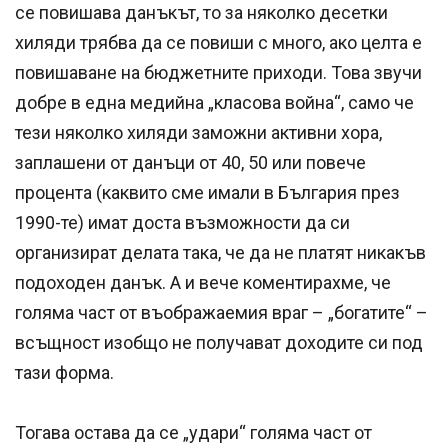
се повишава данъкът, то за няколко десетки
хиляди трябва да се повиши с много, ако целта е
повишаване на бюджетните приходи. Това звучи
добре в една медийна „класова война“, само че
тези няколко хиляди заможни активни хора,
заплашени от данъци от 40, 50 или повече
процента (каквито сме имали в България през
1990-те) имат доста възможности да си
организират делата така, че да не платят никакъв
подоходен данък. А и вече коментирахме, че
голяма част от въображаемия враг – „богатите“ –
всъщност изобщо не получават доходите си под
тази форма.
Тогава остава да се „удари“ голяма част от