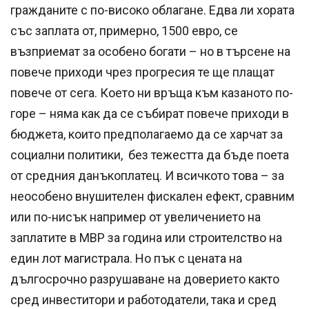
гражданите с по-високо облагане. Едва ли хората
със заплата от, примерно, 1500 евро, се
възприемат за особено богати – но в търсене на
повече приходи чрез прогресия те ще плащат
повече от сега. Което ни връща към казаното по-
горе – няма как да се събират повече приходи в
бюджета, които предполагаемо да се харчат за
социални политики, без тежестта да бъде поета
от средния данъкоплатец. И всичкото това – за
неособено внушителен фискален ефект, сравним
или по-нисък например от увеличението на
заплатите в МВР за година или строителство на
един лот магистрала. Но пък с цената на
дългосрочно разрушаване на доверието както
сред инвеститори и работодатели, така и сред