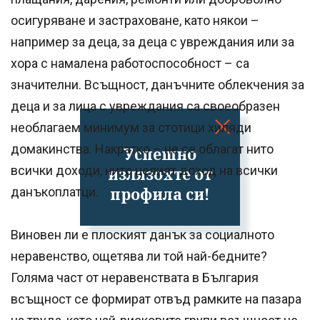
осигуряване и застраховане, като някои –
например за деца, за деца с увреждания или за
хора с намалена работоспособност – са
значителни. Всъщност, данъчните облекчения за
деца и за лица с увреждания са своеобразен
необлагаем минимум за стотици хиляди
домакинства. Накратко – не се облагат нито
Успешно
всички доходи, нито целият доход на всички
излязохте от
профила си!
данъкоплатци.
Виновен ли е плоският данък за социалното
неравенство, ощетява ли той най-бедните?
Голяма част от неравенствата в България
всъщност се формират отвъд рамките на пазара