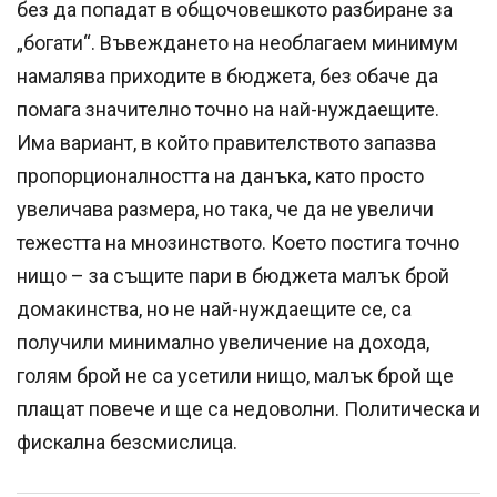
без да попадат в общочовешкото разбиране за
„богати“. Въвеждането на необлагаем минимум
намалява приходите в бюджета, без обаче да
помага значително точно на най-нуждаещите.
Има вариант, в който правителството запазва
пропорционалността на данъка, като просто
увеличава размера, но така, че да не увеличи
тежестта на мнозинството. Което постига точно
нищо – за същите пари в бюджета малък брой
домакинства, но не най-нуждаещите се, са
получили минимално увеличение на дохода,
голям брой не са усетили нищо, малък брой ще
плащат повече и ще са недоволни. Политическа и
фискална безсмислица.