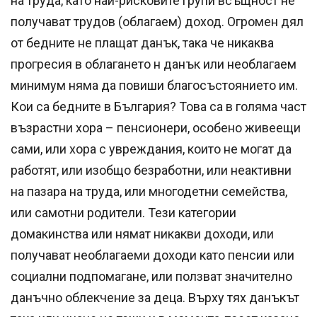
на труда, като най-рисковите групи всъщност не
получават трудов (облагаем) доход. Огромен дял
от бедните не плащат данък, така че никаква
прогресия в облагането н данък или необлагаем
минимум няма да повиши благосъстоянието им.
Кои са бедните в България? Това са в голяма част
възрастни хора – пенсионери, особено живеещи
сами, или хора с увреждания, които не могат да
работят, или изобщо безработни, или неактивни
на пазара на труда, или многодетни семейства,
или самотни родители. Тези категории
домакинства или нямат никакви доходи, или
получават необлагаеми доходи като пенсии или
социални подпомагане, или ползват значително
данъчно облекчение за деца. Върху тях данъкът