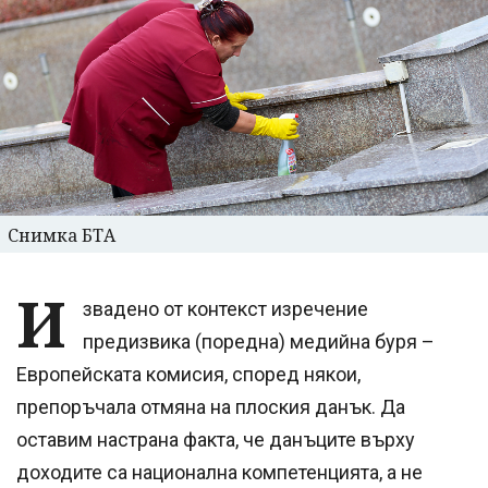
Снимка БТА
И
звадено от контекст изречение
предизвика (поредна) медийна буря –
Европейската комисия, според някои,
препоръчала отмяна на плоския данък. Да
оставим настрана факта, че данъците върху
доходите са национална компетенцията, а не