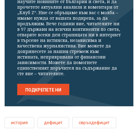
научите новините от България и света, и да
прочетете актуални анализи и коментари от
„Клуб Z“. Ние се обръщаме към вас с молба –
имаме нужда от вашата подкрепа, за да
продължим. Вече години вие, читателите ни
в 97 държави на всички континенти по света,
отваряте всеки ден страницата ни в интернет
в търсене на истинска, независима и
качествена журналистика. Вие можете да
допринесете за нашия стремеж към
истината, неприкривана от финансови
зависимости. Можете да помогнете
единственият поръчител на съдържание да
сте вие – читателите.
ПОДКРЕПЕТЕ НИ
история
дефицит
свръхдефицит