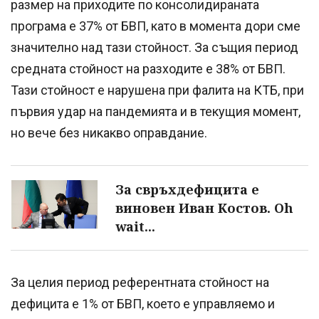
размер на приходите по консолидираната
програма е 37% от БВП, като в момента дори сме
значително над тази стойност. За същия период
средната стойност на разходите е 38% от БВП.
Тази стойност е нарушена при фалита на КТБ, при
първия удар на пандемията и в текущия момент,
но вече без никакво оправдание.
За свръхдефицита е
виновен Иван Костов. Oh
wait...
За целия период референтната стойност на
дефицита е 1% от БВП, което е управляемо и