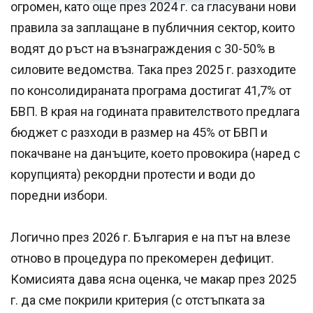
огромен, като още през 2024 г. са гласувани нови
правила за заплащане в публичния сектор, които
водят до ръст на възнаграждения с 30-50% в
силовите ведомства. Така през 2025 г. разходите
по консолидираната програма достигат 41,7% от
БВП. В края на годината правителството предлага
бюджет с разходи в размер на 45% от БВП и
покачване на данъците, което провокира (наред с
корупцията) рекордни протести и води до
поредни избори.
Логично през 2026 г. България е на път на влезе
отново в процедура по прекомерен дефицит.
Комисията дава ясна оценка, че макар през 2025
г. да сме покрили критерия (с отстъпката за