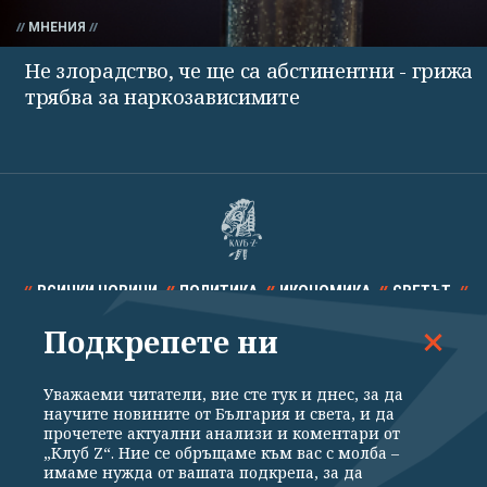
МНЕНИЯ
Не злорадство, че ще са абстинентни - грижа
трябва за наркозависимите
ВСИЧКИ НОВИНИ
ПОЛИТИКА
ИКОНОМИКА
СВЕТЪТ
Подкрепете ни
СПОРТ
КУЛТУРА
ТЕХНОЛОГИИ
КАЛЕЙДОСКОП
МНЕНИЯ
Уважаеми читатели, вие сте тук и днес, за да
научите новините от България и света, и да
прочетете актуални анализи и коментари от
„Клуб Z“. Ние се обръщаме към вас с молба –
имаме нужда от вашата подкрепа, за да