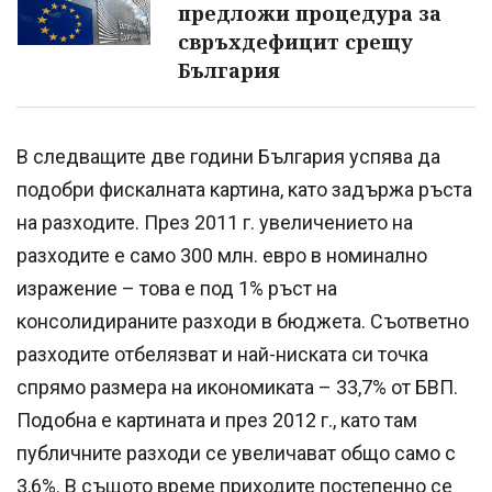
предложи процедура за
свръхдефицит срещу
България
В следващите две години България успява да
подобри фискалната картина, като задържа ръста
на разходите. През 2011 г. увеличението на
разходите е само 300 млн. евро в номинално
изражение – това е под 1% ръст на
консолидираните разходи в бюджета. Съответно
разходите отбелязват и най-ниската си точка
спрямо размера на икономиката – 33,7% от БВП.
Подобна е картината и през 2012 г., като там
публичните разходи се увеличават общо само с
3,6%. В същото време приходите постепенно се