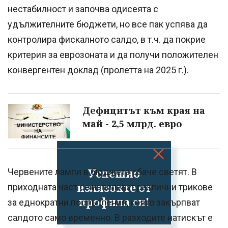
нестабилност и започва одисеята с
удължителните бюджети, но все пак успява да
контролира фискалното салдо, в т.ч. да покрие
критерия за еврозоната и да получи положителен
конвергентен доклад (пролетта на 2025 г.).
Дефицитът към края на
май - 2,5 млрд. евро
Успешно
Червените лампи в бюджета обаче светят. В
излязохте от
приходната част се използват различни трикове
профила си!
за еднократни постъпления, която закърпват
салдото само временно. В разходите натискът е