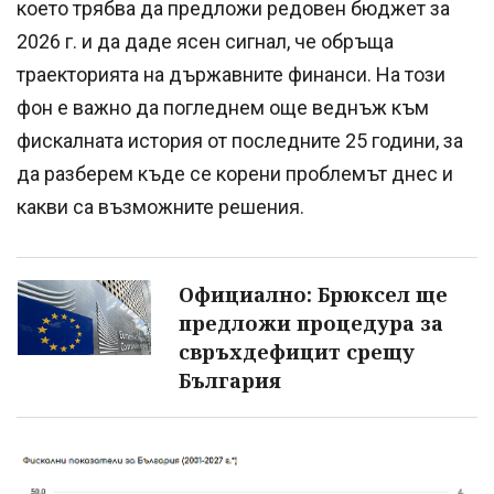
което трябва да предложи редовен бюджет за
2026 г. и да даде ясен сигнал, че обръща
траекторията на държавните финанси. На този
фон е важно да погледнем още веднъж към
фискалната история от последните 25 години, за
да разберем къде се корени проблемът днес и
какви са възможните решения.
Официално: Брюксел ще
предложи процедура за
свръхдефицит срещу
България