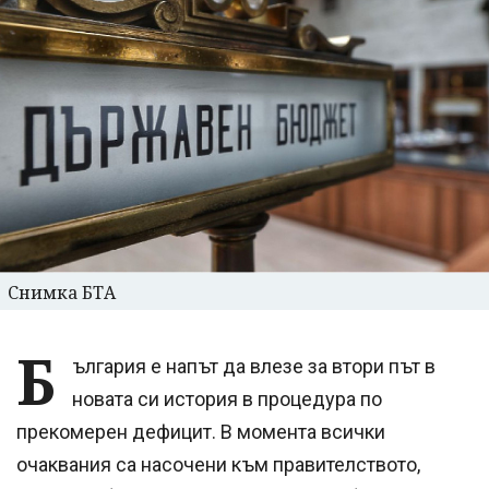
Снимка БТА
Б
ългария е напът да влезе за втори път в
новата си история в процедура по
прекомерен дефицит. В момента всички
очаквания са насочени към правителството,