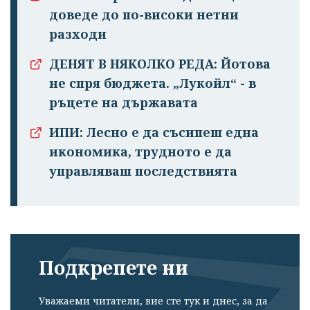
доведе до по-високи нетни
разходи
ДЕНЯТ В НЯКОЛКО РЕДА: Йотова
не спря бюджета. „Лукойл“ - в
ръцете на държавата
ИПИ: Лесно е да съсипеш една
икономика, трудното е да
управляваш последствията
Подкрепете ни
Уважаеми читатели, вие сте тук и днес, за да