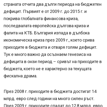
страната отчита два дълги периода на бюджетен
дефицит. Първият е от 2009 г. до 2015 г. и
покрива глобалната финансова криза,
последвалата европейска дългова криза и
фалита на КТБ. България изпада в дълбока
икономическа криза през 2009 г., което срива
приходите в бюджета и отваря голям дефицит.
Тук е много важно да осъзнаем генезиса на
дефицита в онзи период – сривът на приходите в
бюджета, което не е характерно за текущата
фискална драма.
През 2008 г. приходите в бюджета достигат 14
млрд. евро след години на много силен ръст.
През 2009 г. приходите спадат до 12,8 млрд. евро,