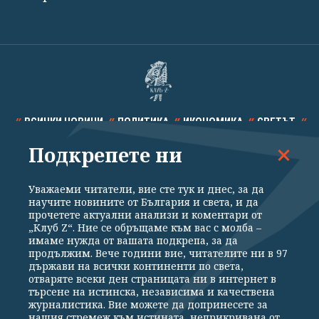
ВСИЧКИ НОВИНИ
ПОЛИТИКА
ИКОНОМИКА
СВЕТЪТ
Подкрепете ни
СПОРТ
КУЛТУРА
ТЕХНОЛОГИИ
КАЛЕЙДОСКОП
МНЕНИЯ
Уважаеми читатели, вие сте тук и днес, за да
научите новините от България и света, и да
прочетете актуални анализи и коментари от
„Клуб Z“. Ние се обръщаме към вас с молба –
имаме нужда от вашата подкрепа, за да
продължим. Вече години вие, читателите ни в 97
Общи условия
Политика за поверителност
държави на всички континенти по света,
отваряте всеки ден страницата ни в интернет в
Реклама
Партньори
Контакти
За Клуб Z
търсене на истинска, независима и качествена
Екип
Подкрепете ни
журналистика. Вие можете да допринесете за
нашия стремеж към истината, неприкривана от