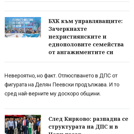
БХК към управляващите:
Зачеркнахте
нехристиянските и
еднополовите семейства
от ангажиментите си
Невероятно, но факт. Отлюспването в ДПС от
фигурата на Делян Пеевски продължава. И то
сред най-верните му доскоро общини.
След Кирково: разпадна се
структурата на ДПС и в