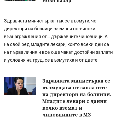
Нови пазар
Здравната министърка пък се възмути, че
директори на болници вземали по-високи
възнаграждения от... държавните чиновници. А
на свой ред младите лекари, които всеки ден са
на първа линия и все още чакат достойни заплати
и условия на труд, се възмутиха и от двете.
Здравната министърка се
възмущава от заплатите
на директори на болници.
Младите лекари с данни
колко вземат и
чиновниците в МЗ