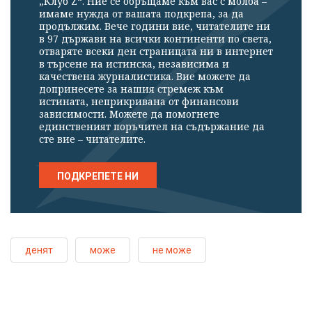
„Клуб Z“. Ние се обръщаме към вас с молба –
имаме нужда от вашата подкрепа, за да
продължим. Вече години вие, читателите ни
в 97 държави на всички континенти по света,
отваряте всеки ден страницата ни в интернет
в търсене на истинска, независима и
качествена журналистика. Вие можете да
допринесете за нашия стремеж към
истината, неприкривана от финансови
зависимости. Можете да помогнете
единственият поръчител на съдържание да
сте вие – читателите.
ПОДКРЕПЕТЕ НИ
денят
може
не може