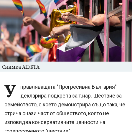
Снимка АП/БТА
У
правляващата "Прогресивна България"
декларира подкрепа за т.нар. Шествие за
семейството, с което демонстрира също така, че
отрича онази част от обществото, която не
изповядва консервативните ценности на
горепосоченото "шествие".