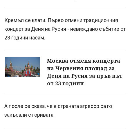
Кремъл се клати. Първо отмени традиционния
концерт за Деня на Русия - невиждано събитие от
23 години насам.
Москва отменя концертa
на Червения площад за
Деня на Русия за пръв път
от 23 години
А после се оказа, че в страната агресор са го
закъсали с горивата.