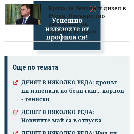
Криза за бензин и дизел в
Русия. Извънредно
Успешно
заседание на
излязохте от
правителството
профила си!
Още по темата
ДЕНЯТ В НЯКОЛКО РЕДА: дронът
ни изненада по бели гащ... пардон
- тениски
ДЕНЯТ В НЯКОЛКО РЕДА:
Новините май са в отпуска
ДЕНЯТ В НЯКОЛКО РЕДА: Има ли