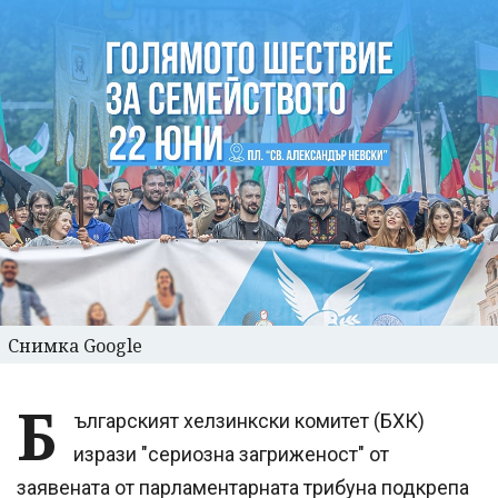
Снимка Google
Б
ългарският хелзинкски комитет (БХК)
изрази "сериозна загриженост" от
заявената от парламентарната трибуна подкрепа