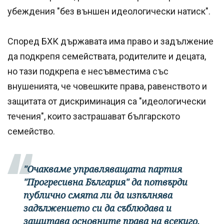
убеждения "без външен идеологически натиск".
Според БХК държавата има право и задължение
да подкрепя семействата, родителите и децата,
но тази подкрепа е несъвместима със
внушенията, че човешките права, равенството и
защитата от дискриминация са "идеологически
течения", които застрашават българското
семейство.
"Очакваме управляващата партия
"Прогресивна България" да потвърди
публично смята ли да изпълнява
задължението си да съблюдава и
защитава основните права на всекиго,