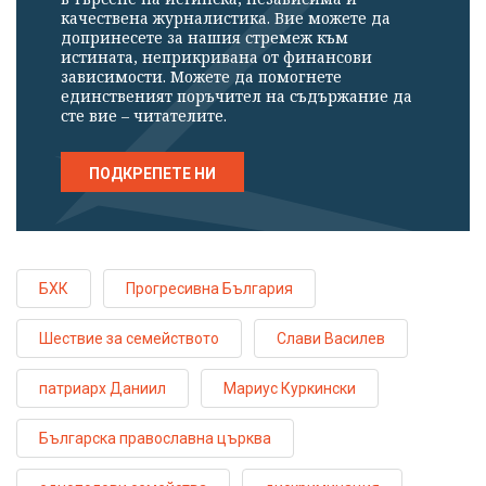
качествена журналистика. Вие можете да
допринесете за нашия стремеж към
истината, неприкривана от финансови
зависимости. Можете да помогнете
единственият поръчител на съдържание да
сте вие – читателите.
ПОДКРЕПЕТЕ НИ
БХК
Прогресивна България
Шествие за семейството
Слави Василев
патриарх Даниил
Мариус Куркински
Българска православна църква