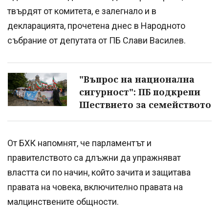
твърдят от комитета, е залегнало и в
декларацията, прочетена днес в Народното
събрание от депутата от ПБ Слави Василев.
"Въпрос на национална
сигурност": ПБ подкрепи
Шествието за семейството
От БХК напомнят, че парламентът и
правителството са длъжни да упражняват
властта си по начин, който зачита и защитава
правата на човека, включително правата на
малцинствените общности.