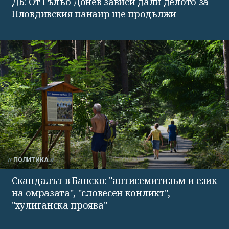
ДБ: От Гълъб Донев зависи дали делото за
Пловдивския панаир ще продължи
ПОЛИТИКА
Скандалът в Банско: "антисемитизъм и език
на омразата", "словесен конликт",
"хулиганска проява"