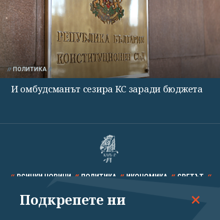
ПОЛИТИКА
И омбудсманът сезира КС заради бюджета
ВСИЧКИ НОВИНИ
ПОЛИТИКА
ИКОНОМИКА
СВЕТЪТ
Подкрепете ни
СПОРТ
КУЛТУРА
ТЕХНОЛОГИИ
КАЛЕЙДОСКОП
МНЕНИЯ