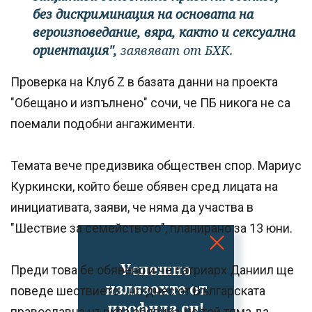
без дискриминация на основата на
вероизповедание, вяра, както и сексуална
ориентация",
заявяват от БХК.
Проверка на Клуб Z в базата данни на проекта
"Обещано и изпълнено" сочи, че ПБ никога не са
поемали подобни ангажименти.
Темата вече предизвика обществен спор. Мариус
Куркински, който беше обявен сред лицата на
инициативата, заяви, че няма да участва в
"Шествие за семейството", планирано за 13 юни.
Успешно
Преди това бе обявено и че патриарх Даниил ще
излязохте от
поведе шествието - но днес от Българската
профила си!
православна църква обявиха, че той тяма да