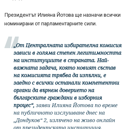
Президентът Илияна Йотова ще назначи всички
номинирани от парламентарните сили.
„От Централната избирателна комисия
зависи в голяма степен легитимността
на институциите в страната. Най-
важната задача, която новият състав
на комисията трябва да изпълни, е
заедно с всички останали компетентни
органи да върнем доверието на
българските граждани в изборния
процес“,
заяви Илияна Йотова по време
на публичното изслушване днес на
„Дондуков“ 2, излъчено на живо онлайн
от президентската институция.