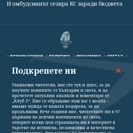
И омбудсманът сезира КС заради бюджета
ВСИЧКИ НОВИНИ
ПОЛИТИКА
ИКОНОМИКА
СВЕТЪТ
Подкрепете ни
СПОРТ
КУЛТУРА
ТЕХНОЛОГИИ
КАЛЕЙДОСКОП
МНЕНИЯ
Уважаеми читатели, вие сте тук и днес, за да
научите новините от България и света, и да
прочетете актуални анализи и коментари от
„Клуб Z“. Ние се обръщаме към вас с молба –
имаме нужда от вашата подкрепа, за да
продължим. Вече години вие, читателите ни в 97
Общи условия
Политика за поверителност
държави на всички континенти по света,
отваряте всеки ден страницата ни в интернет в
Реклама
Партньори
Контакти
За Клуб Z
търсене на истинска, независима и качествена
Екип
Подкрепете ни
журналистика. Вие можете да допринесете за