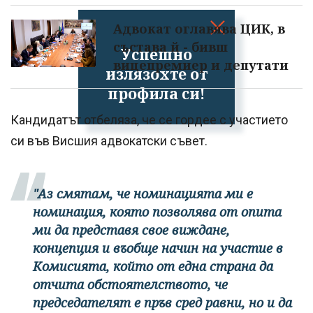
Адвокат оглавява ЦИК, в
състава й - бивш
Успешно
вицепремиер и депутати
излязохте от
профила си!
Кандидатът отбеляза, че се гордее с участието
си във Висшия адвокатски съвет.
"Аз смятам, че номинацията ми е
номинация, която позволява от опита
ми да представя свое виждане,
концепция и въобще начин на участие в
Комисията, който от една страна да
отчита обстоятелството, че
председателят е пръв сред равни, но и да