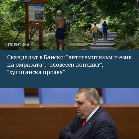
ПОЛИТИКА
Скандалът в Банско: "антисемитизъм и език
на омразата", "словесен конликт",
"хулиганска проява"