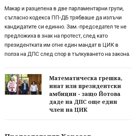
Макар и разцепена в две парламентарни групи,
съгласно кодекса ПП-ДБ трябваше да излъчи
кандидатите си единно. Зам.-председател те не
предложиха в знак на протест, след като
президентката им отне един мандат в ЦИК в
полза на ДПС след спор в тълкуването на закона.
Математическа грешка,
инат или президентски
амбиции - защо Йотова
даде на ДПС още един
член на ЦИК