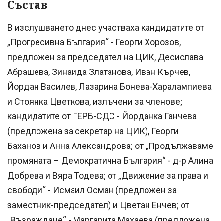
Състав
В изслушването днес участваха кандидатите от
„Прогресивна България“ - Георги Хорозов,
предложен за председател на ЦИК, Десислава
Абрашева, Зинаида Златанова, Иван Кърчев,
Йордан Василев, Лазарина Бонева-Харалампиева
и Стоянка Цветкова, излъчени за членове;
кандидатите от ГЕРБ-СДС - Йорданка Ганчева
(предложена за секретар на ЦИК), Георги
Баханов и Анна Александрова; от „Продължаваме
промяната – Демократична България“ - д-р Алина
Добрева и Вяра Тодева; от „Движение за права и
свободи“ - Исмаил Осман (предложен за
заместник-председател) и Цветан Енчев; от
„Възраждане“ - Маргарита Махаева (предложена