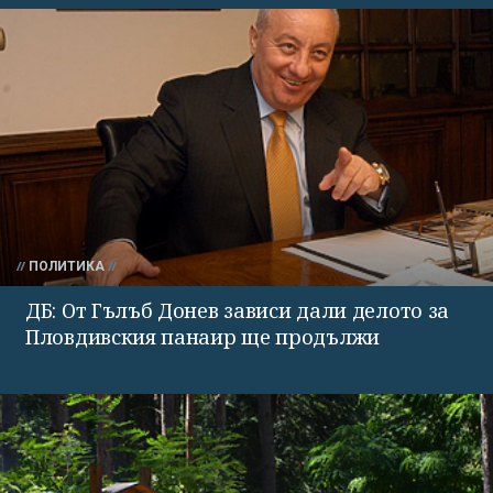
ПОЛИТИКА
ДБ: От Гълъб Донев зависи дали делото за
Пловдивския панаир ще продължи