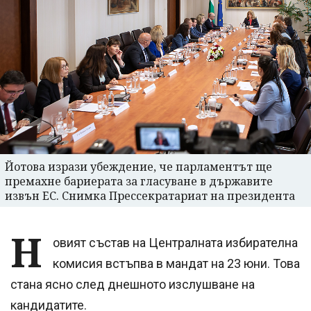
Йотова изрази убеждение, че парламентът ще
премахне бариерата за гласуване в държавите
извън ЕС. Снимка Прессекратариат на президента
Н
овият състав на Централната избирателна
комисия встъпва в мандат на 23 юни. Това
стана ясно след днешното изслушване на
кандидатите.