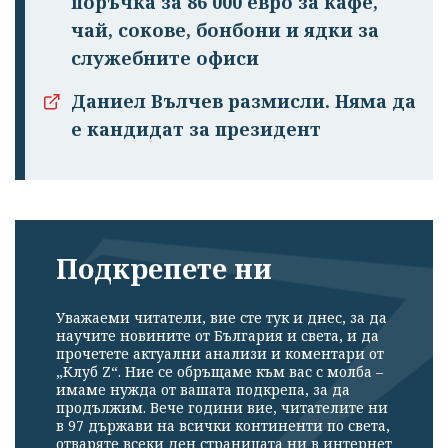
поръчка за 86 000 евро за кафе,
чай, сокове, бонбони и ядки за
служебните офиси
Даниел Вълчев размисли. Няма да
е кандидат за президент
Подкрепете ни
Уважаеми читатели, вие сте тук и днес, за да
научите новините от България и света, и да
прочетете актуални анализи и коментари от
„Клуб Z“. Ние се обръщаме към вас с молба –
имаме нужда от вашата подкрепа, за да
продължим. Вече години вие, читателите ни
в 97 държави на всички континенти по света,
отваряте всеки ден страницата ни в интернет