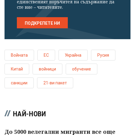
единственият поръчител на съдържание да
сте вие – читателите.
ПОДКРЕПЕТЕ НИ
Войната
ЕС
Украйна
Русия
Китай
войници
обучение
санкции
21-ви пакет
НАЙ-НОВИ
До 5000 велегални мигранти все още