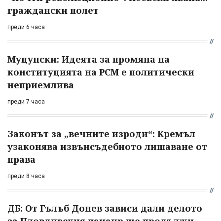
граждански полет
преди 6 часа
Муцунски: Идеята за промяна на
конституцията на РСМ е политически
неприемлива
преди 7 часа
Законът за „вечните изроди“: Кремъл
узаконява извънсъдебното лишаване от
права
преди 8 часа
ДБ: От Гълъб Донев зависи дали делото
за Пловдивския панаир ще продължи