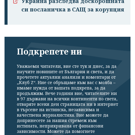
Украйна разследва доскорошната
си посланичка в САЩ за корупция
Подкрепете ни
Уважаеми читатели, вие сте тук и днес, за да
научите новините от България и света, и да
прочетете актуални анализи и коментари от
„Клуб Z“. Ние се обръщаме към вас с молба –
имаме нужда от вашата подкрепа, за да
продължим. Вече години вие, читателите ни
в 97 държави на всички континенти по света,
отваряте всеки ден страницата ни в интернет
в търсене на истинска, независима и
качествена журналистика. Вие можете да
допринесете за нашия стремеж към
истината, неприкривана от финансови
зависимости. Можете да помогнете