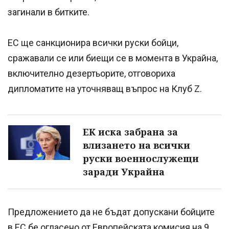
загинали в битките.
ЕС ще санкционира всички руски бойци,
сражавали се или биещи се в момента в Украйна,
включително дезертьорите, отговориха
дипломатите на уточняващ въпрос на Клуб Z.
ЕК иска забрана за
влизането на всички
руски военнослужещи
заради Украйна
Предложението да не бъдат допускани бойците
в ЕС бе огласено от Европейската комисия на 9