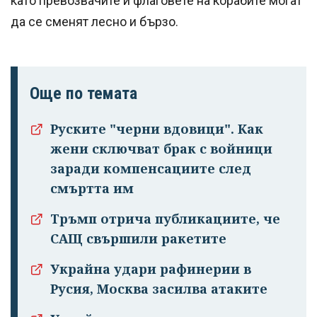
като превозвачите и флаговете на корабите могат
да се сменят лесно и бързо.
Още по темата
Руските "черни вдовици". Как
жени сключват брак с войници
заради компенсациите след
Успешно
смъртта им
излязохте от
профила си!
Тръмп отрича публикациите, че
САЩ свършили ракетите
Украйна удари рафинерии в
Русия, Москва засилва атаките