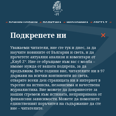
ВСИЧКИ НОВИНИ
ПОЛИТИКА
ИКОНОМИКА
СВЕТЪТ
Подкрепете ни
СПОРТ
КУЛТУРА
ТЕХНОЛОГИИ
КАЛЕЙДОСКОП
МНЕНИЯ
Уважаеми читатели, вие сте тук и днес, за да
научите новините от България и света, и да
прочетете актуални анализи и коментари от
„Клуб Z“. Ние се обръщаме към вас с молба –
имаме нужда от вашата подкрепа, за да
продължим. Вече години вие, читателите ни в 97
Общи условия
Политика за поверителност
държави на всички континенти по света,
отваряте всеки ден страницата ни в интернет в
Реклама
Партньори
Контакти
За Клуб Z
търсене на истинска, независима и качествена
Екип
Подкрепете ни
журналистика. Вие можете да допринесете за
нашия стремеж към истината, неприкривана от
финансови зависимости. Можете да помогнете
единственият поръчител на съдържание да сте
Издател на www.clubz.bg е „Клуб Зебра Медия“ ЕООД, София, ул. "Алеко
вие – читателите.
Константинов" 3. Всички права запазени 2026 „Клуб Зебра Медия“
ЕООД.