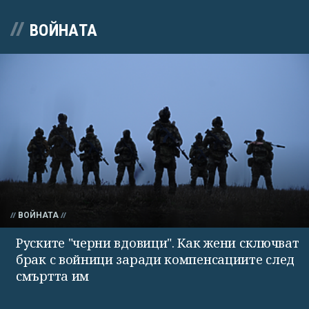
ВОЙНАТА
ВОЙНАТА
Руските "черни вдовици". Как жени сключват
брак с войници заради компенсациите след
смъртта им