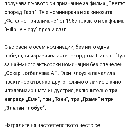
получава първото си признание за филма „Светът
според Гарп“. Тя е номинирана и за кинохита
„Фатално привличане“ от 1987 г., както и за филма
"Hillbilly Elegy" през 2020 г.
Със своите осем номинации, без нито една
победа, тя изравнява антирекорда на Питър О’Тул
за най-много актьорски номинации без спечелен
„Оскар“, отбелязва АП. Глен Клоуз е печелила
практически всяко друго голямо отличие в кино-
и телевизионната индустрия, включително
три
награди „Еми“, три „Тони“, три „Грами“ и три
„Златен глобус“.
Наградите на настоятелството често се