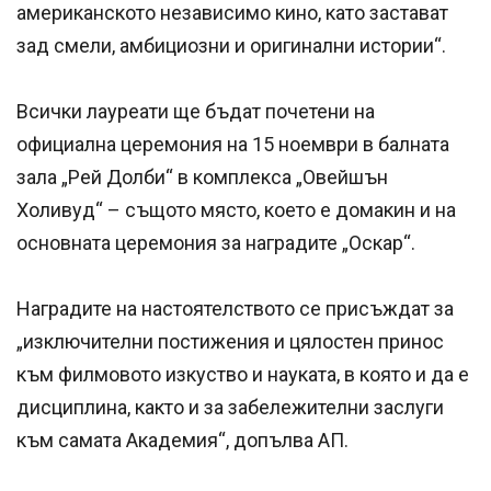
американското независимо кино, като застават
зад смели, амбициозни и оригинални истории“.
Всички лауреати ще бъдат почетени на
официална церемония на 15 ноември в балната
зала „Рей Долби“ в комплекса „Овейшън
Холивуд“ – същото място, което е домакин и на
основната церемония за наградите „Оскар“.
Наградите на настоятелството се присъждат за
„изключителни постижения и цялостен принос
към филмовото изкуство и науката, в която и да е
дисциплина, както и за забележителни заслуги
към самата Академия“, допълва АП.