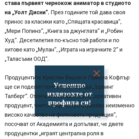
става първият чернокож аниматор в студиото
на „Уолт Дисни“.
През годините той дава своя
принос за класики като „Спящата красавица“,
„Мери Попинз“, „Книга за джунглата“ и „Робин
Худ“. Десетилетия по-късно той работи и по
хитове като „Мулан“, „Играта на играчките 2“ и
„Таласъми ООД“.
Продуцентите Кристин Вашон и Памела Кофлър
Успешно
ще си поделят почетната награда „Ървинг
излязохте от
Талберг“. Отличието се връчва на „креативен
профила си!
продуцент, чието творчество отразява неизменно
високо качество на филмовата продукция“,
посочват от Академията и допълват, че двете
продуцентки „играят централна роля в