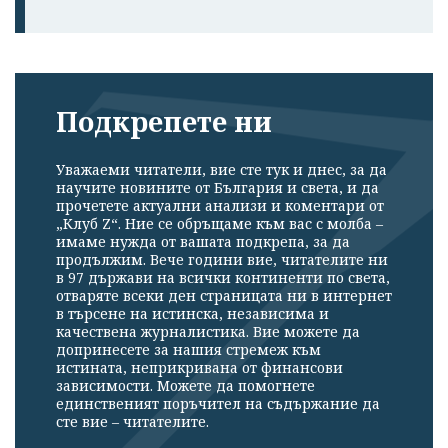
Подкрепете ни
Уважаеми читатели, вие сте тук и днес, за да
научите новините от България и света, и да
прочетете актуални анализи и коментари от
„Клуб Z“. Ние се обръщаме към вас с молба –
имаме нужда от вашата подкрепа, за да
продължим. Вече години вие, читателите ни
в 97 държави на всички континенти по света,
отваряте всеки ден страницата ни в интернет
в търсене на истинска, независима и
качествена журналистика. Вие можете да
допринесете за нашия стремеж към
истината, неприкривана от финансови
зависимости. Можете да помогнете
единственият поръчител на съдържание да
сте вие – читателите.