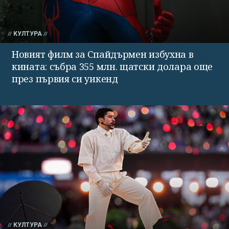
КУЛТУРА
Новият филм за Спайдърмен избухна в
кината: събра 355 млн. щатски долара още
през първия си уикенд
КУЛТУРА