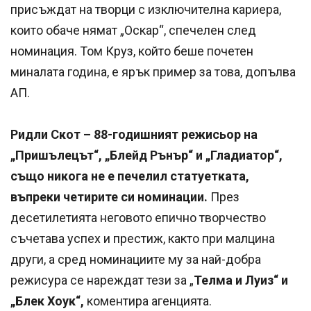
присъждат на творци с изключителна кариера,
които обаче нямат „Оскар“, спечелен след
номинация. Том Круз, който беше почетен
миналата година, е ярък пример за това, допълва
АП.
Ридли Скот – 88-годишният режисьор на
„Пришълецът“, „Блейд Рънър“ и „Гладиатор“,
също никога не е печелил статуетката,
въпреки четирите си номинации.
През
десетилетията неговото епично творчество
съчетава успех и престиж, както при малцина
други, а сред номинациите му за най-добра
режисура се нареждат тези за „
Телма и Луиз“ и
„Блек Хоук“,
коментира агенцията.