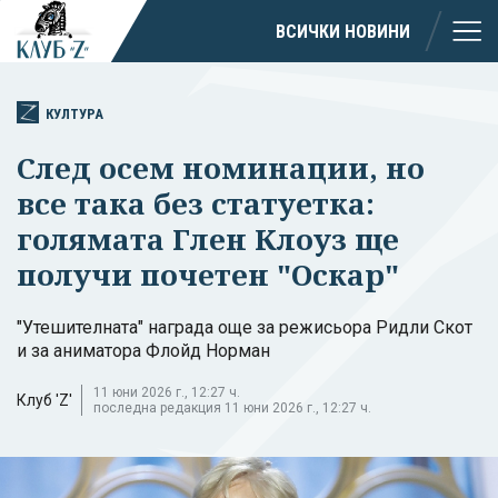
ВСИЧКИ НОВИНИ
КУЛТУРА
След осем номинации, но
все така без статуетка:
голямата Глен Клоуз ще
получи почетен "Оскар"
"Утешителната" награда още за режисьора Ридли Скот
и за аниматора Флойд Норман
11 юни 2026 г., 12:27 ч.
Клуб 'Z'
последна редакция 11 юни 2026 г., 12:27 ч.