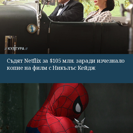
КУЛТУРА
Съдят Netflix за $105 млн. заради изчезнало
копие на филм с Никълъс Кейдж