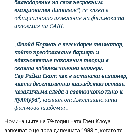
благодарение на своя несравним
емоционален диапазон“,
се казва в
официалното изявление на филмовата
академия на САЩ
.
„Флойд Норман е легендарен аниматор,
който преодоляваше бариери и
вдъхновяваше поколения творци в
своята забележителна кариера.
Сър Ридли Скот пък е истински визионер,
чието десетилетно наследство остави
незаличима следа в световното кино и
култура“,
казват от Американската
филмова академия.
Номинациите на 79-годишната Глен Клоуз
започват още през далечната 1983 г., когато тя