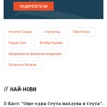
ПОДКРЕПЕТЕ НИ
почетен Оскар
статуетка
Глен Клоуз
Ридли Скот
Флойд Норман
Американска филмова академия
Governors Awards
НАЙ-НОВИ
Z-Каст: "Още една Сеута нахлува в Сеута".