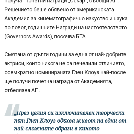
получат почетни награди „Оскар“, съобщи АП.
Решението беше обявено от американската
Академия за кинематографично изкуство и наука
по повод годишните Награди на настоятелството
(Governors Awards), посочва БТА.
Смятана от дълги години за една от най-добрите
актриси, които никога не са печелили отличието,
осемкратно номинираната Глен Клоуз най-после
ще получи почетна награда от Академията,
отбелязва АП.
„През целия си изключителен творчески
път Глен Клоуз вдъхва живот на едни от
най-сложните образи в киното