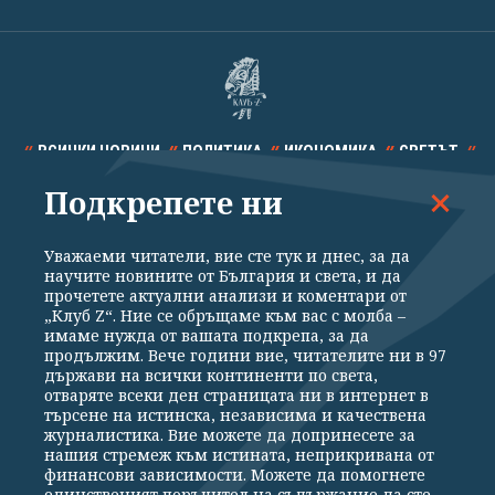
ВСИЧКИ НОВИНИ
ПОЛИТИКА
ИКОНОМИКА
СВЕТЪТ
Подкрепете ни
СПОРТ
КУЛТУРА
ТЕХНОЛОГИИ
КАЛЕЙДОСКОП
МНЕНИЯ
Уважаеми читатели, вие сте тук и днес, за да
научите новините от България и света, и да
прочетете актуални анализи и коментари от
„Клуб Z“. Ние се обръщаме към вас с молба –
имаме нужда от вашата подкрепа, за да
продължим. Вече години вие, читателите ни в 97
Общи условия
Политика за поверителност
държави на всички континенти по света,
отваряте всеки ден страницата ни в интернет в
Реклама
Партньори
Контакти
За Клуб Z
търсене на истинска, независима и качествена
Екип
Подкрепете ни
журналистика. Вие можете да допринесете за
нашия стремеж към истината, неприкривана от
финансови зависимости. Можете да помогнете
единственият поръчител на съдържание да сте