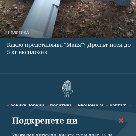
ПОЛИТИКА
Какво представлява "Майя"? Дронът носи до
5 кг експлозив
ВСИЧКИ НОВИНИ
ПОЛИТИКА
ИКОНОМИКА
СВЕТЪТ
Подкрепете ни
СПОРТ
КУЛТУРА
ТЕХНОЛОГИИ
КАЛЕЙДОСКОП
МНЕНИЯ
Уважаеми читатели, вие сте тук и днес, за да