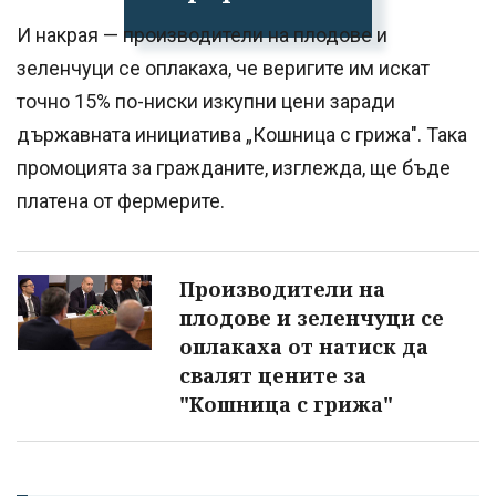
И накрая — производители на плодове и
зеленчуци се оплакаха, че веригите им искат
точно 15% по-ниски изкупни цени заради
държавната инициатива „Кошница с грижа". Така
промоцията за гражданите, изглежда, ще бъде
платена от фермерите.
Производители на
плодове и зеленчуци се
оплакаха от натиск да
свалят цените за
"Кошница с грижа"