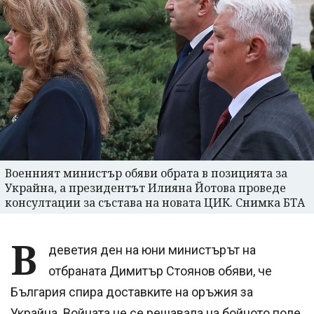
Военният министър обяви обрата в позицията за
Украйна, а президентът Илияна Йотова проведе
консултации за състава на новата ЦИК. Снимка БТА
В
деветия ден на юни министърът на
отбраната Димитър Стоянов обяви, че
България спира доставките на оръжия за
Украйна. Войната не се решавала на бойното поле,