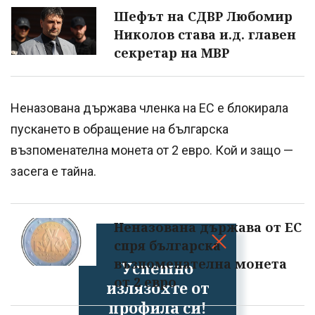
Шефът на СДВР Любомир
Николов става и.д. главен
секретар на МВР
Неназована държава членка на ЕС е блокирала
пускането в обращение на българска
възпоменателна монета от 2 евро. Кой и защо —
засега е тайна.
Неназована държава от ЕС
спря българска
възпоменателна монета
Успешно
от 2 евро
излязохте от
профила си!