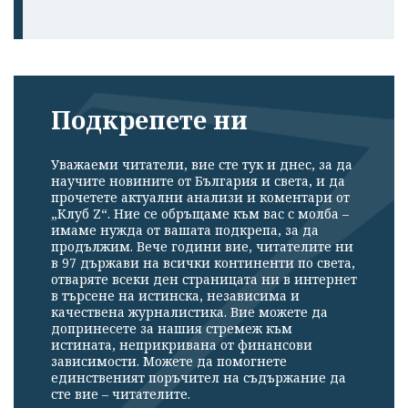
Подкрепете ни
Уважаеми читатели, вие сте тук и днес, за да
научите новините от България и света, и да
прочетете актуални анализи и коментари от
„Клуб Z“. Ние се обръщаме към вас с молба –
имаме нужда от вашата подкрепа, за да
продължим. Вече години вие, читателите ни
в 97 държави на всички континенти по света,
отваряте всеки ден страницата ни в интернет
в търсене на истинска, независима и
качествена журналистика. Вие можете да
допринесете за нашия стремеж към
истината, неприкривана от финансови
зависимости. Можете да помогнете
единственият поръчител на съдържание да
сте вие – читателите.