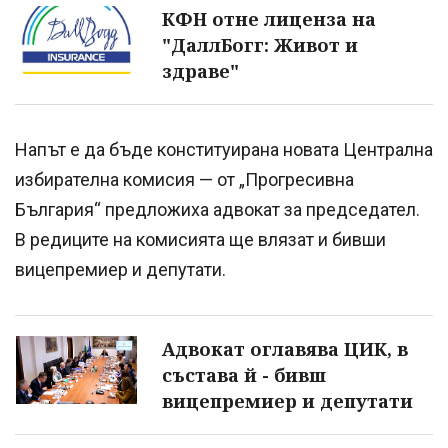
КФН отне лиценза на
"ДаллБогг: Живот и
здраве"
Напът е да бъде конституирана новата Централна
избирателна комисия — от „Прогресивна
България“ предложиха адвокат за председател.
В редиците на комисията ще влязат и бивши
вицепремиер и депутати.
Адвокат оглавява ЦИК, в
състава й - бивш
вицепремиер и депутати