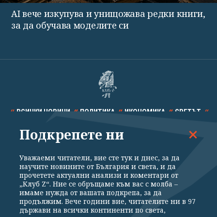
AI вече изкупува и унищожава редки книги,
за да обучава моделите си
ВСИЧКИ НОВИНИ
ПОЛИТИКА
ИКОНОМИКА
СВЕТЪТ
Подкрепете ни
СПОРТ
КУЛТУРА
ТЕХНОЛОГИИ
КАЛЕЙДОСКОП
МНЕНИЯ
Уважаеми читатели, вие сте тук и днес, за да
научите новините от България и света, и да
прочетете актуални анализи и коментари от
„Клуб Z“. Ние се обръщаме към вас с молба –
имаме нужда от вашата подкрепа, за да
продължим. Вече години вие, читателите ни в 97
Общи условия
Политика за поверителност
държави на всички континенти по света,