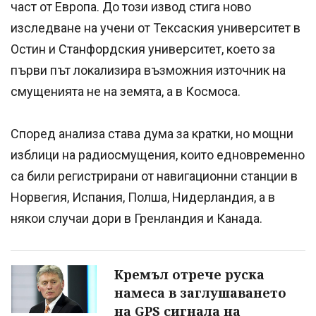
част от Европа. До този извод стига ново
изследване на учени от Тексаския университет в
Остин и Станфордския университет, което за
първи път локализира възможния източник на
смущенията не на земята, а в Космоса.
Според анализа става дума за кратки, но мощни
изблици на радиосмущения, които едновременно
са били регистрирани от навигационни станции в
Норвегия, Испания, Полша, Нидерландия, а в
някои случаи дори в Гренландия и Канада.
Кремъл отрече руска
намеса в заглушаването
на GPS сигнала на