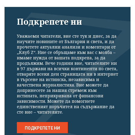
Подкрепете ни
Уважаеми читатели, вие сте тук и днес, за да
научите новините от България и света, и да
прочетете актуални анализи и коментари от
„Клуб Z“. Ние се обръщаме към вас с молба –
имаме нужда от вашата подкрепа, за да
продължим. Вече години вие, читателите ни
в 97 държави на всички континенти по света,
отваряте всеки ден страницата ни в интернет
в търсене на истинска, независима и
качествена журналистика. Вие можете да
допринесете за нашия стремеж към
истината, неприкривана от финансови
зависимости. Можете да помогнете
единственият поръчител на съдържание да
сте вие – читателите.
ПОДКРЕПЕТЕ НИ