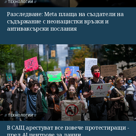
ТЕХНОЛОГИИ
Разследване: Meta плаща на създатели на
съдържание с неонацистки връзки и
антиваксърски послания
ТЕХНОЛОГИИ
В САЩ арестуват все повече протестиращи -
пред AI центрове за данни