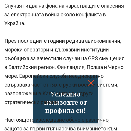
Случаят идва на фона на нарастващите опасения
за електронната война около конфликта в
Украйна.
През последните години редица авиокомпании,
морски оператори и държавни институции
съобщиха за зачестили случаи на GPS смущения
в Балтийския регион, Финландия, Полша и Черно
море. Европейски служби нееднократно
свързваха част от тях с руски военни системи,
Успешно
разположени в Калининград и други
излязохте от
стратегически райони.
профила си!
Настоящото изследване обаче е различно,
защото за първи път насочва вниманието към