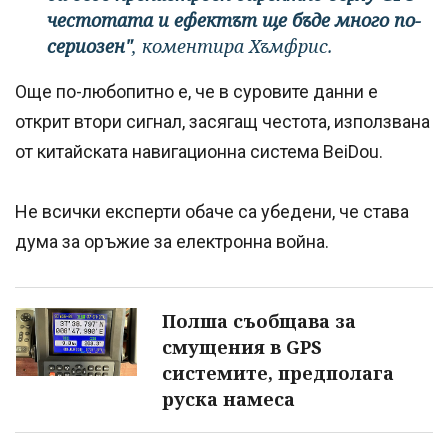
честотата и ефектът ще бъде много по-
сериозен"
, коментира Хъмфрис.
Още по-любопитно е, че в суровите данни е
открит втори сигнал, засягащ честота, използвана
от китайската навигационна система BeiDou.
Не всички експерти обаче са убедени, че става
дума за оръжие за електронна война.
Полша съобщава за
смущения в GPS
системите, предполага
руска намеса