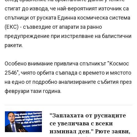
стигат до извода, че най-вероятният източник са
спътници от руската Единна космическа система
(ЕКС) - съзвездие от апарати за ранно
предупреждение при изстрелване на балистични
ракети.
Особено внимание привлича спътникът "Космос
2546", чиято орбита съвпада с времето и мястото
на едно от подробно анализираните събития през
февруари тази година.
"Заплахата от руснаците
се увеличава с всеки
изминал ден." Рюте заяви,