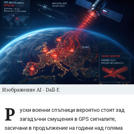
Изображение AI - Dall-E
Р
уски военни спътници вероятно стоят зад
загадъчни смущения в GPS сигналите,
засичани в продължение на години над голяма