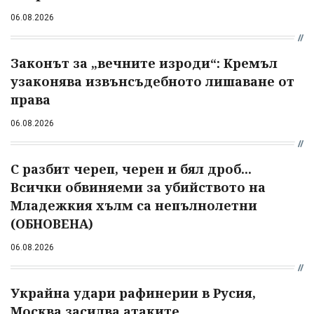
06.08.2026
Законът за „вечните изроди“: Кремъл
узаконява извънсъдебното лишаване от
права
06.08.2026
С разбит череп, черен и бял дроб...
Всички обвиняеми за убийството на
Младежкия хълм са непълнолетни
(ОБНОВЕНА)
06.08.2026
Украйна удари рафинерии в Русия,
Москва засилва атаките