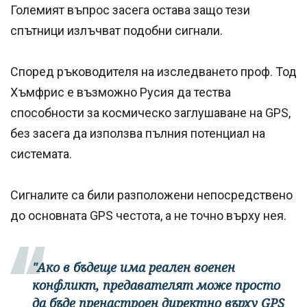
Големият въпрос засега остава защо тези
спътници излъчват подобни сигнали.
Според ръководителя на изследването проф. Тод
Хъмфрис е възможно Русия да тества
способности за космическо заглушаване на GPS,
без засега да използва пълния потенциал на
системата.
Сигналите са били разположени непосредствено
до основната GPS честота, а не точно върху нея.
"Ако в бъдеще има реален военен
конфликт, предавателят може просто
да бъде пренастроен директно върху GPS