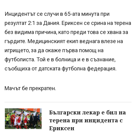
Инцидентът се случи в 65-ата минута при
резултат 2:1 за Дания. Ериксен се срина на терена
без видима причина, като преди това се хвана за
гърдите. Медицинският екип веднага влезе на
игрището, за да окаже първа помощ на
футболиста. Той е в болница и е в съзнание,
съобщиха от датската футболна федерация.
Мачът бе прекратен.
Български лекар е бил на
терена при инцидента с
Ериксен