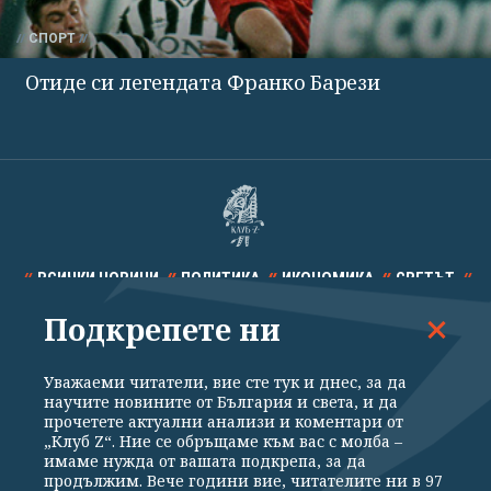
СПОРТ
Отиде си легендата Франко Барези
ВСИЧКИ НОВИНИ
ПОЛИТИКА
ИКОНОМИКА
СВЕТЪТ
Подкрепете ни
СПОРТ
КУЛТУРА
ТЕХНОЛОГИИ
КАЛЕЙДОСКОП
МНЕНИЯ
Уважаеми читатели, вие сте тук и днес, за да
научите новините от България и света, и да
прочетете актуални анализи и коментари от
„Клуб Z“. Ние се обръщаме към вас с молба –
имаме нужда от вашата подкрепа, за да
продължим. Вече години вие, читателите ни в 97