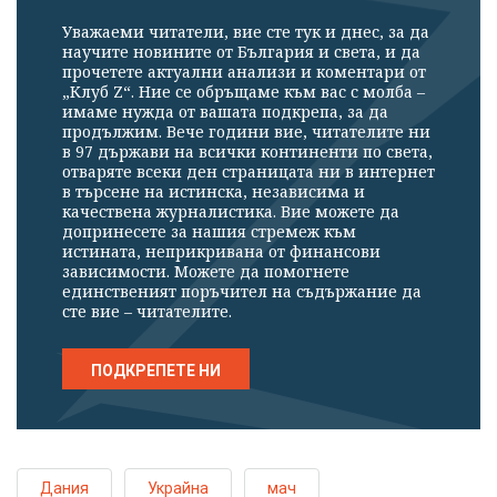
Уважаеми читатели, вие сте тук и днес, за да
научите новините от България и света, и да
прочетете актуални анализи и коментари от
„Клуб Z“. Ние се обръщаме към вас с молба –
имаме нужда от вашата подкрепа, за да
продължим. Вече години вие, читателите ни
в 97 държави на всички континенти по света,
отваряте всеки ден страницата ни в интернет
в търсене на истинска, независима и
качествена журналистика. Вие можете да
допринесете за нашия стремеж към
истината, неприкривана от финансови
зависимости. Можете да помогнете
единственият поръчител на съдържание да
сте вие – читателите.
ПОДКРЕПЕТЕ НИ
Дания
Украйна
мач