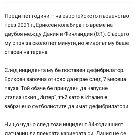
Преди пет години – на европейското първенство
през 2021 г., Ериксен колабира по време на
двубоя между Дания и Финландия (0:1). Сърцето
му спря за около пет минути, но животът му беше
спасен на терена.
След инцидента му бе поставен дефибрилатор.
Ериксен започна отново да играе след 7 месеца
пауза. Той обаче бе принуден да напусне
италианския „Интер“, тъй като в Италия е
забранено футболистите да имат дефибрилатори.
Нищо чудно след този инцидент 34-годишният
датчанин да прекрати кариерата си. Дания не се