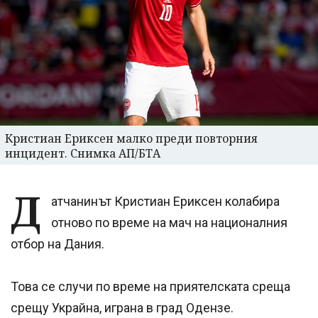
Кристиан Ериксен малко преди повторния
инцидент. Снимка АП/БТА
Д
атчанинът Кристиан Ериксен колабира
отново по време на мач на националния
отбор на Дания.
Това се случи по време на приятелската среща
срещу Украйна, играна в град Одензе.