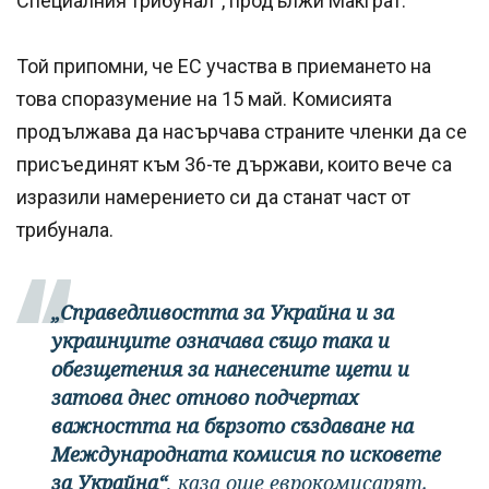
Специалния трибунал“, продължи Макграт.
Той припомни, че ЕС участва в приемането на
това споразумение на 15 май. Комисията
продължава да насърчава страните членки да се
присъединят към 36-те държави, които вече са
изразили намерението си да станат част от
трибунала.
„Справедливостта за Украйна и за
украинците означава също така и
обезщетения за нанесените щети и
затова днес отново подчертах
важността на бързото създаване на
Международната комисия по исковете
за Украйна“
, каза още еврокомисарят.