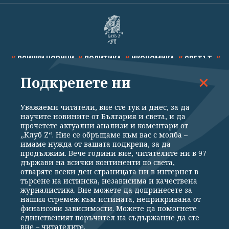
ВСИЧКИ НОВИНИ
ПОЛИТИКА
ИКОНОМИКА
СВЕТЪТ
Подкрепете ни
СПОРТ
КУЛТУРА
ТЕХНОЛОГИИ
КАЛЕЙДОСКОП
МНЕНИЯ
Уважаеми читатели, вие сте тук и днес, за да
научите новините от България и света, и да
прочетете актуални анализи и коментари от
„Клуб Z“. Ние се обръщаме към вас с молба –
имаме нужда от вашата подкрепа, за да
продължим. Вече години вие, читателите ни в 97
Общи условия
Политика за поверителност
държави на всички континенти по света,
отваряте всеки ден страницата ни в интернет в
Реклама
Партньори
Контакти
За Клуб Z
търсене на истинска, независима и качествена
Екип
Подкрепете ни
журналистика. Вие можете да допринесете за
нашия стремеж към истината, неприкривана от
финансови зависимости. Можете да помогнете
единственият поръчител на съдържание да сте
Издател на www.clubz.bg е „Клуб Зебра Медия“ ЕООД, София, ул. "Алеко
вие – читателите.
Константинов" 3. Всички права запазени 2026 „Клуб Зебра Медия“