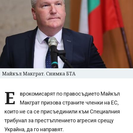
Майкъл Макграт. Снимка БТА
Е
врокомисарят по правосъдието Майкъл
Макграт призова страните членки на ЕС,
които не са се присъединили към Специалния
трибунал за престъплението агресия срещу
Украйна, да го направят.