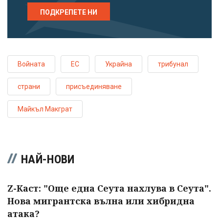
ПОДКРЕПЕТЕ НИ
Войната
ЕС
Украйна
трибунал
страни
присъединяване
Майкъл Макграт
НАЙ-НОВИ
Z-Каст: "Още една Сеута нахлува в Сеута".
Нова мигрантска вълна или хибридна
атака?