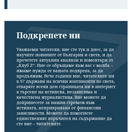
Подкрепете ни
Уважаеми читатели, вие сте тук и днес, за да
научите новините от България и света, и да
прочетете актуални анализи и коментари от
„Клуб Z“. Ние се обръщаме към вас с молба –
имаме нужда от вашата подкрепа, за да
продължим. Вече години вие, читателите ни
в 97 държави на всички континенти по света,
отваряте всеки ден страницата ни в интернет
в търсене на истинска, независима и
качествена журналистика. Вие можете да
допринесете за нашия стремеж към
истината, неприкривана от финансови
зависимости. Можете да помогнете
единственият поръчител на съдържание да
сте вие – читателите.