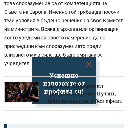
това споразумение са от компетенцията на
Съвета на Европа. Именно той трябва да посочи
тези условия в бъдещо решение на своя Комитет
на министрите. Всяка държава или организация,
която уведоми за своето намерение да се
присъедини към споразумението преди
влизането му в сила, ще бъде смятана за
учредител.
Успешно
излязохте от
Радев не подкрепил
профила си!
трибунала срещу Путин,
защото щял да е без ефект