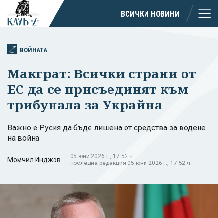
ВСИЧКИ НОВИНИ
ВОЙНАТА
Макграт: Всички страни от
ЕС да се присъединят към
трибунала за Украйна
Важно е Русия да бъде лишена от средства за водене
на война
05 юни 2026 г., 17:52 ч.
Момчил Инджов
последна редакция 05 юни 2026 г., 17:52 ч.