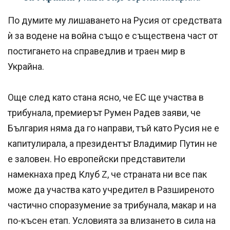
По думите му лишаването на Русия от средствата
ѝ за водене на война също е съществена част от
постигането на справедлив и траен мир в
Украйна.
Още след като стана ясно, че ЕС ще участва в
трибунала, премиерът Румен Радев заяви, че
България няма да го направи, тъй като Русия не е
капитулирала, а президентът Владимир Путин не
е заловен. Но европейски представители
намекнаха пред Клуб Z, че страната ни все пак
може да участва като учредител в Разширеното
частично споразумение за трибунала, макар и на
по-късен етап. Условията за влизането в сила на