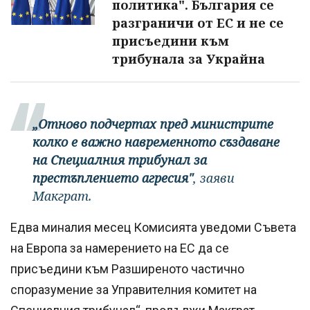
политика". България се
разграничи от ЕС и не се
присъедини към
трибунала за Украйна
„Отново подчертах пред министрите
колко е важно навременното създаване
на Специалния трибунал за
престъплението агресия"
, заяви
Макграт.
Едва миналия месец Комисията уведоми Съвета
на Европа за намерението на ЕС да се
присъедини към Разширеното частично
споразумение за Управителния комитет на