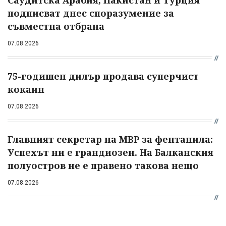
Саудитска Арабия, Пакистан и Турция
подписват днес споразумение за
съвместна отбрана
07.08.2026
75-годишен дилър продава суперчист
кокаин
07.08.2026
Главният секретар на МВР за фентанила:
Успехът ни е грандиозен. На Балканския
полуостров не е правено такова нещо
07.08.2026