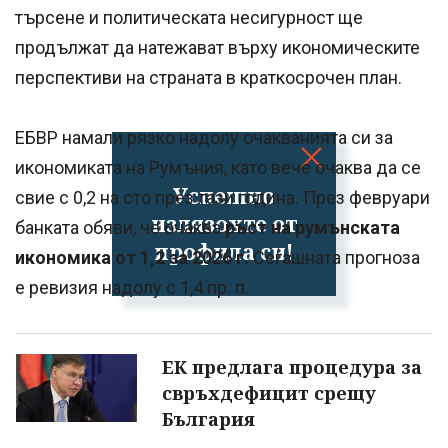
търсене и политическата несигурност ще
продължат да натежават върху икономическите
перспективи на страната в краткосрочен план.
ЕБВР намали рязко надолу очакванията си за
икономиката на Румъния, като вече очаква да се
Успешно
свие с 0,2 на сто през тази година. През февруари
излязохте от
банката обяви, че очаква
ръст на румънската
профила си!
икономика от 1,2 за 2026 г.
Сегашната прогноза
е ревизия надолу с 1,4 пр. п.
ЕК предлага процедура за
свръхдефицит срещу
България