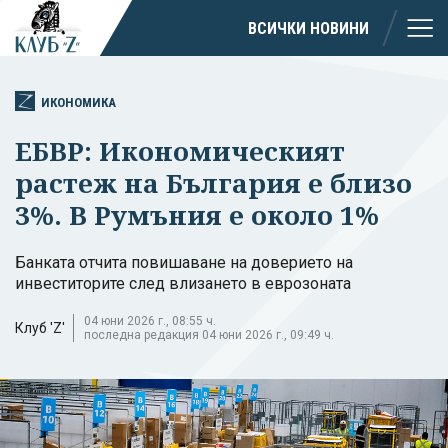
ВСИЧКИ НОВИНИ
ИКОНОМИКА
ЕБВР: Икономическият
растеж на България е близо
3%. В Румъния е около 1%
Банката отчита повишаване на доверието на
инвеститорите след влизането в еврозоната
04 юни 2026 г., 08:55 ч.
Клуб 'Z'
последна редакция 04 юни 2026 г., 09:49 ч.