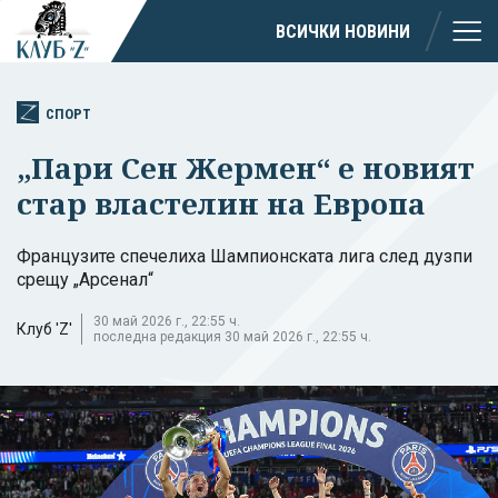
ВСИЧКИ НОВИНИ
СПОРТ
„Пари Сен Жермен“ е новият
стар властелин на Европа
Французите спечелиха Шампионската лига след дузпи
срещу „Арсенал“
30 май 2026 г., 22:55 ч.
Клуб 'Z'
последна редакция 30 май 2026 г., 22:55 ч.