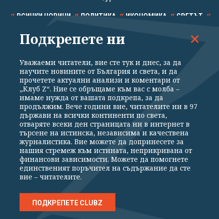
ВСИЧКИ НОВИНИ
ПОЛИТИКА
ИКОНОМИКА
СВЕТЪТ
Подкрепете ни
СПОРТ
КУЛТУРА
ТЕХНОЛОГИИ
КАЛЕЙДОСКОП
МНЕНИЯ
Уважаеми читатели, вие сте тук и днес, за да
научите новините от България и света, и да
прочетете актуални анализи и коментари от
„Клуб Z“. Ние се обръщаме към вас с молба –
имаме нужда от вашата подкрепа, за да
продължим. Вече години вие, читателите ни в 97
Общи условия
Политика за поверителност
държави на всички континенти по света,
отваряте всеки ден страницата ни в интернет в
Реклама
Партньори
Контакти
За Клуб Z
търсене на истинска, независима и качествена
Екип
Подкрепете ни
журналистика. Вие можете да допринесете за
нашия стремеж към истината, неприкривана от
финансови зависимости. Можете да помогнете
единственият поръчител на съдържание да сте
Издател на www.clubz.bg е „Клуб Зебра Медия“ ЕООД, София, ул. "Алеко
вие – читателите.
Константинов" 3. Всички права запазени 2026 „Клуб Зебра Медия“
ЕООД.
Препечатването на материали, снимки и видео от www.clubz.bg без
разрешение ще бъде преследвано по съдебен път, съгласно
ПОДКРЕПЕТЕ CLUBZ
ОБЩИТЕ УСЛОВИЯ