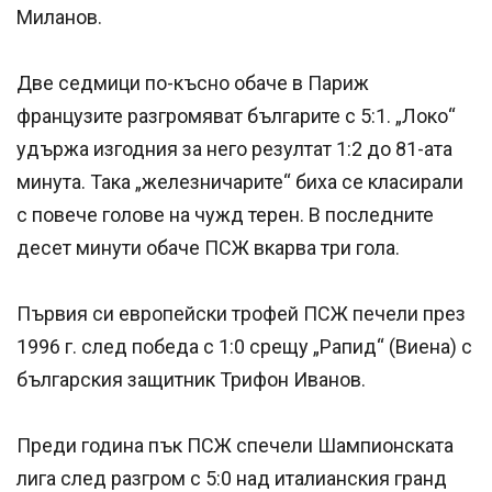
Миланов.
Две седмици по-късно обаче в Париж
французите разгромяват българите с 5:1. „Локо“
удържа изгодния за него резултат 1:2 до 81-ата
минута. Така „железничарите“ биха се класирали
с повече голове на чужд терен. В последните
десет минути обаче ПСЖ вкарва три гола.
Първия си европейски трофей ПСЖ печели през
1996 г. след победа с 1:0 срещу „Рапид“ (Виена) с
българския защитник Трифон Иванов.
Преди година пък ПСЖ спечели Шампионската
лига след разгром с 5:0 над италианския гранд