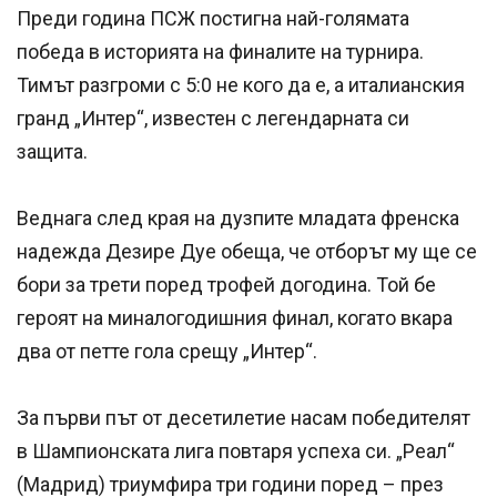
Преди година ПСЖ постигна най-голямата
победа в историята на финалите на турнира.
Тимът разгроми с 5:0 не кого да е, а италианския
гранд „Интер“, известен с легендарната си
защита.
Веднага след края на дузпите младата френска
надежда Дезире Дуе обеща, че отборът му ще се
бори за трети поред трофей догодина. Той бе
героят на миналогодишния финал, когато вкара
два от петте гола срещу „Интер“.
За първи път от десетилетие насам победителят
в Шампионската лига повтаря успеха си. „Реал“
(Мадрид) триумфира три години поред – през