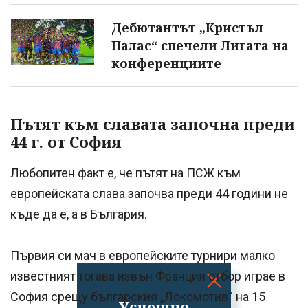
Дебютантът „Кристъл
Палас“ спечели Лигата на
конференциите
Пътят към славата започна преди
44 г. от София
Любопитен факт е, че пътят на ПСЖ към
европейската слава започва преди 44 години не
къде да е, а в България.
Първия си мач в европейските турнири малко
известният тогава извън Франция отбор играе в
София срещу българския „Локомотив“ на 15
Успешно