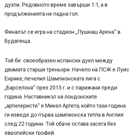
дузпи. Редовното време завърши 1:1, а в
продълженията не падна гол.
Финалът се игра на стадион „Пушкаш Арена“ в
Будапеща.
Той бе своеобразен испански дуел между
двамата старши треньори. Начело на ПСЖ е Луис
Енрике, печелил Шампионската лига с
„Барселона“ през 2015 г. и с парижани преди
година. Наставникът на лондонските
„артилеристи“ е Микел Артета, който тази година
ги изведе до първа шампионска титла в Англия
след 22 години. Той обаче остава засега без
европейски трофей.