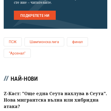
сте вие – читателите.
ПОДКРЕПЕТЕ НИ
ПСЖ
Шампионска лига
финал
"Арсенал"
НАЙ-НОВИ
Z-Каст: "Още една Сеута нахлува в Сеута".
Нова мигрантска вълна или хибридна
атака?