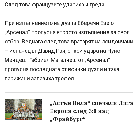
След това французите удариха и греда.
При изпълнението на дузпи Еберечи Езе от
„Арсенал“ пропусна второто изпълнение за своя
отбор. Веднага след това вратарят на лондончани
– испанецът Давид Рая, спаси удара на Нуно
Мендеш. Габриел Магаляеш от „Арсенал“
пропусна последната от всички дузпи и така
парижани запазиха трофея.
„Астън Вила“ спечели Лига
Европа след 3:0 над
„Фрайбург“