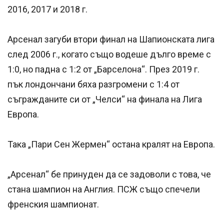
2016, 2017 и 2018 г.
Арсенал загуби втори финал на Шапионската лига
след 2006 г., когато също водеше дълго време с
1:0, но падна с 1:2 от „Барселона“. През 2019 г.
пък лондончани бяха разгромени с 1:4 от
съгражданите си от „Челси“ на финала на Лига
Европа.
Така „Пари Сен Жермен“ остана кралят на Европа.
„Арсенал“ бе принуден да се задоволи с това, че
стана шампион на Англия. ПСЖ също спечели
френския шампионат.