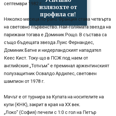
септември 1982 г.
излязохте от
профила си!
Няколко месеца по-рано Франция става четвърта
на световно първенство. Най-голямата звезда на
парижани тогава е Доминик Рощо. В състава са
също бъдещата звезда Луис Фернандес,
Доминик Батне и нидерландският нападател
Кеес Кист. Току-що в ПСЖ под наем от
английския „Тотнъм“ е преминал аржентинският
полузащитник Освалдо Ардилес, световен
шампион от 1978 г.
Мачът е от турнира за Купата на носителите на
купи (КНК), закрит в края на ХХ век.
„Локо“ (София) печели с 1:0 с гол на Петър