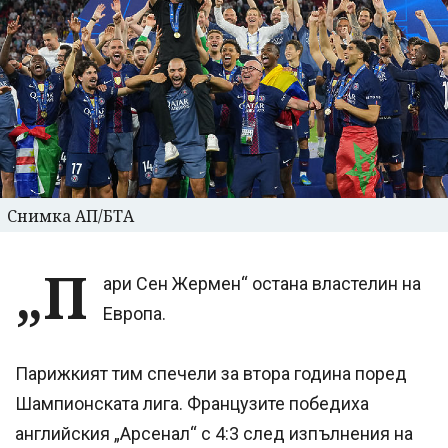
Снимка АП/БТА
„П
ари Сен Жермен“ остана властелин на
Европа.
Парижкият тим спечели за втора година поред
Шампионската лига. Французите победиха
английския „Арсенал“ с 4:3 след изпълнения на