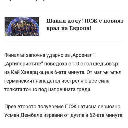
Шапки долу! ПСЖ е новият
крал на Европа!
Финалът започна ударно за „Арсенал“.
„Артилеристите“ поведоха с 1:0 с гол шедьовър
на Кай Хаверц още в 6-ата минута. От малък ъгъл
германският нападател изстреля с все сила
топката точно под напречната греда.
През второто полувреме ПСЖ натисна сериозно.
Усман Дембеле изравни от дузпа в 62-ата минута.