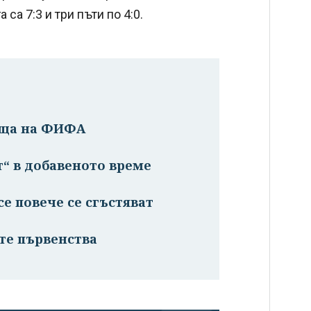
а 7:3 и три пъти по 4:0.
еща на ФИФА
т“ в добавеното време
е повече се сгъстяват
те първенства