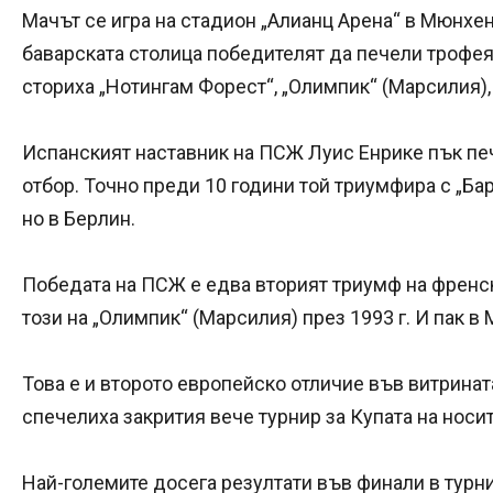
Мачът се игра на стадион „Алианц Арена“ в Мюнхен
баварската столица победителят да печели трофея 
сториха „Нотингам Форест“, „Олимпик“ (Марсилия),
Испанският наставник на ПСЖ Луис Енрике пък пе
отбор. Точно преди 10 години той триумфира с „Бар
но в Берлин.
Победата на ПСЖ е едва вторият триумф на френс
този на „Олимпик“ (Марсилия) през 1993 г. И пак в
Това е и второто европейско отличие във витрината
спечелиха закрития вече турнир за Купата на носит
Най-големите досега резултати във финали в турни