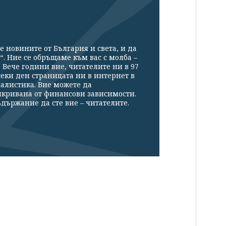
е новините от България и света, и да
“. Ние се обръщаме към вас с молба –
Вече години вие, читателите ни в 97
секи ден страницата ни в интернет в
налистика. Вие можете да
икривана от финансови зависимости.
държание да сте вие – читателите.