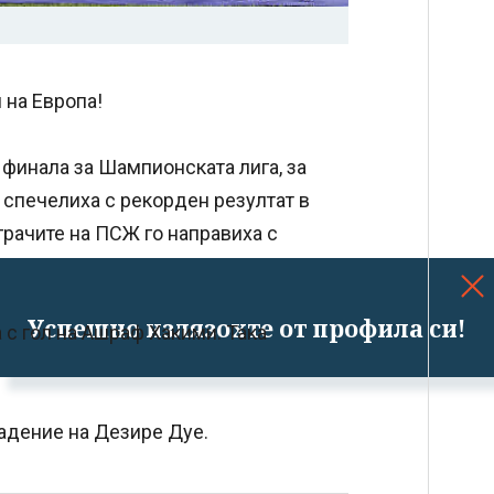
 на Европа!
 финала за Шампионската лига, за
 спечелиха с рекорден резултат в
играчите на ПСЖ го направиха с
Успешно излязохте от профила си!
 с гол на Ашраф Хакими. Така
падение на Дезире Дуе.