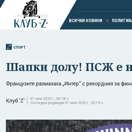
ВСИЧКИ НОВИНИ
ПОЛИТИК
СПОРТ
Шапки долу! ПСЖ е н
Французите размазаха „Интер“ с рекордния за фина
01 юни 2025 г., 00:18 ч.
Клуб 'Z'
последна редакция 01 юни 2025 г., 00:19 ч.