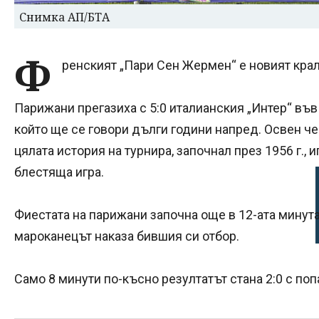
Снимка АП/БТА
Ф
ренският „Пари Сен Жермен“ е новият крал
Парижани прегазиха с 5:0 италианския „Интер“ във
който ще се говори дълги години напред. Освен че
цялата история на турнира, започнал през 1956 г., 
блестяща игра.
Фиестата на парижани започна още в 12-ата минута
мароканецът наказа бившия си отбор.
Само 8 минути по-късно резултатът стана 2:0 с по