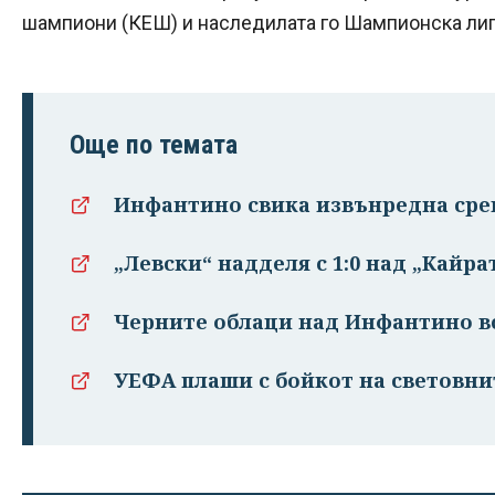
шампиони (КЕШ) и наследилата го Шампионска лига с
Още по темата
Инфантино свика извънредна ср
„Левски“ надделя с 1:0 над „Кайра
Черните облаци над Инфантино вс
УЕФА плаши с бойкот на световни