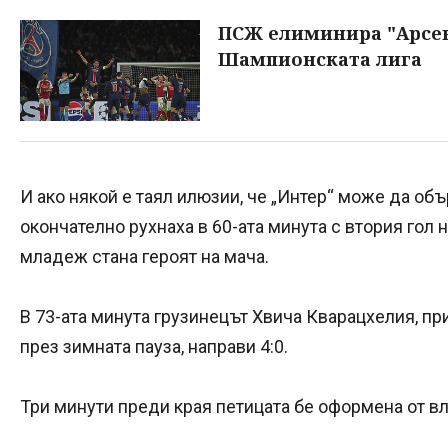
ПСЖ елиминира "Арсена
Шампионската лига
И ако някой е таял илюзии, че „Интер“ може да объ
окончателно рухнаха в 60-ата минута с втория гол
младеж стана героят на мача.
В 73-ата минута грузинецът Хвича Кварацхелия, пр
през зимната пауза, направи 4:0.
Три минути преди края петицата бе оформена от в