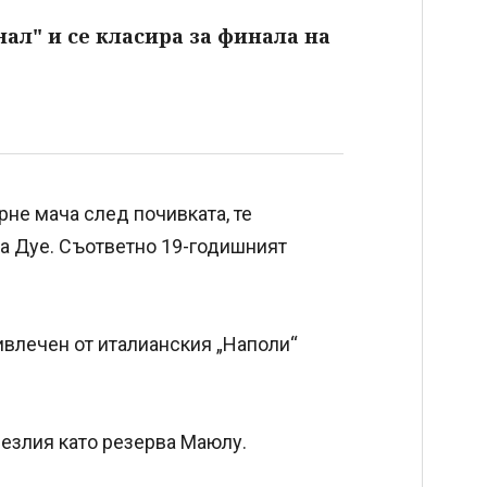
л" и се класира за финала на
рне мача след почивката, те
 на Дуе. Съответно 19-годишният
ивлечен от италианския „Наполи“
лезлия като резерва Маюлу.