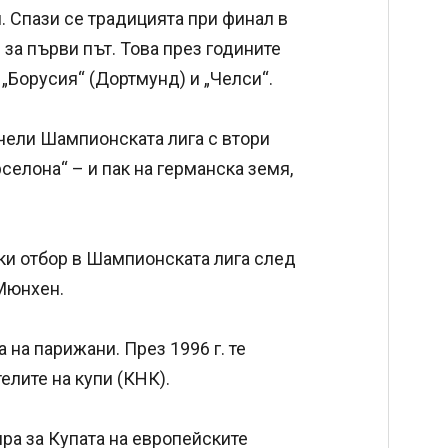
. Спази се традицията при финал в
за първи път. Това през годините
 „Борусия“ (Дортмунд) и „Челси“.
чели Шампионската лига с втори
селона“ – и пак на германска земя,
ки отбор в Шампионската лига след
 Мюнхен.
 на парижани. През 1996 г. те
елите на купи (КНК).
ра за Купата на европейските