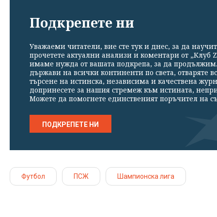
Подкрепете ни
Уважаеми читатели, вие сте тук и днес, за да научит
прочетете актуални анализи и коментари от „Клуб Z
имаме нужда от вашата подкрепа, за да продължим. 
държави на всички континенти по света, отваряте в
търсене на истинска, независима и качествена жур
допринесете за нашия стремеж към истината, непр
Можете да помогнете единственият поръчител на съ
ПОДКРЕПЕТЕ НИ
Футбол
ПСЖ
Шампионска лига