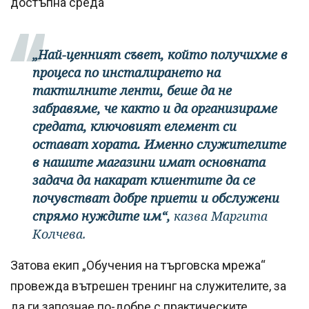
достъпна среда
„Най-ценният съвет, който получихме в
процеса по инсталирането на
тактилните ленти, беше да не
забравяме, че както и да организираме
средата, ключовият елемент си
остават хората. Именно служителите
в нашите магазини имат основната
задача да накарат клиентите да се
почувстват добре приети и обслужени
спрямо нуждите им“,
казва Маргита
Колчева.
Затова екип „Обучения на търговска мрежа“
провежда вътрешен тренинг на служителите, за
да ги запознае по-добре с практическите