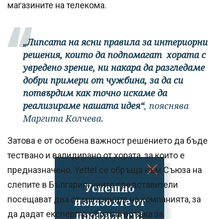
магазините на телекома.
„Липсата на ясни правила за интериорни
решения, които да подпомагат хората с
увредено зрение, ни накара да разгледаме
добри примери от чужбина, за да си
потвърдим как точно искаме да
реализираме нашата идея“
, пояснява
Маргита Колчева.
Затова е от особена важност решението да бъде
тествано и валидирано от хората, за които е
предназначено. Yettel се обръща към Съюза на
слепите в България, чиито представители
Успешно
посещават два от магазините на компанията, за
излязохте от
профила си!
да дадат експертна обратна връзка за