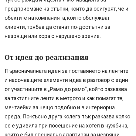
предприемане на стъпки, които да осигурят, че и
обектите на компанията, които обслужват
клиенти, трябва да станат по-достъпни за
незрящи или хора с нарушено зрение.
От идея до реализация
Първоначалната идея за поставянето на лентите
и насочващите елементи идва в разговор с един
от участниците в „Рамо до рамо“, който разказва
за тактилните ленти в метрото и как помагат те,
мечтаейки за нещо подобно и в интериорна
среда. По-късно друга колега пък разказва колко
се е удивила при посещение на хотел в чужбина,
който е бил специално адаптиран за незрящи