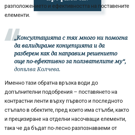
разположението и ефективността на поставените
елементи.
„Консултацията с тях много ни помогна
да валидираме концепцията и да
разберем как да направим решението
още по-ефективно за ползвателите му“,
допълва Колчева.
Именно тази обратна връзка води до
допълнителни подобрения – поставянето на
контрастни ленти върху първото и последното
стъпало в обектите, пред които има стълби, както
и прецизиране на отделни насочващи елементи,
така че да бъдат по-лесно разпознаваеми от