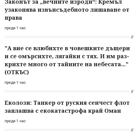
Законът за „вечните изроди“: Кремъл
узаконява извънсъдебното лишаване от
права
преди 1 час
"А вие се влюбихте в чо­вешките дъщери
и се омърсихте, лягайки с тях. И им раз­
крихте много от тайните на небесата..."
(ОТКЪС)
преди 1 час
Еколози: Танкер от руския сенчест флот
заплашва с екокатастрофа край Оман
преди 1 час