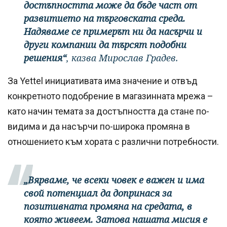
достъпността може да бъде част от
развитието на търговската среда.
Надяваме се примерът ни да насърчи и
други компании да търсят подобни
решения“
, казва Мирослав Градев.
За Yettel инициативата има значение и отвъд
конкретното подобрение в магазинната мрежа –
като начин темата за достъпността да стане по-
видима и да насърчи по-широка промяна в
отношението към хората с различни потребности.
„Вярваме, че всеки човек е важен и има
свой потенциал да допринася за
позитивната промяна на средата, в
която живеем. Затова нашата мисия е