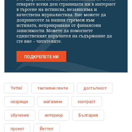
отваряте всеки ден страницата ни в интернет
в търсене на истинска, независима и
качествена журналистика. Вие можете да
допринесете за нашия стремеж към
истината, неприкривана от финансови
зависимости. Можете да помогнете
единственият поръчител на съдържание да
сте вие – читателите.
ПОДКРЕПЕТЕ НИ
Yettel
тактилни ленти
достъпност
незрящи
магазини
контраст
обучение
интериор
България
проект
Йеттел