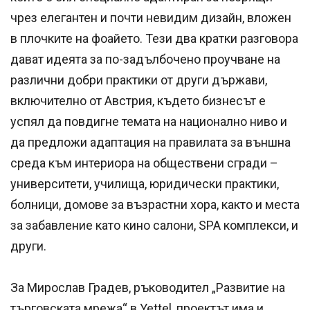
чрез елегантен и почти невидим дизайн, вложен
в плочките на фоайето. Тези два кратки разговора
дават идеята за по-задълбочено проучване на
различни добри практики от други държави,
включително от Австрия, където бизнесът е
успял да повдигне темата на национално ниво и
да предложи адаптация на правилата за външна
среда към интериора на обществени сгради –
университети, училища, юридически практики,
болници, домове за възрастни хора, както и места
за забавление като кино салони, SPA комплекси, и
други.
За Мирослав Градев, ръководител „Развитие на
търговската мрежа“ в Yettel, проектът има и