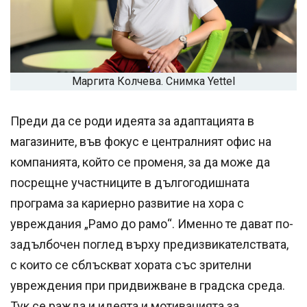
Маргита Колчева. Снимка Yettel
Преди да се роди идеята за адаптацията в
магазините, във фокус е централният офис на
компанията, който се променя, за да може да
посрещне участниците в дългогодишната
програма за кариерно развитие на хора с
увреждания „Рамо до рамо“. Именно те дават по-
задълбочен поглед върху предизвикателствата,
с които се сблъскват хората със зрителни
увреждения при придвижване в градска среда.
Тук се ражда и идеята и мотивацията за