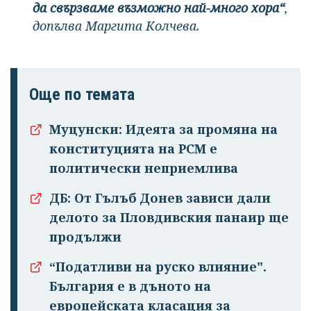
да свързваме възможно най-много хора“
,
допълва Маргита Колчева.
Още по темата
Муцунски: Идеята за промяна на
конституцията на РСМ е
политически неприемлива
ДБ: От Гълъб Донев зависи дали
делото за Пловдивския панаир ще
продължи
“Податливи на руско влияние".
България е в дъното на
европейската класация за