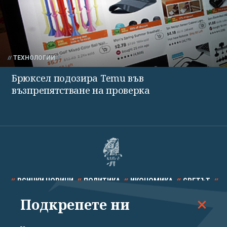
ТЕХНОЛОГИИ
Брюксел подозира Temu във
възпрепятстване на проверка
ВСИЧКИ НОВИНИ
ПОЛИТИКА
ИКОНОМИКА
СВЕТЪТ
Подкрепете ни
СПОРТ
КУЛТУРА
ТЕХНОЛОГИИ
КАЛЕЙДОСКОП
МНЕНИЯ