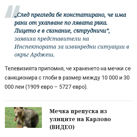
„След прегледа бе констатирано, че има
рани от ухапване по лявата ръка.
Лицето е в съзнание, сътрудничи“,
заявиха представители на
Инспектората за извънредни ситуации в
окръг Арджеш.
Телевизията припомня, че храненето на мечки се
санкционира с глоби в размер между 10 000 и 30
000 леи (1909 евро – 5727 евро).
Мечка препуска из
улиците на Карлово
(ВИДЕО)