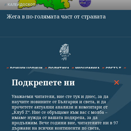
КАЛЕЙДОСКОП
Жега в по-голямата част от страната
ВСИЧКИ НОВИНИ
ПОЛИТИКА
ИКОНОМИКА
СВЕТЪТ
Подкрепете ни
СПОРТ
КУЛТУРА
ТЕХНОЛОГИИ
КАЛЕЙДОСКОП
МНЕНИЯ
Уважаеми читатели, вие сте тук и днес, за да
научите новините от България и света, и да
прочетете актуални анализи и коментари от
„Клуб Z“. Ние се обръщаме към вас с молба –
имаме нужда от вашата подкрепа, за да
продължим. Вече години вие, читателите ни в 97
Общи условия
Политика за поверителност
държави на всички континенти по света,