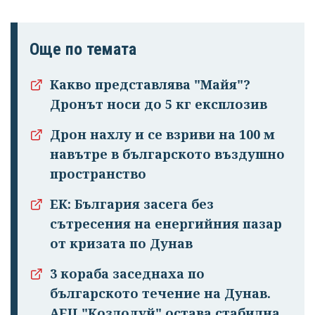
Още по темата
Какво представлява "Майя"?
Дронът носи до 5 кг експлозив
Дрон нахлу и се взриви на 100 м
навътре в българското въздушно
пространство
ЕК: България засега без
сътресения на енергийния пазар
от кризата по Дунав
3 кораба заседнаха по
българското течение на Дунав.
АЕЦ "Козлодуй" остава стабилна