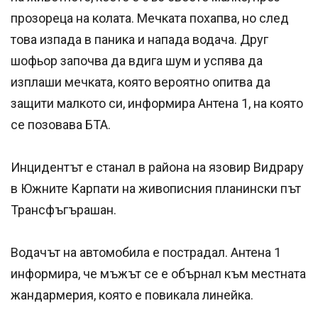
прозореца на колата. Мечката похапва, но след
това изпада в паника и напада водача. Друг
шофьор започва да вдига шум и успява да
изплаши мечката, която вероятно опитва да
защити малкото си, информира Антена 1, на която
се позовава БТА.
Инцидентът е станал в района на язовир Видрару
в Южните Карпати на живописния планински път
Трансфъгърашан.
Водачът на автомобила е пострадал. Антена 1
информира, че мъжът се е обърнал към местната
жандармерия, която е повикала линейка.