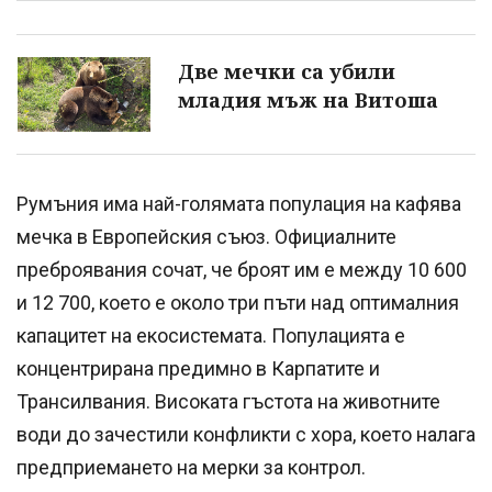
Две мечки са убили
младия мъж на Витоша
Румъния има най-голямата популация на кафява
мечка в Европейския съюз. Официалните
преброявания сочат, че броят им е между 10 600
и 12 700
, което е около три пъти над оптималния
капацитет на екосистемата. Популацията е
концентрирана предимно в Карпатите и
Трансилвания.
Високата гъстота на животните
води до зачестили конфликти с хора, което налага
предприемането на мерки за контрол.