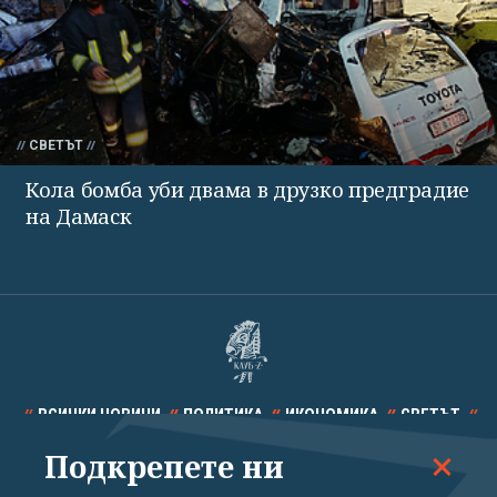
СВЕТЪТ
Кола бомба уби двама в друзко предградие
на Дамаск
ВСИЧКИ НОВИНИ
ПОЛИТИКА
ИКОНОМИКА
СВЕТЪТ
Подкрепете ни
СПОРТ
КУЛТУРА
ТЕХНОЛОГИИ
КАЛЕЙДОСКОП