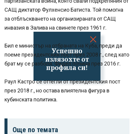
партизанската война, която свали подкрепяния от
САЩ диктатор Фулхенсио Батиста. Той помогна
за отблъскването на организираната от САЩ
инвазия в Залива на свинете през 1961 г.
Бил е министър на отбраната на Куба, преди да
Успешно
поеме президентския пост през 2008 г., след като
излязохте от
брат му се разболя. Фидел почина през 2016 г.
профила си!
Раул Кастро се оттегли от президентския пост
през 2018 г., но остава влиятелна фигура в
кубинската политика.
Още по темата