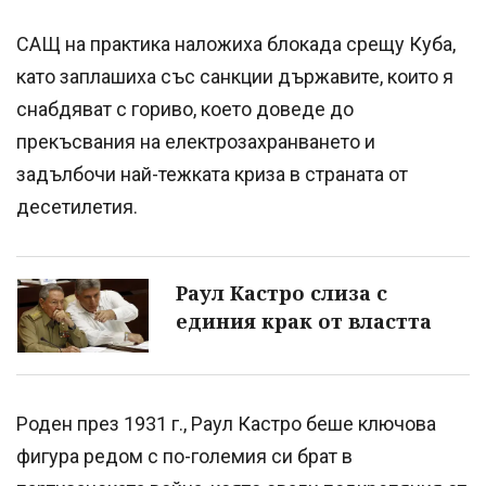
САЩ на практика наложиха блокада срещу Куба,
като заплашиха със санкции държавите, които я
снабдяват с гориво, което доведе до
прекъсвания на електрозахранването и
задълбочи най-тежката криза в страната от
десетилетия.
Раул Кастро слиза с
единия крак от властта
Роден през 1931 г., Раул Кастро беше ключова
фигура редом с по-големия си брат в