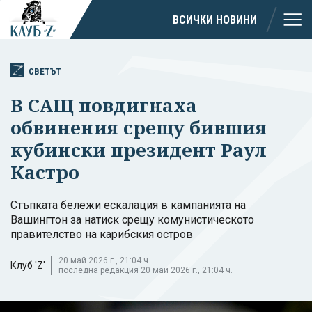
ВСИЧКИ НОВИНИ
СВЕТЪТ
В САЩ повдигнаха
обвинения срещу бившия
кубински президент Раул
Кастро
Стъпката бележи ескалация в кампанията на
Вашингтон за натиск срещу комунистическото
правителство на карибския остров
20 май 2026 г., 21:04 ч.
Клуб 'Z'
последна редакция 20 май 2026 г., 21:04 ч.