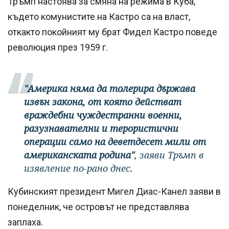
Тръмп настоява за смяна на режима в Куба,
където комунистите на Кастро са на власт,
откакто покойният му брат Фидел Кастро поведе
революция през 1959 г.
"Америка няма да толерира държава
извън закона, от която действат
враждебни чуждестранни военни,
разузнавателни и терористични
операции само на деветдесет мили от
американската родина"
, заяви Тръмп в
изявление по-рано днес.
Кубинският президент Мигел Диас-Канел заяви в
понеделник, че островът не представлява
заплаха.