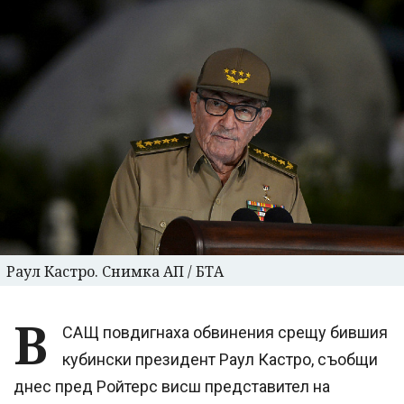
Раул Кастро. Снимка АП / БТА
В
САЩ повдигнаха обвинения срещу бившия
кубински президент Раул Кастро, съобщи
днес пред Ройтерс висш представител на