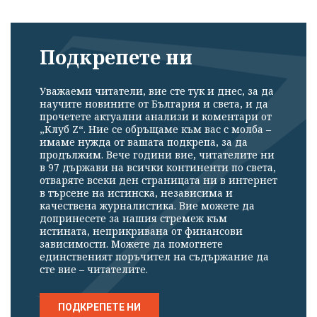
Подкрепете ни
Уважаеми читатели, вие сте тук и днес, за да
научите новините от България и света, и да
прочетете актуални анализи и коментари от
„Клуб Z“. Ние се обръщаме към вас с молба –
имаме нужда от вашата подкрепа, за да
продължим. Вече години вие, читателите ни
в 97 държави на всички континенти по света,
отваряте всеки ден страницата ни в интернет
в търсене на истинска, независима и
качествена журналистика. Вие можете да
допринесете за нашия стремеж към
истината, неприкривана от финансови
зависимости. Можете да помогнете
единственият поръчител на съдържание да
сте вие – читателите.
ПОДКРЕПЕТЕ НИ